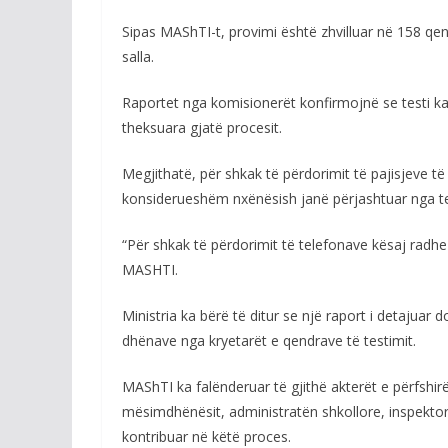
Sipas MAShTI-t, provimi është zhvilluar në 158 qen
salla.
Raportet nga komisionerët konfirmojnë se testi ka 
theksuara gjatë procesit.
Megjithatë, për shkak të përdorimit të pajisjeve t
konsiderueshëm nxënësish janë përjashtuar nga te
“Për shkak të përdorimit të telefonave kësaj radhe
MASHTI.
Ministria ka bërë të ditur se një raport i detajuar 
dhënave nga kryetarët e qendrave të testimit.
MAShTI ka falënderuar të gjithë akterët e përfshir
mësimdhënësit, administratën shkollore, inspektorë
kontribuar në këtë proces.