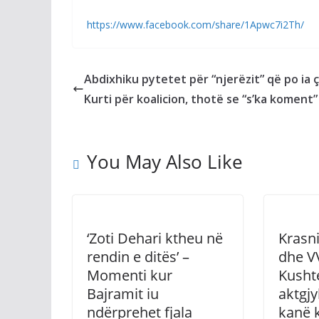
https://www.facebook.com/share/1Apwc7i2Th/
Abdixhiku pytetet për “njerëzit” që po ia 
Kurti për koalicion, thotë se “s’ka koment”
You May Also Like
‘Zoti Dehari ktheu në
Krasni
rendin e ditës’ –
dhe VV
Momenti kur
Kusht
Bajramit iu
aktgjy
ndërprehet fjala
kanë k