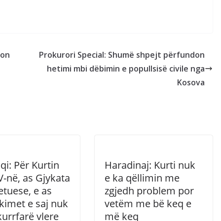
çon
Prokurori Special: Shumë shpejt përfundon
hetimi mbi dëbimin e popullsisë civile nga
Kosova
qi: Për Kurtin
Haradinaj: Kurti nuk
-në, as Gjykata
e ka qëllimin me
etuese, e as
zgjedh problem por
kimet e saj nuk
vetëm me bë keq e
urrfarë vlere
më keq