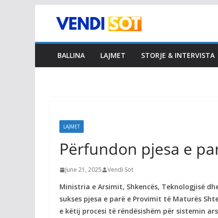
Skip
to
content
BALLINA
LAJMET
STORJE & INTERVISTA
LAJMET
Përfundon pjesa e pa
June 21, 2025
Vendi Sot
Ministria e Arsimit, Shkencës, Teknologjisë d
sukses pjesa e parë e Provimit të Maturës Sht
e këtij procesi të rëndësishëm për sistemin ar