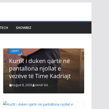
LAJMET
Dimal 
TECH
SHOWBIZ
përgjig
Kushte
LAJMET
August 8, 2
Kurtit i duken qartë në
pantallona njollat e
vezëve të Time Kadriajt
August 8, 2026
Vendi Sot