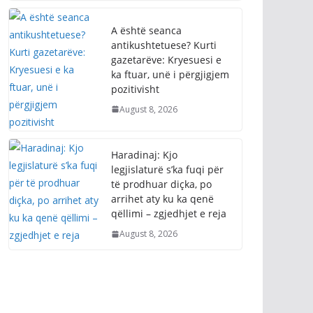
A është seanca
antikushtetuese? Kurti
gazetarëve: Kryesuesi e
ka ftuar, unë i përgjigjem
pozitivisht
August 8, 2026
Haradinaj: Kjo
legjislaturë s’ka fuqi për
të prodhuar diçka, po
arrihet aty ku ka qenë
qëllimi – zgjedhjet e reja
August 8, 2026