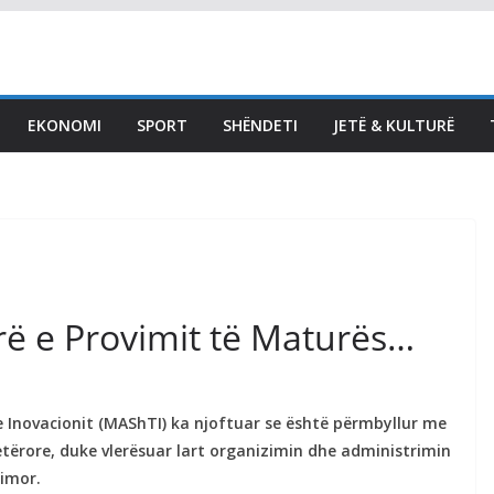
LAJMET
Haradinaj: Kjo legjislaturë
s’ka fuqi për të prodhuar
EKONOMI
SPORT
SHËNDETI
JETË & KULTURË
diçka, po arrihet aty ku
ka qenë qëllimi –
zgjedhjet e reja
August 8, 2026
Vendi Sot
rë e Provimit të Maturës…
he Inovacionit (MAShTI) ka njoftuar se është përmbyllur me
etërore, duke vlerësuar lart organizimin dhe administrimin
simor.