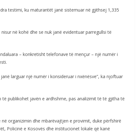
dra testimi, ku maturantët janë sistemuar në gjithsej 1,335
nisur në kohë dhe se nuk janë evidentuar parregullsi të
ë ndaluara – konkretisht telefonave të mençur – një numër i
sti.
 janë larguar një numër i konsideruar i nxënësve”, ka njoftuar
do të publikohet javën e ardhshme, pas analizimit të të gjitha të
ë në organizimin dhe mbarëvajtjen e provimit, duke përfshirë
t, Policinë e Kosovës dhe institucionet lokale që kanë