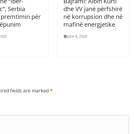
në “Ibër-
Bajrami: Albin Kurti
”, Serbia
dhe VV janë përfshirë
i premtimin për
në korrupsion dhe në
këpunim
mafinë energjetike
 2025
June 8, 2025
ired fields are marked
*