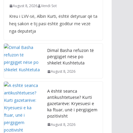
August 8, 2026
Vendi Sot
Kreu i LVV-së, Albin Kurti, është detyruar që ta
heq sakon e tij pasi është goditur me vezë
nga deputetja
Dimal Basha refuzon të
përgjigjet nëse po
shkelet Kushtetuta
August 8, 2026
A është seanca
antikushtetuese? Kurti
gazetarëve: Kryesuesi e
ka ftuar, unë i përgjigjem
pozitivisht
August 8, 2026