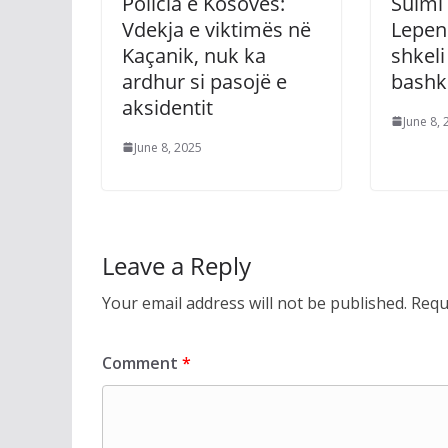
Policia e Kosovës:
Sulmi 
Vdekja e viktimës në
Lepenc
Kaçanik, nuk ka
shkel
ardhur si pasojë e
bash
aksidentit
June 8,
June 8, 2025
Leave a Reply
Your email address will not be published.
Requ
Comment
*