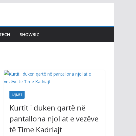
TECH
SHOWBIZ
LAJMET
Kurtit i duken qartë në
pantallona njollat e vezëve
të Time Kadriajt