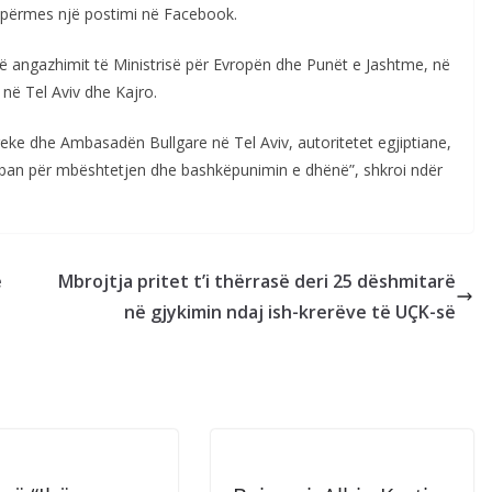
ni, përmes një postimi në Facebook.
lë angazhimit të Ministrisë për Evropën dhe Punët e Jashtme, në
ë Tel Aviv dhe Kajro.
eke dhe Ambasadën Bullgare në Tel Aviv, autoritetet egjiptiane,
Liban për mbështetjen dhe bashkëpunimin e dhënë”, shkroi ndër
e
Mbrojtja pritet t’i thërrasë deri 25 dëshmitarë
në gjykimin ndaj ish-krerëve të UÇK-së