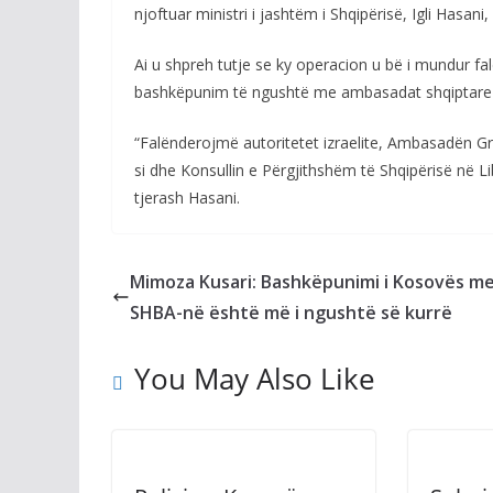
njoftuar ministri i jashtëm i Shqipërisë, Igli Hasa
Ai u shpreh tutje se ky operacion u bë i mundur fa
bashkëpunim të ngushtë me ambasadat shqiptare n
“Falënderojmë autoritetet izraelite, Ambasadën Gr
si dhe Konsullin e Përgjithshëm të Shqipërisë në 
tjerash Hasani.
Mimoza Kusari: Bashkëpunimi i Kosovës m
SHBA-në është më i ngushtë së kurrë
You May Also Like