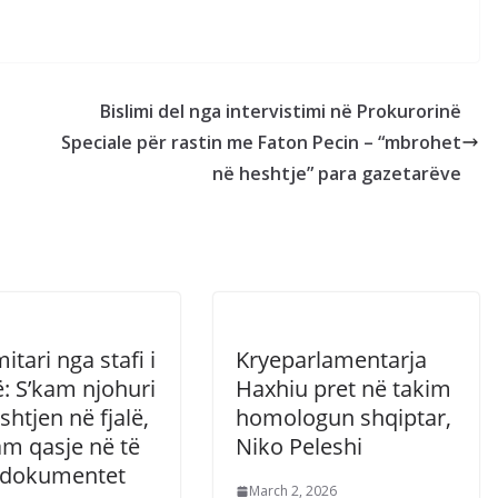
Bislimi del nga intervistimi në Prokurorinë
Speciale për rastin me Faton Pecin – “mbrohet
në heshtje” para gazetarëve
tari nga stafi i
Kryeparlamentarja
: S’kam njohuri
Haxhiu pret në takim
shtjen në fjalë,
homologun shqiptar,
am qasje në të
Niko Peleshi
a dokumentet
March 2, 2026