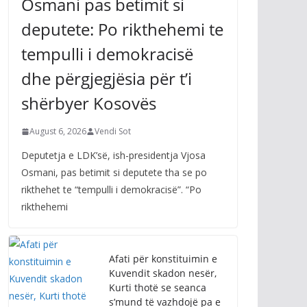
Osmani pas betimit si
deputete: Po rikthehemi te
tempulli i demokracisë
dhe përgjegjësia për t’i
shërbyer Kosovës
August 6, 2026
Vendi Sot
Deputetja e LDK’së, ish-presidentja Vjosa
Osmani, pas betimit si deputete tha se po
rikthehet te “tempulli i demokracisë”. “Po
rikthehemi
Afati për konstituimin e
Kuvendit skadon nesër,
Kurti thotë se seanca
s’mund të vazhdojë pa e