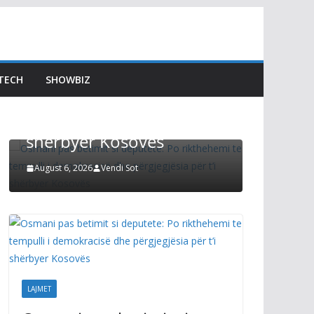
LAJMET
LAJMET
Afati p
Osmani pas betimit si
Kuvend
deputete: Po rikthehemi
Kurti t
TECH
SHOWBIZ
te tempulli i demokracisë
s’mund
dhe përgjegjësia për t’i
zgjidhu
shërbyer Kosovës
Preside
August 6, 2026
Vendi Sot
August 6, 2
LAJMET