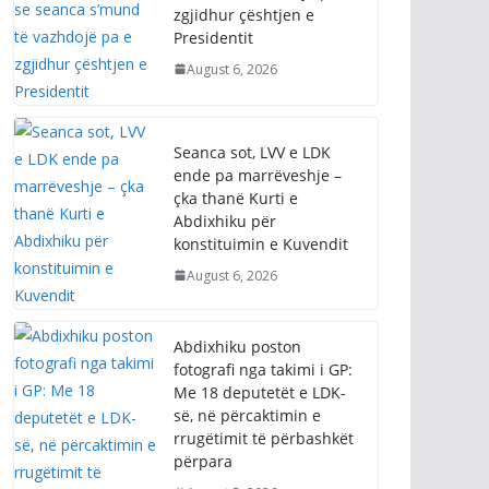
zgjidhur çështjen e
Presidentit
August 6, 2026
Seanca sot, LVV e LDK
ende pa marrëveshje –
çka thanë Kurti e
Abdixhiku për
konstituimin e Kuvendit
August 6, 2026
Abdixhiku poston
fotografi nga takimi i GP:
Me 18 deputetët e LDK-
së, në përcaktimin e
rrugëtimit të përbashkët
përpara