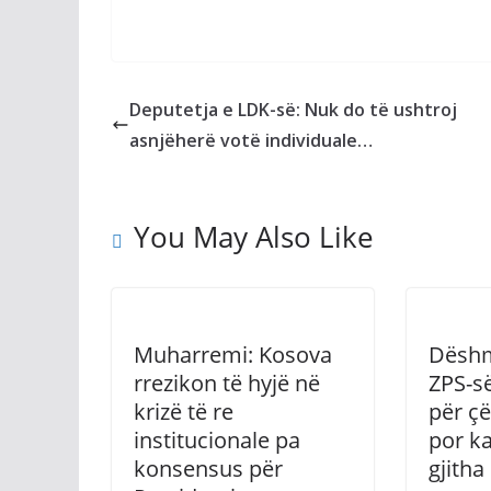
Deputetja e LDK-së: Nuk do të ushtroj
asnjëherë votë individuale…
You May Also Like
Muharremi: Kosova
Dëshmi
rrezikon të hyjë në
ZPS-së
krizë të re
për çë
institucionale pa
por k
konsensus për
gjith