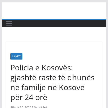
Skip
to
content
LAJMET
Policia e Kosovës:
gjashtë raste të dhunës
në familje në Kosovë
për 24 orë
June 26, 2025
Vendi Sot