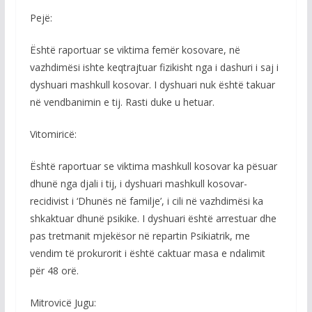
Pejë:
Është raportuar se viktima femër kosovare, në
vazhdimësi ishte keqtrajtuar fizikisht nga i dashuri i saj i
dyshuari mashkull kosovar. I dyshuari nuk është takuar
në vendbanimin e tij. Rasti duke u hetuar.
Vitomiricë:
Është raportuar se viktima mashkull kosovar ka pësuar
dhunë nga djali i tij, i dyshuari mashkull kosovar-
recidivist i ‘Dhunës në familje’, i cili në vazhdimësi ka
shkaktuar dhunë psikike. I dyshuari është arrestuar dhe
pas tretmanit mjekësor në repartin Psikiatrik, me
vendim të prokurorit i është caktuar masa e ndalimit
për 48 orë.
Mitrovicë Jugu: