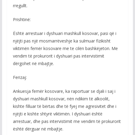
rregullt.
Prishtinë:
Është arrestuar i dyshuari mashkull kosovar, pasi që i
njëjti pas një mosmarrëveshje ka sulmuar fizikisht
viktimën femër kosovare me te cilën bashkëjeton. Me
vendim të prokurorit i dyshuari pas intervistimit
dërgohet në mbajtje.
Ferizaj:
Ankuesja femër kosovare, ka raportuar se djali i saj i
dyshuari mashkull kosovar, nën ndikim të alkoolit,
kishte filluar të bërtas dhe të fyej me agresivitet dhe i
njëjti e kishte shtyrë viktimën. I dyshuari është
arrestuar, dhe pas intervistimit me vendim të prokurorit
është dërguar në mbajtje.