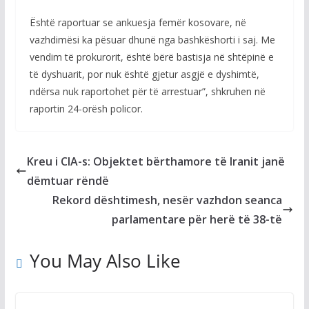
Është raportuar se ankuesja femër kosovare, në
vazhdimësi ka pësuar dhunë nga bashkëshorti i saj. Me
vendim të prokurorit, është bërë bastisja në shtëpinë e
të dyshuarit, por nuk është gjetur asgjë e dyshimtë,
ndërsa nuk raportohet për të arrestuar”, shkruhen në
raportin 24-orësh policor.
Kreu i CIA-s: Objektet bërthamore të Iranit janë
dëmtuar rëndë
Rekord dështimesh, nesër vazhdon seanca
parlamentare për herë të 38-të
You May Also Like