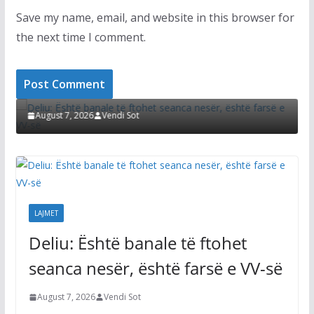
Save my name, email, and website in this browser for
the next time I comment.
T
LAJMET
: Është banale të ftohet seanca nesër, është
Çitaku: Ima
 e VV-së
për UÇK’në 
vendimtare
st 7, 2026
Vendi Sot
August 7, 20
LAJMET
Deliu: Është banale të ftohet
seanca nesër, është farsë e VV-së
August 7, 2026
Vendi Sot