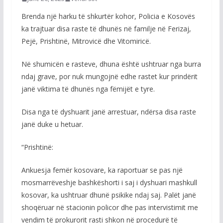
Brenda një harku të shkurtër kohor, Policia e Kosovës
ka trajtuar disa raste të dhunës në familje në Ferizaj,
Pejë, Prishtinë, Mitrovicë dhe Vitomiricë.
Në shumicën e rasteve, dhuna është ushtruar nga burra
ndaj grave, por nuk mungojnë edhe rastet kur prindërit
janë viktima të dhunës nga fëmijët e tyre.
Disa nga të dyshuarit janë arrestuar, ndërsa disa raste
janë duke u hetuar.
“Prishtinë:
Ankuesja femër kosovare, ka raportuar se pas një
mosmarrëveshje bashkëshorti i saj i dyshuari mashkull
kosovar, ka ushtruar dhunë psikike ndaj saj. Palët janë
shoqëruar në stacionin policor dhe pas intervistimit me
vendim të prokurorit rasti shkon në procedurë të