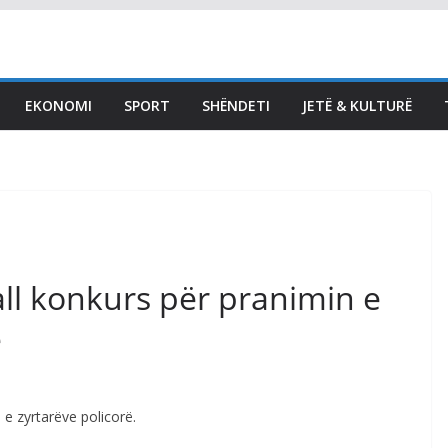
LAJMET
Zemaj: Ftoj VV të vijë e ta
konstituojë Kuvendin,
EKONOMI
SPORT
SHËNDETI
JETË & KULTURË
ftesa për seancë nesër e
papranueshme dhe
ligjërisht gabim
August 7, 2026
Vendi Sot
all konkurs për pranimin e
ë
 e zyrtarëve policorë.