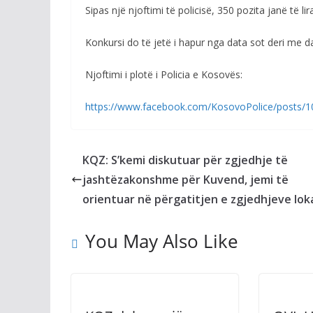
Sipas një njoftimi të policisë, 350 pozita janë të lir
Konkursi do të jetë i hapur nga data sot deri me da
Njoftimi i plotë i Policia e Kosovës:
https://www.facebook.com/KosovoPolice/posts/
KQZ: S’kemi diskutuar për zgjedhje të
jashtëzakonshme për Kuvend, jemi të
orientuar në përgatitjen e zgjedhjeve lok
You May Also Like