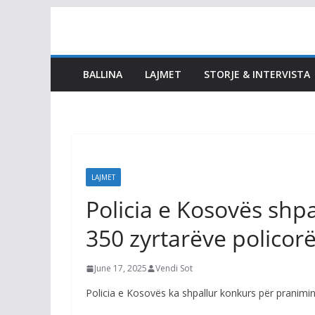
Skip
to
content
BALLINA
LAJMET
STORJE & INTERVISTA
LAJMET
Policia e Kosovës shp
350 zyrtarëve policor
June 17, 2025
Vendi Sot
Policia e Kosovës ka shpallur konkurs për pranimin