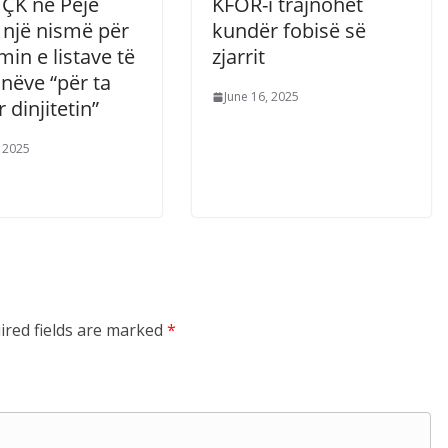
ÇK në Pejë
KFOR-i trajnohet
 një nismë për
kundër fobisë së
min e listave të
zjarrit
nëve “për ta
June 16, 2025
r dinjitetin”
, 2025
ired fields are marked
*