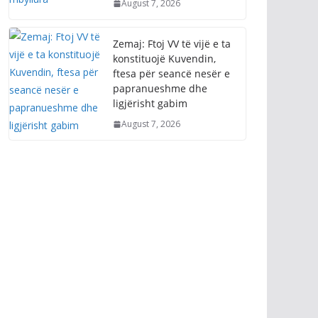
August 7, 2026
Zemaj: Ftoj VV të vijë e ta
konstituojë Kuvendin,
ftesa për seancë nesër e
papranueshme dhe
ligjërisht gabim
August 7, 2026