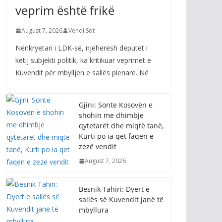
veprim është frikë
August 7, 2026
Vendi Sot
Nënkryetari i LDK-së, njëherësh deputet i
këtij subjekti politik, ka kritikuar veprimet e
Kuvendit për mbylljen e sallës plenare. Në
Gjini: Sonte Kosovën e
shohin me dhimbje
qytetarët dhe miqtë tanë,
Kurti po ia qet faqen e
zezë vendit
August 7, 2026
Besnik Tahiri: Dyert e
sallës së Kuvendit janë të
mbyllura