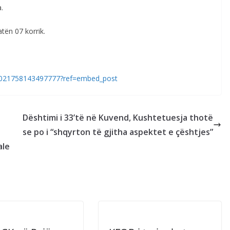
a.
tën 07 korrik.
1021758143497777?ref=embed_post
Dështimi i 33’të në Kuvend, Kushtetuesja thotë
se po i “shqyrton të gjitha aspektet e çështjes”
ale