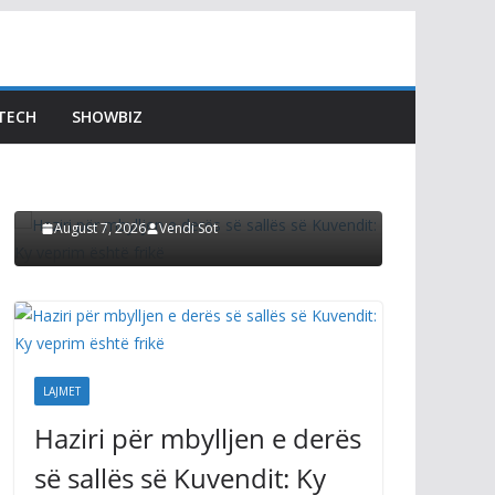
LAJMET
LAJMET
Gjini:
Haziri për mbylljen e
shohin
derës së sallës së
TECH
SHOWBIZ
qyteta
Kuvendit: Ky veprim
Kurti p
është frikë
zezë v
August 7, 2026
Vendi Sot
August 7, 2
LAJMET
Haziri për mbylljen e derës
së sallës së Kuvendit: Ky