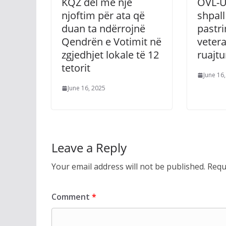
KQZ del me një
OVL-U
njoftim për ata që
shpall
duan ta ndërrojnë
pastri
Qendrën e Votimit në
vetera
zgjedhjet lokale të 12
ruajtu
tetorit
June 16
June 16, 2025
Leave a Reply
Your email address will not be published.
Requ
Comment
*