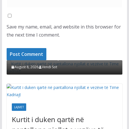
Save my name, email, and website in this browser for
the next time I comment.
LAJMET
i
Kurtit i duken qartë në pantallona njollat e
D
vezëve të Time Kadriajt
s
August 8, 2026
Vendi Sot
LAJMET
Kurtit i duken qartë në