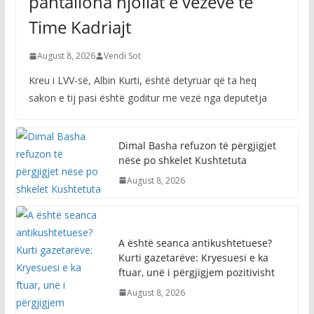
pantallona njollat e vezëve të
Time Kadriajt
August 8, 2026
Vendi Sot
Kreu i LVV-së, Albin Kurti, është detyruar që ta heq
sakon e tij pasi është goditur me vezë nga deputetja
Dimal Basha refuzon të përgjigjet
nëse po shkelet Kushtetuta
August 8, 2026
A është seanca antikushtetuese?
Kurti gazetarëve: Kryesuesi e ka
ftuar, unë i përgjigjem pozitivisht
August 8, 2026