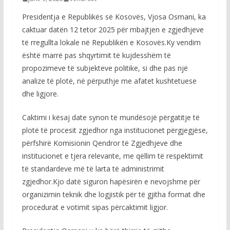
Presidentja e Republikës së Kosovës, Vjosa Osmani, ka
caktuar datën 12 tetor 2025 për mbajtjen e zgjedhjeve
të rregullta lokale në Republikën e Kosovës.Ky vendim
është marrë pas shqyrtimit të kujdesshëm të
propozimeve të subjekteve politike, si dhe pas një
analize të plotë, në përputhje me afatet kushtetuese
dhe ligjore.
Caktimi i kësaj date synon të mundësojë përgatitje të
plotë të procesit zgjedhor nga institucionet përgjegjëse,
përfshirë Komisionin Qendror të Zgjedhjeve dhe
institucionet e tjera relevante, me qëllim të respektimit
të standardeve më të larta të administrimit
zgjedhor.Kjo datë siguron hapësirën e nevojshme për
organizimin teknik dhe logjistik për të gjitha format dhe
procedurat e votimit sipas përcaktimit ligjor.