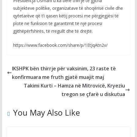
Presidentja Osmani u ka bërë thirrje të gjitha
subjekteve politike, organizatave të shoqërisë civile dhe
qytetarëve që t’i qasen këtij procesi me përgjegjësi të
plotë në funksion të garantimit të një procesi
gjithëpërfshirës, të rregullt dhe të drejtë.
https://www.facebook.com/share/p/1EtJqAtn2v/
IKSHPK bën thirrje për vaksinim, 23 raste të
konfirmuara me fruth gjatë muajit maj
Takimi Kurti – Hamza në Mitrovicë, Kryeziu
tregon se çfarë u diskutua
You May Also Like