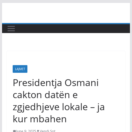
Skip
to
content
LAJMET
Presidentja Osmani
cakton datën e
zgjedhjeve lokale – ja
kur mbahen
June 9, 2025
Vendi Sot