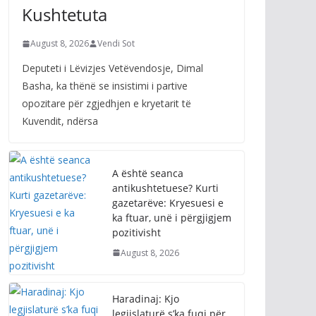
Kushtetuta
August 8, 2026
Vendi Sot
Deputeti i Lëvizjes Vetëvendosje, Dimal
Basha, ka thënë se insistimi i partive
opozitare për zgjedhjen e kryetarit të
Kuvendit, ndërsa
A është seanca
antikushtetuese? Kurti
gazetarëve: Kryesuesi e
ka ftuar, unë i përgjigjem
pozitivisht
August 8, 2026
Haradinaj: Kjo
legjislaturë s’ka fuqi për