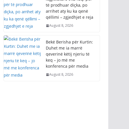
të prodhuar diçka, po
arrihet aty ku ka qenë
qëllimi – zgjedhjet e reja
August 8, 2026
Bekë Berisha për Kurtin:
Duhet me ia marrë
qeverinë këtij njeriu të
keq – jo më me
konferenca për media
August 8, 2026