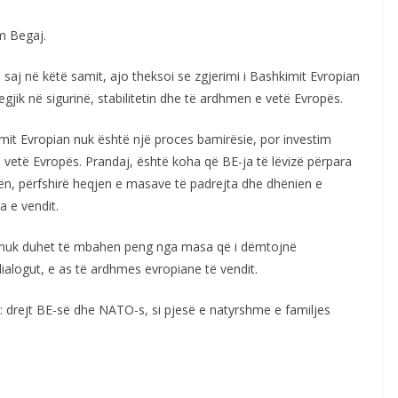
am Begaj.
 saj në këtë samit, ajo theksoi se zgjerimi i Bashkimit Evropian
gjik në sigurinë, stabilitetin dhe të ardhmen e vetë Evropës.
imit Evropian nuk është një proces bamirësie, por investim
 e vetë Evropës. Prandaj, është koha që BE-ja të lëvizë përpara
n, përfshirë heqjen e masave të padrejta dhe dhënien e
a e vendit.
s nuk duhet të mbahen peng nga masa që i dëmtojnë
dialogut, e as të ardhmes evropiane të vendit.
r: drejt BE-së dhe NATO-s, si pjesë e natyrshme e familjes