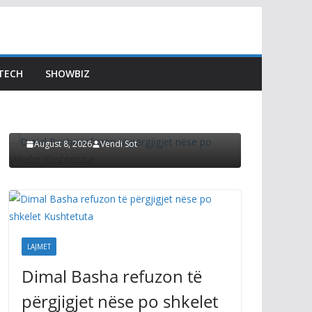
LAJMET
A ësht
LAJMET
antiku
Dimal Basha refuzon të
TECH
SHOWBIZ
gazetar
përgjigjet nëse po shkelet
ka ftua
Kushtetuta
pozitiv
August 8, 2026
Vendi Sot
August 8, 2
LAJMET
Dimal Basha refuzon të
përgjigjet nëse po shkelet