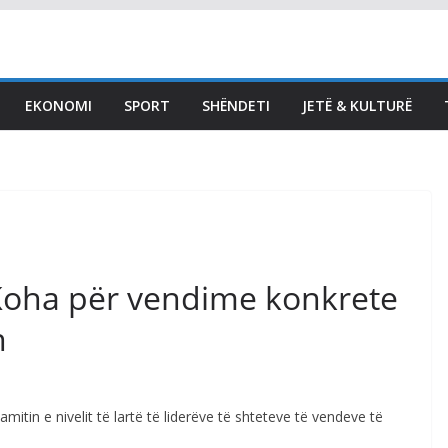
LAJMET
Bekë Berisha për Kurtin:
Duhet me ia marrë
EKONOMI
SPORT
SHËNDETI
JETË & KULTURË
qeverinë këtij njeriu të
keq – jo më me
konferenca për media
August 8, 2026
Vendi Sot
Koha për vendime konkrete
n
tin e nivelit të lartë të liderëve të shteteve të vendeve të