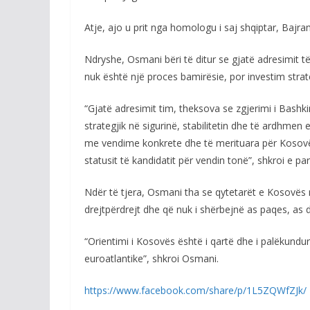
Atje, ajo u prit nga homologu i saj shqiptar, Bajr
Ndryshe, Osmani bëri të ditur se gjatë adresimit të
nuk është një proces bamirësie, por investim strate
“Gjatë adresimit tim, theksova se zgjerimi i Bashk
strategjik në sigurinë, stabilitetin dhe të ardhmen
me vendime konkrete dhe të merituara për Kosovë
statusit të kandidatit për vendin tonë”, shkroi e par
Ndër të tjera, Osmani tha se qytetarët e Kosovë
drejtpërdrejt dhe që nuk i shërbejnë as paqes, as 
“Orientimi i Kosovës është i qartë dhe i palëkundu
euroatlantike”, shkroi Osmani.
https://www.facebook.com/share/p/1L5ZQWfZJk/