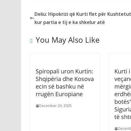
Deliu: Hipokrizi që Kurti flet për Kushtetu
kur partia e tij e ka shkelur atë
You May Also Like
Spiropali uron Kurtin:
Kurti 
Shqipëria dhe Kosova
veçan
ecin së bashku në
mërgi
rrugën Europiane
erdhën
botës”
December 29, 2025
Siguri
të sh
Decemb