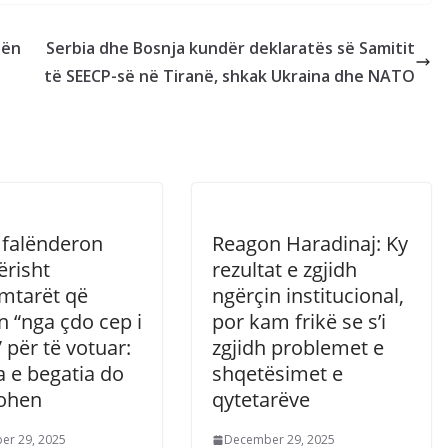
tën
Serbia dhe Bosnja kundër deklaratës së Samitit
të SEECP-së në Tiranë, shkak Ukraina dhe NATO
i falënderon
Reagon Haradinaj: Ky
ërisht
rezultat e zgjidh
mtarët që
ngërçin institucional,
 “nga çdo cep i
por kam frikë se s’i
 për të votuar:
zgjidh problemet e
a e begatia do
shqetësimet e
tohen
qytetarëve
er 29, 2025
December 29, 2025