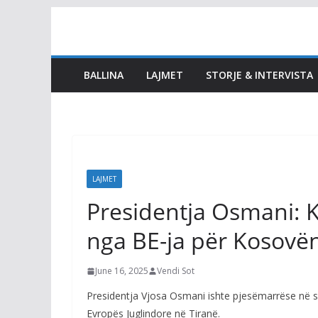
Skip
to
content
BALLINA
LAJMET
STORJE & INTERVISTA
LAJMET
Presidentja Osmani: 
nga BE-ja për Kosovë
June 16, 2025
Vendi Sot
Presidentja Vjosa Osmani ishte pjesëmarrëse në sami
Evropës Juglindore në Tiranë.