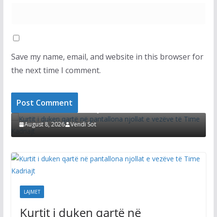
Save my name, email, and website in this browser for
the next time I comment.
LAJMET
L
Kurtit i duken qartë në pantallona njollat e
D
vezëve të Time Kadriajt
s
August 8, 2026
Vendi Sot
LAJMET
Kurtit i duken qartë në