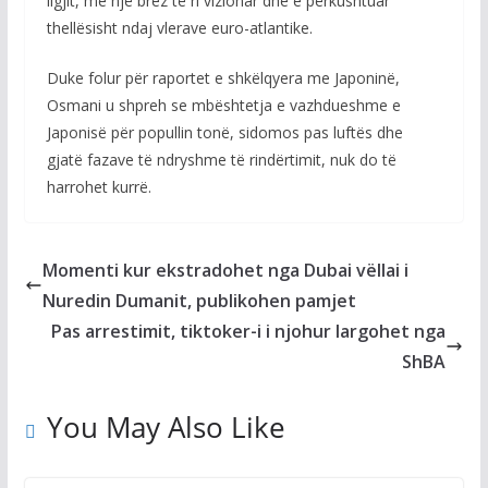
ligjit, me një brez të ri vizionar dhe e përkushtuar
thellësisht ndaj vlerave euro-atlantike.
Duke folur për raportet e shkëlqyera me Japoninë,
Osmani u shpreh se mbështetja e vazhdueshme e
Japonisë për popullin tonë, sidomos pas luftës dhe
gjatë fazave të ndryshme të rindërtimit, nuk do të
harrohet kurrë.
Momenti kur ekstradohet nga Dubai vëllai i
Nuredin Dumanit, publikohen pamjet
Pas arrestimit, tiktoker-i i njohur largohet nga
ShBA
You May Also Like