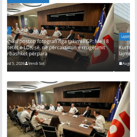
LAJMET
 GP: Me 18
ugëtimit
Kurti del nga takimi me Abdixhikun: Nuk kemi
lajme, përderisa s’kemi marrëveshje
August 5, 2026
Vendi Sot