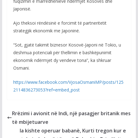
fuqizimin e marrëdhënieve ndërmjet Kosovës dhe
Japonisë.
Ajo theksoi rëndësinë e forcimit të partneritetit
strategjik ekonomik me Japoninë.
“Sot, gjatë takimit biznesor Kosovë-Japoni në Tokio, u
dëshmua potenciali për thellimin e bashkëpunimit
ekonomik ndërmjet dy vendeve tona”, ka shkruar
Osmani.
https://www.facebook.com/VjosaOsmaniMP/posts/125
2114836273053?ref=embed_post
Rrëzimi i avionit në Indi, një pasagjer britanik mes
të mbijetuarve
Ia kishte operuar babanë, Kurti tregon kur e