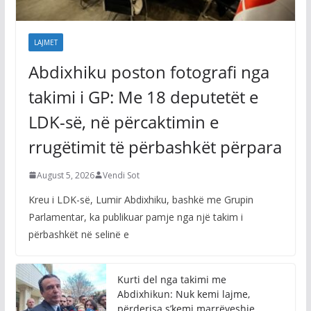
LAJMET
Abdixhiku poston fotografi nga
takimi i GP: Me 18 deputetët e
LDK-së, në përcaktimin e
rrugëtimit të përbashkët përpara
August 5, 2026
Vendi Sot
Kreu i LDK-së, Lumir Abdixhiku, bashkë me Grupin
Parlamentar, ka publikuar pamje nga një takim i
përbashkët në selinë e
Kurti del nga takimi me
Abdixhikun: Nuk kemi lajme,
përderisa s’kemi marrëveshje