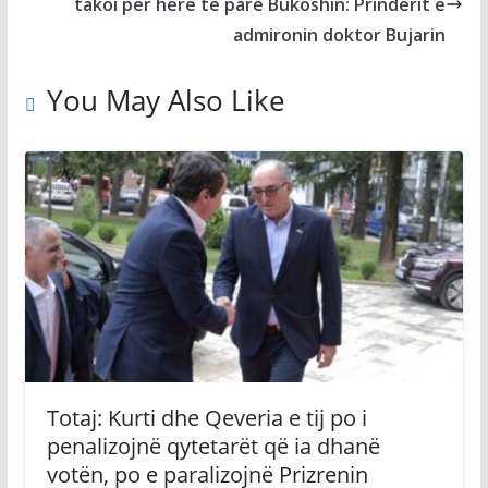
takoi për herë të parë Bukoshin: Prindërit e
admironin doktor Bujarin
You May Also Like
Totaj: Kurti dhe Qeveria e tij po i
penalizojnë qytetarët që ia dhanë
votën, po e paralizojnë Prizrenin