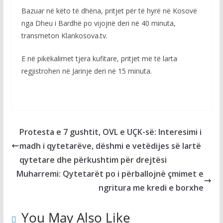
Bazuar në këto të dhëna, pritjet për të hyrë në Kosovë
nga Dheu i Bardhë po vijojnë deri në 40 minuta,
transmeton Klankosova.tv.
E në pikëkalimet tjera kufitare, pritjet më të larta
regjistrohen në Jarinje deri në 15 minuta.
Protesta e 7 gushtit, OVL e UÇK-së: Interesimi i
madh i qytetarëve, dëshmi e vetëdijes së lartë
qytetare dhe përkushtim për drejtësi
Muharremi: Qytetarët po i përballojnë çmimet e
ngritura me kredi e borxhe
You May Also Like