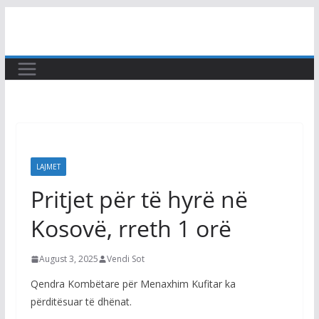
Skip
to
content
LAJMET
Pritjet për të hyrë në
Kosovë, rreth 1 orë
August 3, 2025
Vendi Sot
Qendra Kombëtare për Menaxhim Kufitar ka
përditësuar të dhënat.