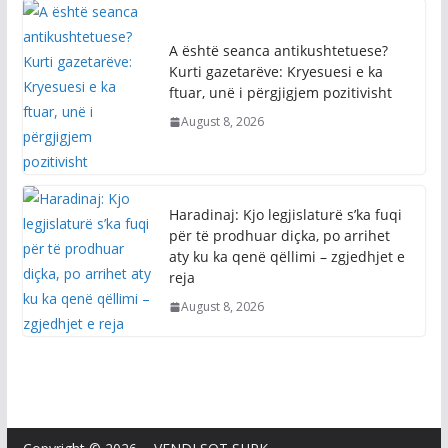
A është seanca antikushtetuese?
Kurti gazetarëve: Kryesuesi e ka
ftuar, unë i përgjigjem pozitivisht
August 8, 2026
Haradinaj: Kjo legjislaturë s’ka fuqi
për të prodhuar diçka, po arrihet
aty ku ka qenë qëllimi – zgjedhjet e
reja
August 8, 2026