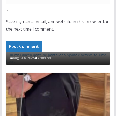
Save my name, email, and website in this browser for
the next time I comment.
LAJMET
LA
Kurtit i duken qartë në pantallona njollat e
Di
vezëve të Time Kadriajt
sh
August 8, 2026
Vendi Sot
A