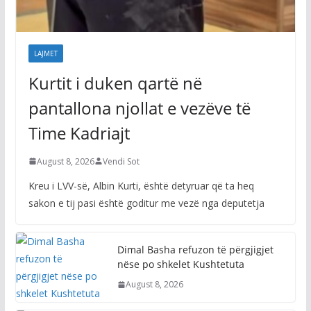
LAJMET
Kurtit i duken qartë në
pantallona njollat e vezëve të
Time Kadriajt
August 8, 2026
Vendi Sot
Kreu i LVV-së, Albin Kurti, është detyruar që ta heq
sakon e tij pasi është goditur me vezë nga deputetja
Dimal Basha refuzon të përgjigjet
nëse po shkelet Kushtetuta
August 8, 2026