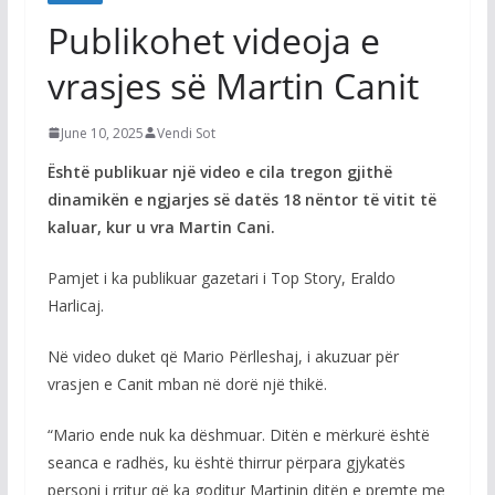
Publikohet videoja e
vrasjes së Martin Canit
June 10, 2025
Vendi Sot
Është publikuar një video e cila tregon gjithë
dinamikën e ngjarjes së datës 18 nëntor të vitit të
kaluar, kur u vra Martin Cani.
Pamjet i ka publikuar gazetari i Top Story, Eraldo
Harlicaj.
Në video duket që Mario Përlleshaj, i akuzuar për
vrasjen e Canit mban në dorë një thikë.
“Mario ende nuk ka dëshmuar. Ditën e mërkurë është
seanca e radhës, ku është thirrur përpara gjykatës
personi i rritur që ka goditur Martinin ditën e premte me