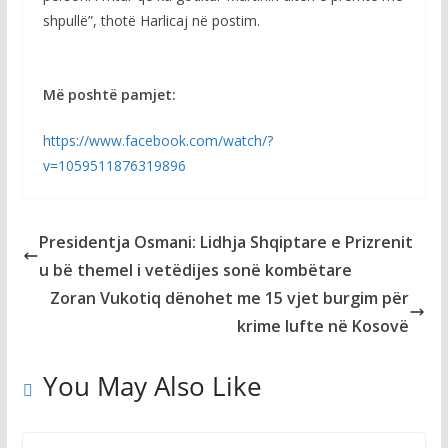
shpullë”, thotë Harlicaj në postim.
Më poshtë pamjet:
https://www.facebook.com/watch/?
v=1059511876319896
Presidentja Osmani: Lidhja Shqiptare e Prizrenit
u bë themel i vetëdijes sonë kombëtare
Zoran Vukotiq dënohet me 15 vjet burgim për
krime lufte në Kosovë
You May Also Like