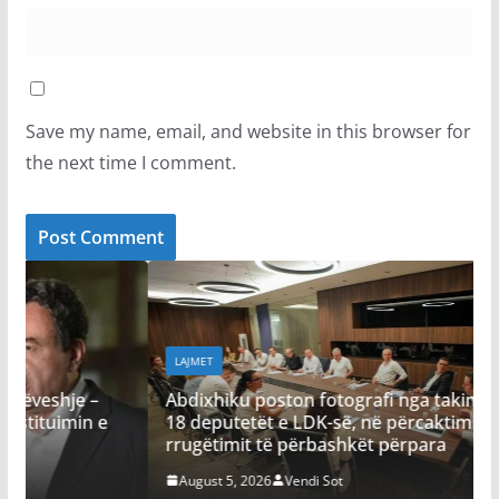
Save my name, email, and website in this browser for
the next time I comment.
LAJMET
Abdixhiku poston fotografi nga takimi i GP: Me
18 deputetët e LDK-së, në përcaktimin e
rrugëtimit të përbashkët përpara
August 5, 2026
Vendi Sot