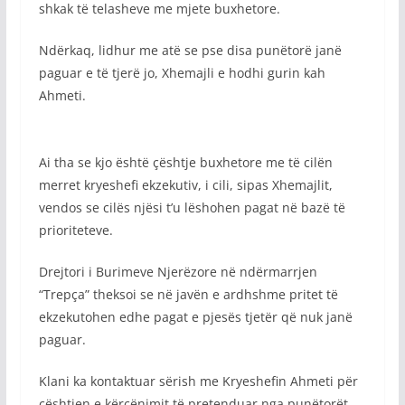
shkak të telasheve me mjete buxhetore.
Ndërkaq, lidhur me atë se pse disa punëtorë janë
paguar e të tjerë jo, Xhemajli e hodhi gurin kah
Ahmeti.
Ai tha se kjo është çështje buxhetore me të cilën
merret kryeshefi ekzekutiv, i cili, sipas Xhemajlit,
vendos se cilës njësi t’u lëshohen pagat në bazë të
prioriteteve.
Drejtori i Burimeve Njerëzore në ndërmarrjen
“Trepça” theksoi se në javën e ardhshme pritet të
ekzekutohen edhe pagat e pjesës tjetër që nuk janë
paguar.
Klani ka kontaktuar sërish me Kryeshefin Ahmeti për
çështjen e kërcënimit të pretenduar nga punëtorët,