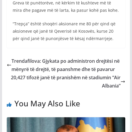
Greva të punëtorëve, në kërkim të kushteve më të
mira dhe pagave më të larta, ka pasur kohë pas kohe.
“Trepça” është shoqëri aksionare me 80 për qind që
aksioneve që janë të Qeverisë së Kosovës, kurse 20
për qind janë të punonjësve të kësaj ndërmarrjeje.
Trendafilova: Gjykata po administron drejtësi në
mënyrë të drejtë, të paanshme dhe të pavarur
20,427 tifozë janë të pranishëm në stadiumin “Air
Albania”
You May Also Like