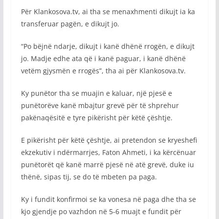
Për Klankosova.tv, ai tha se menaxhmenti dikujt ia ka
transferuar pagën, e dikujt jo.
“Po bëjnë ndarje, dikujt i kanë dhënë rrogën, e dikujt
jo. Madje edhe ata që i kanë paguar, i kanë dhënë
vetëm gjysmën e rrogës”, tha ai për Klankosova.tv.
Ky punëtor tha se muajin e kaluar, një pjesë e
punëtorëve kanë mbajtur grevë për të shprehur
pakënaqësitë e tyre pikërisht për këtë çështje.
E pikërisht për këtë çështje, ai pretendon se kryeshefi
ekzekutiv i ndërmarrjes, Faton Ahmeti, i ka kërcënuar
punëtorët që kanë marrë pjesë në atë grevë, duke iu
thënë, sipas tij, se do të mbeten pa paga.
Ky i fundit konfirmoi se ka vonesa në paga dhe tha se
kjo gjendje po vazhdon në 5-6 muajt e fundit për