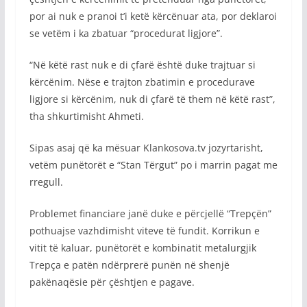
por ai nuk e pranoi t’i ketë kërcënuar ata, por deklaroi
se vetëm i ka zbatuar “procedurat ligjore”.
“Në këtë rast nuk e di çfarë është duke trajtuar si
kërcënim. Nëse e trajton zbatimin e procedurave
ligjore si kërcënim, nuk di çfarë të them në këtë rast”,
tha shkurtimisht Ahmeti.
Sipas asaj që ka mësuar Klankosova.tv jozyrtarisht,
vetëm punëtorët e “Stan Tërgut” po i marrin pagat me
rregull.
Problemet financiare janë duke e përcjellë “Trepçën”
pothuajse vazhdimisht viteve të fundit. Korrikun e
vitit të kaluar, punëtorët e kombinatit metalurgjik
Trepça e patën ndërprerë punën në shenjë
pakënaqësie për çështjen e pagave.