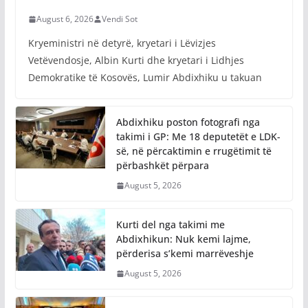
August 6, 2026
Vendi Sot
Kryeministri në detyrë, kryetari i Lëvizjes
Vetëvendosje, Albin Kurti dhe kryetari i Lidhjes
Demokratike të Kosovës, Lumir Abdixhiku u takuan
Abdixhiku poston fotografi nga
takimi i GP: Me 18 deputetët e LDK-
së, në përcaktimin e rrugëtimit të
përbashkët përpara
August 5, 2026
Kurti del nga takimi me
Abdixhikun: Nuk kemi lajme,
përderisa s’kemi marrëveshje
August 5, 2026