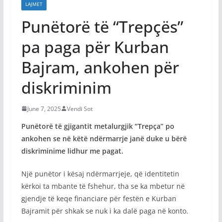
LAJMET
Punëtorë të “Trepçës”
pa paga për Kurban
Bajram, ankohen për
diskriminim
June 7, 2025
Vendi Sot
Punëtorë të gjigantit metalurgjik “Trepça” po
ankohen se në këtë ndërmarrje janë duke u bërë
diskriminime lidhur me pagat.
Një punëtor i kësaj ndërmarrjeje, që identitetin
kërkoi ta mbante të fshehur, tha se ka mbetur në
gjendje të keqe financiare për festën e Kurban
Bajramit për shkak se nuk i ka dalë paga në konto.