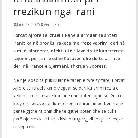
rrezikun nga Irani
June 13, 2025
Vendi Sot
Forcat Ajrore të Izraelit kanë alarmuar se shteti i
Iranit ka në pronësi raketa me rreze veprimi deri në
4 mijë kilometër, efekti i të cilave do të kapërcente
rajonin, përfshirë edhe Kosovën dhe do të arrinte
deri në Francë e Gjermani, shkruan Express.
Në një video të publikuar në faqen e tyre zyrtare, Forcat
Ajrore të Izraelit kanë treguar se deri ku arrin rrezja e
veprimit të raketave iraniane dhe potencojnë se lënia e
këtyre raketave në duart e regjimit iranian përbën rrezik
për të gjithë rajonin dhe të gjithë botën dhe se duke
parë një rrezik të tillë, s’kishin rrugëzgjidhje tjetër veçse
të vepronin.