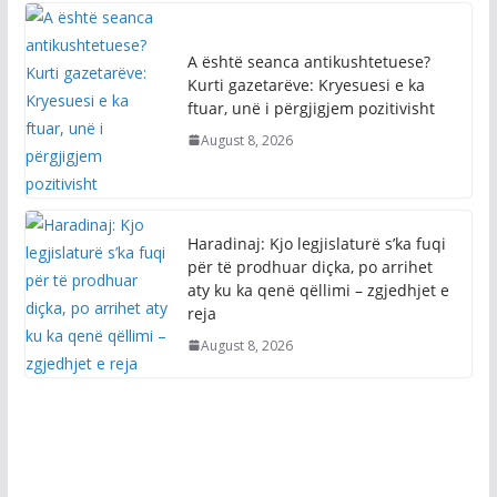
A është seanca antikushtetuese?
Kurti gazetarëve: Kryesuesi e ka
ftuar, unë i përgjigjem pozitivisht
August 8, 2026
Haradinaj: Kjo legjislaturë s’ka fuqi
për të prodhuar diçka, po arrihet
aty ku ka qenë qëllimi – zgjedhjet e
reja
August 8, 2026