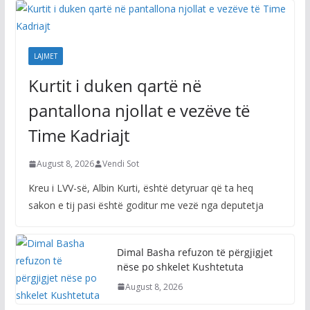
LAJMET
Kurtit i duken qartë në
pantallona njollat e vezëve të
Time Kadriajt
August 8, 2026
Vendi Sot
Kreu i LVV-së, Albin Kurti, është detyruar që ta heq
sakon e tij pasi është goditur me vezë nga deputetja
Dimal Basha refuzon të përgjigjet
nëse po shkelet Kushtetuta
August 8, 2026