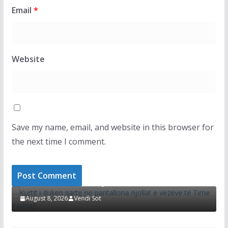
Email
*
Website
Save my name, email, and website in this browser for
the next time I comment.
LAJMET
i
Kurtit i duken qartë në pantallona njollat e
D
vezëve të Time Kadriajt
s
August 8, 2026
Vendi Sot