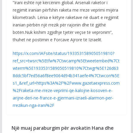
“Irani është një kërcënim global. Arsenali raketor i
regjimit iranian përfshin raketa me rreze veprimi mijëra
kilometrash. Lënia e këtyre raketave në duart e regjimit
iranian përbën një rrezik për rajonin dhe të gjithë
botën.Nuk kishim zgjidhje tjetër veçse të vepronim”,
thuhet në postimin e Forcave Ajrore të Izraelit.
https://x.com/IAFsite/status/1933531589050519810?
ref_src=twsrc%5Etfw%7Ctwcamp%5Etweetembed%7Ct
wterm%5E1933531589050519810%7Ctwgr%5E126d63
8ddc5bf7ed56a6f8ee9064d94b341aefe4%7Ctwcon%5E
s1_&ref_url=https%3A%2F%2Fwww.gazetaexpress.com
%2Fraketa-me-rreze-veprimi-qe-kalojne-kosoven-e-
arijne-deri-ne-france-e-gjermani-izraeli-alarmon-per-
rrezikun-nga-irani%2F
Një muaj paraburgim për avokatin Hana dhe