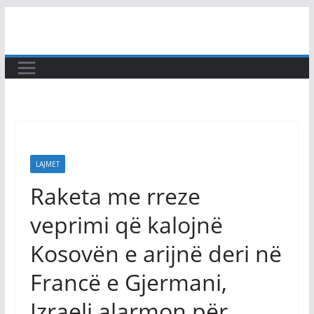
Skip
to
content
LAJMET
Raketa me rreze
veprimi që kalojnë
Kosovën e arijnë deri në
Francë e Gjermani,
Izraeli alarmon për