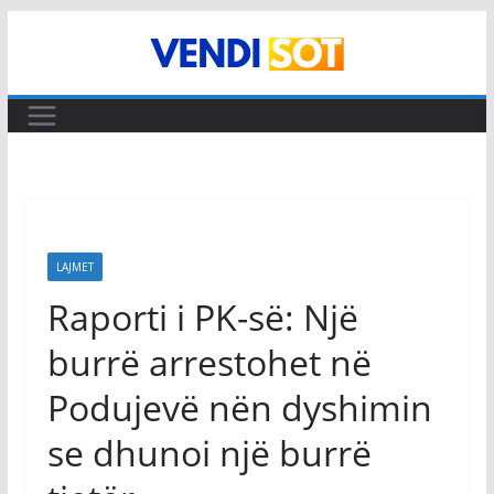
Skip
to
content
LAJMET
Raporti i PK-së: Një
burrë arrestohet në
Podujevë nën dyshimin
se dhunoi një burrë