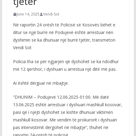
tjetër
June 14, 2025
Vendi Sot
Në raportin 24 orësh të Policisë së Kosovës bëhet e
ditur se njjë burrë në Podujevë është arrestuar nën
dyshimin se ka dhunuar një burrë tjetër, transmeton
Vendi Sot
Policia tha se për ngjarjen që dyshohet se ka ndodhur
më 12 qershor, i dyshuari u arrestua një ditë më pas.
Ai është dërguar në mbajtje.
“DHUNIM – Podujevë 12.06.2025-01:00. Më datë
13.06.2025 është arrestuar i dyshuari mashkull kosovar,
pasi që i njëjti dyshohet se kishte dhunuar viktimën
mashkull kosovar. Me vendim të prokurorit i dyshuari
pas intervistimit dërgohet në mbajtje”, thuhet në
raportin 24-orësh të policisë.