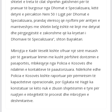
shtetet e treta të cilat shprehin gatishmëri për të
pranuar të burgosur nga Dhomat e Specializuara, këtë
detyrë e përcakton Neni 50 I Ligjit për Dhomat e
Specializuara, prandaj vlerësoj që njoftimi për arritjen e
marrëveshjes me shtetin belg është në linjë me detyrat
dhe përgjegjësitë e zakonshme që ka kryetari i
Dhomave të Specializuara”, shton Bajraktari.
Mbrojtja e Kadri Veselit kishte ofruar një sërë masash
për të garantuar lirimin me kusht përfshirë dorëzimin e
pasaportës, mbikëqyrje nga Policia e Kosovës dhe
ndalimin e kontakteve të paautorizuara. Ndërkohë edhe
Policia e Kosovës kishte raportuar për përmirësim të
kapaciteteve operacionale, por Gjykata në Hagë ka
konstatuar se këto nuk e zbusin shqetësimin e tyre për
ruajtjen e integritetit të procesit dhe mbrojtjen e
dëshmitarëve.