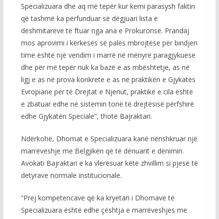
Specializuara dhe aq më tepër kur kemi parasysh faktin
që tashmë ka përfunduar së dëgjuari lista e
dëshmitarëve të ftuar nga ana e Prokurorisë. Prandaj
mos aprovimi i kërkesës së palës mbrojtëse për bindjen
time është një vendim i marrë në mënyrë paragjykuese
dhe për më tepër nuk ka bazë e as mbështetje, as në
ligj e as në prova konkrete e as në praktikën e Gjykatës
Evropiane për të Drejtat e Njeriut, praktikë e cila është
e zbatuar edhe në sistemin tonë të drejtësisë përfshirë
edhe Gjykatën Speciale”, thotë Bajraktari.
Ndërkohë, Dhomat e Specializuara kanë nënshkruar një
marrëveshje me Belgjikën që të dënuarit e dënimin.
Avokati Bajraktari e ka vlerësuar këtë zhvillim si pjesë të
detyrave normale institucionale.
“Prej kompetencave që ka kryetari i Dhomave të
Specializuara është edhe çështja e marrëveshjes me