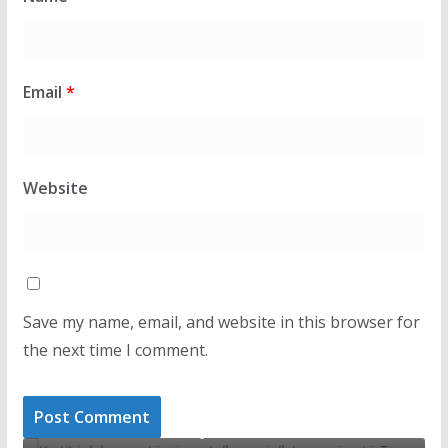
Email
*
Website
Save my name, email, and website in this browser for
the next time I comment.
T
LAJMET
t i duken qartë në pantallona njollat e
Dimal Basha
e të Time Kadriajt
shkelet Ku