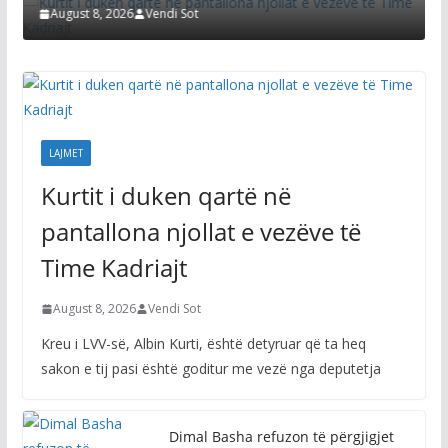
st 8, 2026
Vendi Sot
August 8, 20
LAJMET
Kurtit i duken qartë në
pantallona njollat e vezëve të
Time Kadriajt
August 8, 2026
Vendi Sot
Kreu i LVV-së, Albin Kurti, është detyruar që ta heq
sakon e tij pasi është goditur me vezë nga deputetja
Dimal Basha refuzon të përgjigjet