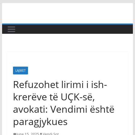
Skip
to
content
LAJMET
Refuzohet lirimi i ish-
krerëve të UÇK-së,
avokati: Vendimi është
paragjykues
June 15, 2025
Vendi Sot