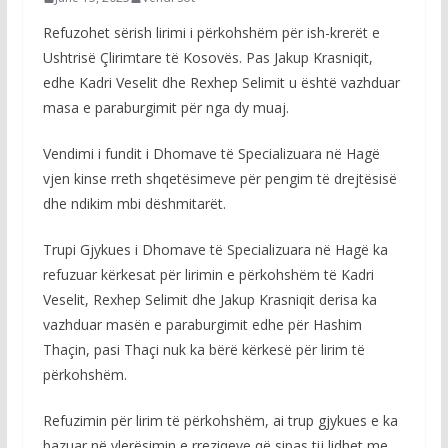
Refuzohet sërish lirimi i përkohshëm për ish-krerët e
Ushtrisë Çlirimtare të Kosovës. Pas Jakup Krasniqit,
edhe Kadri Veselit dhe Rexhep Selimit u është vazhduar
masa e paraburgimit për nga dy muaj.
Vendimi i fundit i Dhomave të Specializuara në Hagë
vjen kinse rreth shqetësimeve për pengim të drejtësisë
dhe ndikim mbi dëshmitarët.
Trupi Gjykues i Dhomave të Specializuara në Hagë ka
refuzuar kërkesat për lirimin e përkohshëm të Kadri
Veselit, Rexhep Selimit dhe Jakup Krasniqit derisa ka
vazhduar masën e paraburgimit edhe për Hashim
Thaçin, pasi Thaçi nuk ka bërë kërkesë për lirim të
përkohshëm.
Refuzimin për lirim të përkohshëm, ai trup gjykues e ka
bazuar në vlerësimin e rreziqeve që sipas tij lidhet me