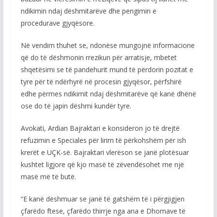
ndikimin ndaj dëshmitarëve dhe pengimin e
procedurave gjyqësore.
Në vendim thuhet se, ndonëse mungojnë informacione
që do të dëshmonin rrezikun për arratisje, mbetet
shqetësimi se të pandehurit mund të përdorin pozitat e
tyre për të ndërhyrë në procesin gjyqësor, përfshirë
edhe përmes ndikimit ndaj dëshmitarëve që kanë dhënë
ose do të japin dëshmi kundër tyre.
Avokati, Ardian Bajraktari e konsideron jo të drejtë
refuzimin e Speciales për lirim të përkohshëm për ish
krerët e UÇK-së. Bajraktari vlerëson se janë plotësuar
kushtet ligjore që kjo masë të zëvendësohet me një
masë më të butë.
“E kanë dëshmuar se janë të gatshëm të i përgjigjen
çfarëdo ftese, çfarëdo thirrje nga ana e Dhomave të