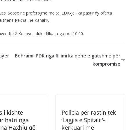
vës. Sepse ne preferojmë me ta. LDK-ja i ka pasur dy oferta
ka thënë Rexhaj në Kanal10.
ndit të Kosovës duke filluar nga ora 10:00.
Bayer
Behrami: PDK nga fillimi ka qenë e gatshme për
kompromise
s i kishte
Policia për rastin tek
r hatri nga
‘Lagjia e Spitalit’- I
ena Haxhiu që
kërkuari me