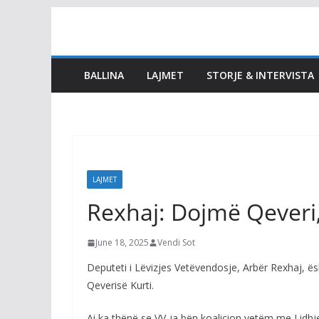
Skip
to
content
BALLINA
LAJMET
STORJE & INTERVISTA
LAJMET
Rexhaj: Dojmë Qeveri
June 18, 2025
Vendi Sot
Deputeti i Lëvizjes Vetëvendosje, Arbër Rexhaj, ësh
Qeverisë Kurti.
Ai ka thënë se VV-ja bën koalicion vetëm me Lidh