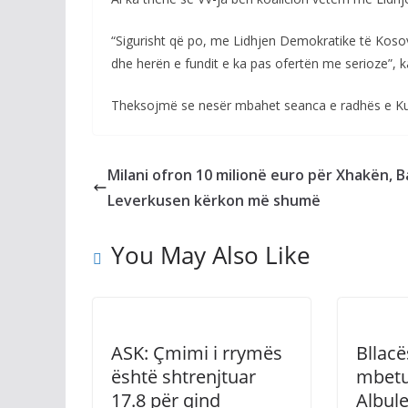
“Sigurisht që po, me Lidhjen Demokratike të Koso
dhe herën e fundit e ka pas ofertën me serioze”, 
Theksojmë se nesër mbahet seanca e radhës e Kuve
Milani ofron 10 milionë euro për Xhakën, 
Leverkusen kërkon më shumë
You May Also Like
ASK: Çmimi i rrymës
Bllacë
është shtrenjtuar
mbetu
17.8 për qind
Albul