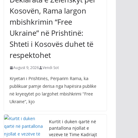
Kosovën, Rama largon
mbishkrimin “Free
Ukraine” në Prishtinë:
Shteti i Kosovës duhet të
respektohet
August 9, 2026
Vendi Sot
Kryetari i Prishtinës, Përparim Rama, ka
publikuar pamje derisa nga hapësira publike
në kryeqytet po largohet mbishkrimi “Free
Ukraine”, kjo
Kurtit i duken qartë në
pantallona njollat e
vezëve të Time Kadriajt