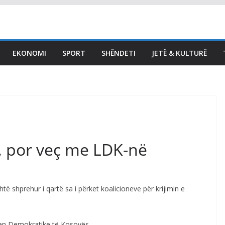
LAJMET
A është seanca
antikushtetuese? Kurti
EKONOMI
SPORT
SHËNDETI
JETË & KULTURË
gazetarëve: Kryesuesi e
ka ftuar, unë i përgjigjem
pozitivisht
August 8, 2026
Vendi Sot
, por veç me LDK-në
të shprehur i qartë sa i përket koalicioneve për krijimin e
jen Demokratike të Kosovës.