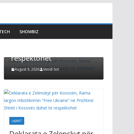
Deklarata e Zelenskyt për
Kosovën, Rama largon
LAJMET
mbishkrimin “Free
Kurtit 
TECH
SHOWBIZ
Ukraine” në Prishtinë:
pantall
Shteti i Kosovës duhet të
vezëve 
respektohet
August 8, 2
August 9, 2026
Vendi Sot
LAJMET
Deklarata e Zelenskyt për