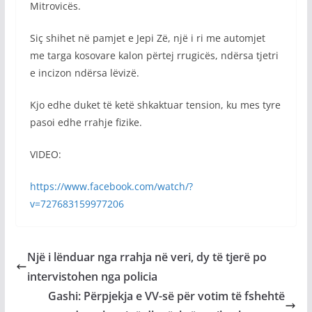
Mitrovicës.
Siç shihet në pamjet e Jepi Zë, një i ri me automjet
me targa kosovare kalon përtej rrugicës, ndërsa tjetri
e incizon ndërsa lëvizë.
Kjo edhe duket të ketë shkaktuar tension, ku mes tyre
pasoi edhe rrahje fizike.
VIDEO:
https://www.facebook.com/watch/?
v=727683159977206
Një i lënduar nga rrahja në veri, dy të tjerë po
intervistohen nga policia
Gashi: Përpjekja e VV-së për votim të fshehtë