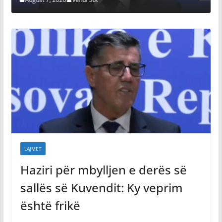
LAJMET
Haziri për mbylljen e derës së
sallës së Kuvendit: Ky veprim
është frikë