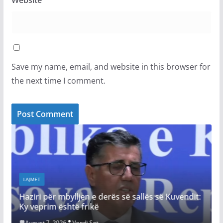
Website
Save my name, email, and website in this browser for
the next time I comment.
LAJMET
Gjini: Sonte Ko
 mbylljen e derës së sallës së Kuvendit:
qytetarët dhe mi
është frikë
zezë vendit
026
Vendi Sot
August 7, 2026
Ven