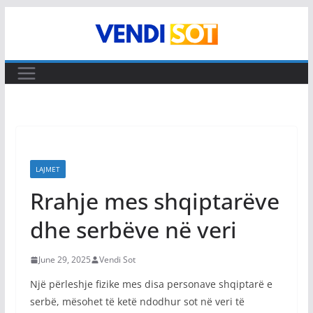
Skip
to
content
LAJMET
Rrahje mes shqiptarëve
dhe serbëve në veri
June 29, 2025
Vendi Sot
Një përleshje fizike mes disa personave shqiptarë e
serbë, mësohet të ketë ndodhur sot në veri të