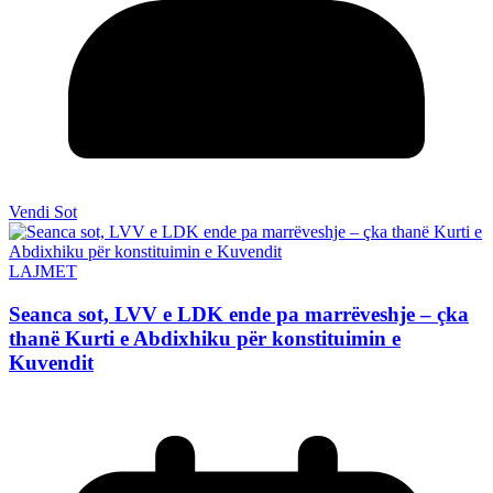
Vendi Sot
LAJMET
Seanca sot, LVV e LDK ende pa marrëveshje – çka
thanë Kurti e Abdixhiku për konstituimin e
Kuvendit