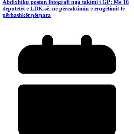
Abdixhiku poston fotografi nga takimi i GP: Me 18
deputetët e LDK-së, në përcaktimin e rrugëtimit të
përbashkët përpara