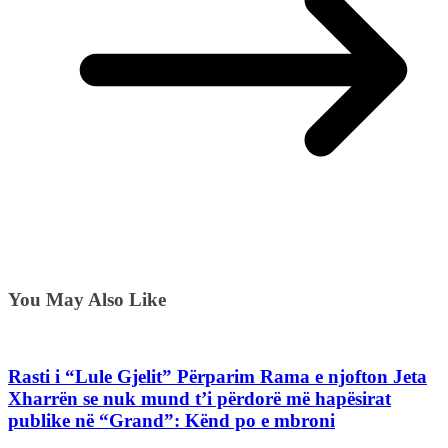
You May Also Like
Rasti i “Lule Gjelit” Përparim Rama e njofton Jeta
Xharrën se nuk mund t’i përdorë më hapësirat
publike në “Grand”: Kënd po e mbroni