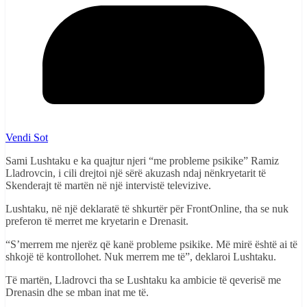
Vendi Sot
Sami Lushtaku e ka quajtur njeri “me probleme psikike” Ramiz
Lladrovcin, i cili drejtoi një sërë akuzash ndaj nënkryetarit të
Skenderajt të martën në një intervistë televizive.
Lushtaku, në një deklaratë të shkurtër për FrontOnline, tha se nuk
preferon të merret me kryetarin e Drenasit.
“S’merrem me njerëz që kanë probleme psikike. Më mirë është ai të
shkojë të kontrollohet. Nuk merrem me të”, deklaroi Lushtaku.
Të martën, Lladrovci tha se Lushtaku ka ambicie të qeverisë me
Drenasin dhe se mban inat me të.