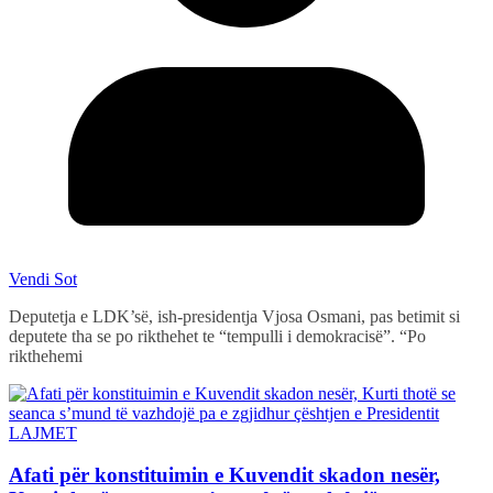
Vendi Sot
Deputetja e LDK’së, ish-presidentja Vjosa Osmani, pas betimit si
deputete tha se po rikthehet te “tempulli i demokracisë”. “Po
rikthehemi
LAJMET
Afati për konstituimin e Kuvendit skadon nesër,