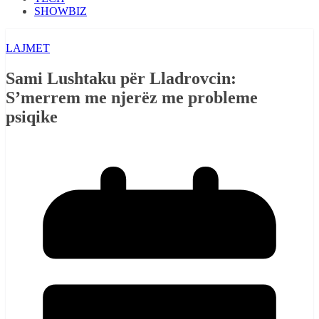
SHOWBIZ
LAJMET
Sami Lushtaku për Lladrovcin:
S’merrem me njerëz me probleme
psiqike