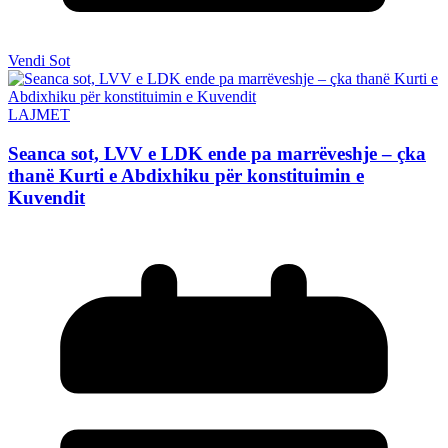
Vendi Sot
LAJMET
Seanca sot, LVV e LDK ende pa marrëveshje – çka
thanë Kurti e Abdixhiku për konstituimin e
Kuvendit