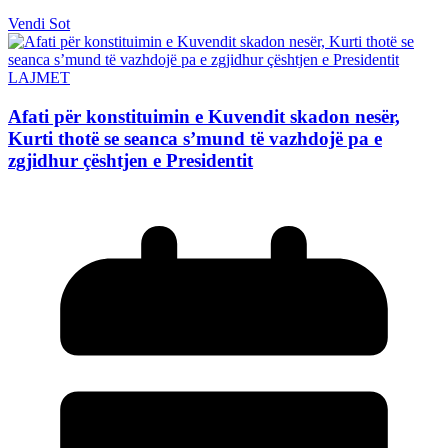
Vendi Sot
LAJMET
Afati për konstituimin e Kuvendit skadon nesër,
Kurti thotë se seanca s’mund të vazhdojë pa e
zgjidhur çështjen e Presidentit