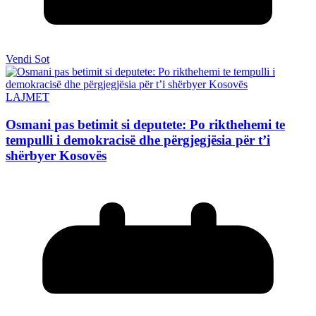
Vendi Sot
LAJMET
Osmani pas betimit si deputete: Po rikthehemi te
tempulli i demokracisë dhe përgjegjësia për t’i
shërbyer Kosovës