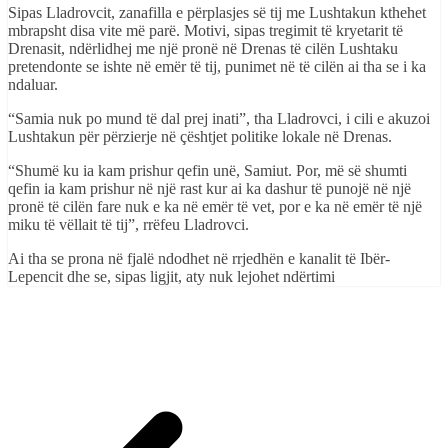
Sipas Lladrovcit, zanafilla e përplasjes së tij me Lushtakun kthehet
mbrapsht disa vite më parë. Motivi, sipas tregimit të kryetarit të
Drenasit, ndërlidhej me një pronë në Drenas të cilën Lushtaku
pretendonte se ishte në emër të tij, punimet në të cilën ai tha se i ka
ndaluar.
“Samia nuk po mund të dal prej inati”, tha Lladrovci, i cili e akuzoi
Lushtakun për përzierje në çështjet politike lokale në Drenas.
“Shumë ku ia kam prishur qefin unë, Samiut. Por, më së shumti
qefin ia kam prishur në një rast kur ai ka dashur të punojë në një
pronë të cilën fare nuk e ka në emër të vet, por e ka në emër të një
miku të vëllait të tij”, rrëfeu Lladrovci.
Ai tha se prona në fjalë ndodhet në rrjedhën e kanalit të Ibër-
Lepencit dhe se, sipas ligjit, aty nuk lejohet ndërtimi