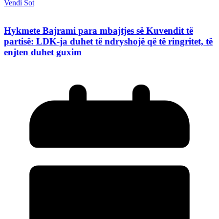
Vendi Sot
Hykmete Bajrami para mbajtjes së Kuvendit të
partisë: LDK-ja duhet të ndryshojë që të ringritet, të
enjten duhet guxim