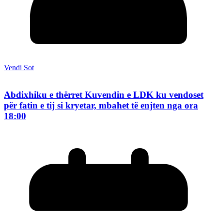
Vendi Sot
Abdixhiku e thërret Kuvendin e LDK ku vendoset
për fatin e tij si kryetar, mbahet të enjten nga ora
18:00