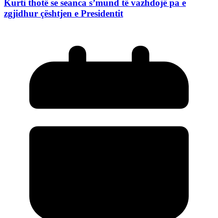
Kurti thotë se seanca s’mund të vazhdojë pa e
zgjidhur çështjen e Presidentit