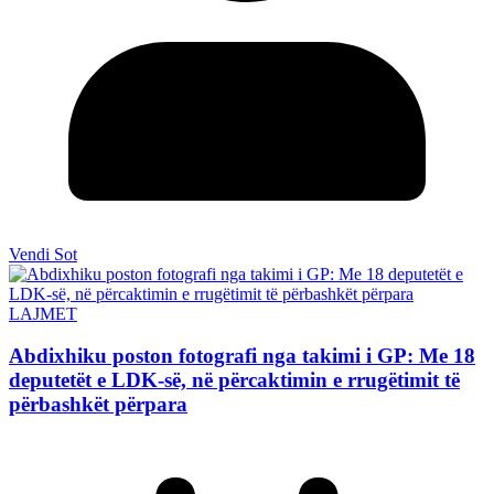
Vendi Sot
LAJMET
Abdixhiku poston fotografi nga takimi i GP: Me 18
deputetët e LDK-së, në përcaktimin e rrugëtimit të
përbashkët përpara