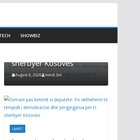
LAJMET
LAJMET
Afati p
Osmani pas betimit si
Kuvend
deputete: Po rikthehemi
Kurti t
TECH
SHOWBIZ
te tempulli i demokracisë
s’mund
dhe përgjegjësia për t’i
zgjidhu
shërbyer Kosovës
Preside
August 6, 2026
Vendi Sot
August 6, 2
LAJMET