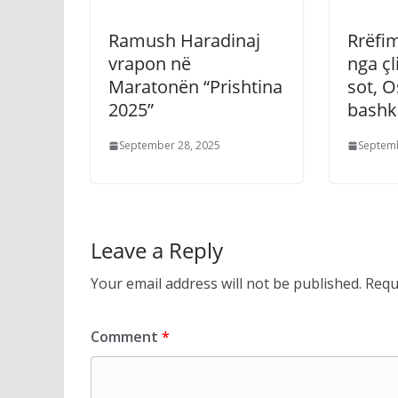
Ramush Haradinaj
Rrëfi
vrapon në
nga çl
Maratonën “Prishtina
sot, 
2025”
bashk
September 28, 2025
Septemb
Leave a Reply
Your email address will not be published.
Requ
Comment
*