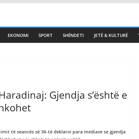
LAJMET
Abdixhiku poston
fotografi nga takimi i GP:
Me 18 deputetët e LDK-
EKONOMI
SPORT
SHËNDETI
JETË & KULTURË
së, në përcaktimin e
rrugëtimit të përbashkët
përpara
August 5, 2026
Vendi Sot
Haradinaj: Gjendja s’është e
shkohet
imit të seancës së 36-të deklaroi para mediave se gjendja