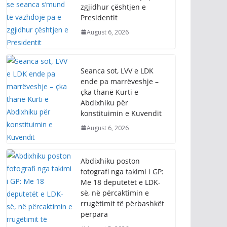
zgjidhur çështjen e
Presidentit
August 6, 2026
Seanca sot, LVV e LDK
ende pa marrëveshje –
çka thanë Kurti e
Abdixhiku për
konstituimin e Kuvendit
August 6, 2026
Abdixhiku poston
fotografi nga takimi i GP:
Me 18 deputetët e LDK-
së, në përcaktimin e
rrugëtimit të përbashkët
përpara