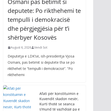
Osmani pas betimit si
deputete: Po rikthehemi te
tempulli i demokracisë
dhe përgjegjësia për t’i
shërbyer Kosovës
August 6, 2026
Vendi Sot
Deputetja e LDK’së, ish-presidentja Vjosa
Osmani, pas betimit si deputete tha se po
rikthehet te “tempulli i demokracisë”. “Po
rikthehemi
Afati për konstituimin e
Kuvendit skadon nesër,
Kurti thotë se seanca
s’mund të vazhdojë pa e