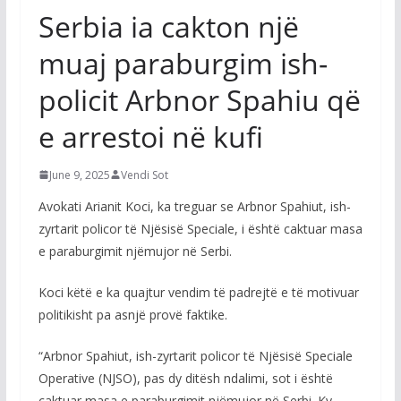
Serbia ia cakton një
muaj paraburgim ish-
policit Arbnor Spahiu që
e arrestoi në kufi
June 9, 2025
Vendi Sot
Avokati Arianit Koci, ka treguar se Arbnor Spahiut, ish-
zyrtarit policor të Njësisë Speciale, i është caktuar masa
e paraburgimit njëmujor në Serbi.
Koci këtë e ka quajtur vendim të padrejtë e të motivuar
politikisht pa asnjë provë faktike.
“Arbnor Spahiut, ish-zyrtarit policor të Njësisë Speciale
Operative (NJSO), pas dy ditësh ndalimi, sot i është
caktuar masa e paraburgimit njëmujor në Serbi. Ky