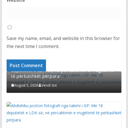
Save my name, email, and website in this browser for
the next time I comment.
L
LAJMET
Ku
Abdixhiku poston fotografi nga takimi i GP: Me 18
la
deputetët e LDK-së, në përcaktimin e rrugëtimit
të përbashkët përpara
A
August 5, 2026
Vendi Sot