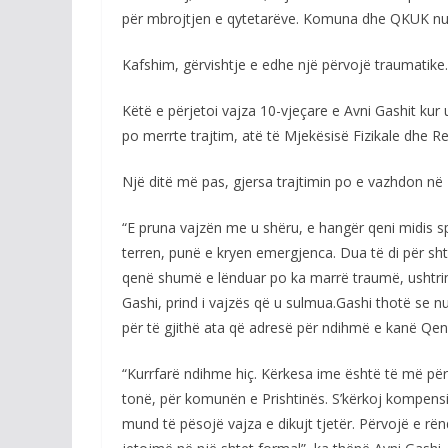
për mbrojtjen e qytetarëve. Komuna dhe QKUK nuk
Kafshim, gërvishtje e edhe një përvojë traumatike.
Këtë e përjetoi vajza 10-vjeçare e Avni Gashit kur
po merrte trajtim, atë të Mjekësisë Fizikale dhe Reh
Një ditë më pas, gjersa trajtimin po e vazhdon në K
“E pruna vajzën me u shëru, e hangër qeni midis spit
terren, punë e kryen emergjenca. Dua të di për sh
qenë shumë e lënduar po ka marrë traumë, ushtrimet
Gashi, prind i vajzës që u sulmua.Gashi thotë se n
për të gjithë ata që adresë për ndihmë e kanë Qend
“Kurrfarë ndihme hiç. Kërkesa ime është të më për
tonë, për komunën e Prishtinës. S’kërkoj kompensim
mund të pësojë vajza e dikujt tjetër. Përvojë e rë