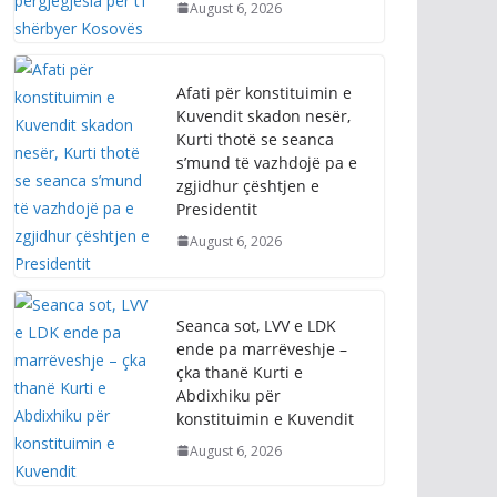
August 6, 2026
Afati për konstituimin e
Kuvendit skadon nesër,
Kurti thotë se seanca
s’mund të vazhdojë pa e
zgjidhur çështjen e
Presidentit
August 6, 2026
Seanca sot, LVV e LDK
ende pa marrëveshje –
çka thanë Kurti e
Abdixhiku për
konstituimin e Kuvendit
August 6, 2026