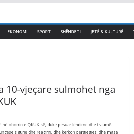
LAJMET
Seanca sot, LVV e LDK
ende pa marrëveshje –
EKONOMI
SPORT
SHËNDETI
JETË & KULTURË
çka thanë Kurti e
Abdixhiku për
konstituimin e Kuvendit
August 6, 2026
Vendi Sot
jza 10-vjeçare sulmohet nga
QKUK
ë në oborrin e QKUK-së, duke pësuar lëndime dhe traumë.
 mungesë sigurie dhe reagimi, dhe kërkon përgjegjësi dhe masa