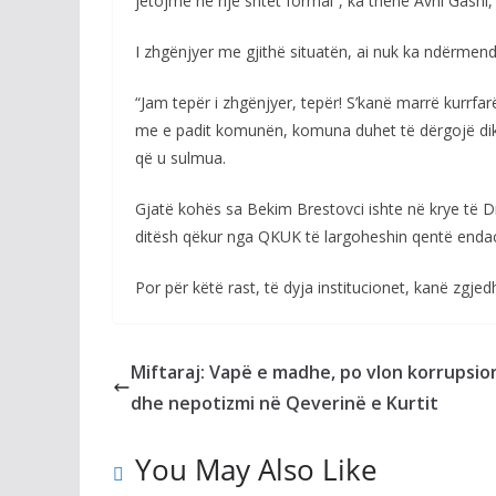
jetojmë në një shtet formal”, ka thënë Avni Gashi, 
I zhgënjyer me gjithë situatën, ai nuk ka ndërmend 
“Jam tepër i zhgënjyer, tepër! S’kanë marrë kurrfa
me e padit komunën, komuna duhet të dërgojë dikë 
që u sulmua.
Gjatë kohës sa Bekim Brestovci ishte në krye të Dr
ditësh qëkur nga QKUK të largoheshin qentë enda
Por për këtë rast, të dyja institucionet, kanë zgjed
Miftaraj: Vapë e madhe, po vlon korrupsio
dhe nepotizmi në Qeverinë e Kurtit
You May Also Like