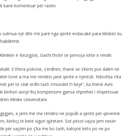
 kanë komentuar për rastin.
 u sulmua një ditë më parë nga qentë endacakë para klinikës ku
abilitimit.
linikën e Kirurgjisë, Gashi thotë se përvoja ishte e rëndë.
alit. E thirra policinë, s’erdhën, thanë se s’kemi pse dalim në
tetin tonë a ma me rëndësi janë qentë e njerëzit. Ndoshta s’ka
 për të cilat erdhi tash s’mundet t’i bëjë”, ka thënë Avni
uk kërkon asnjë lloj kompensimi gjersa shprehet i shqetësuar
rën Klinike Universitare.
gjigjen, a jemi më me rëndësi ne populli a qentë për qeverinë
, kërkoj të ketë siguri qytetare. Sot pësoi vajza jem nesër
ndë për vajzën po ç’ka me bo tash, kalojnë këto po ne po