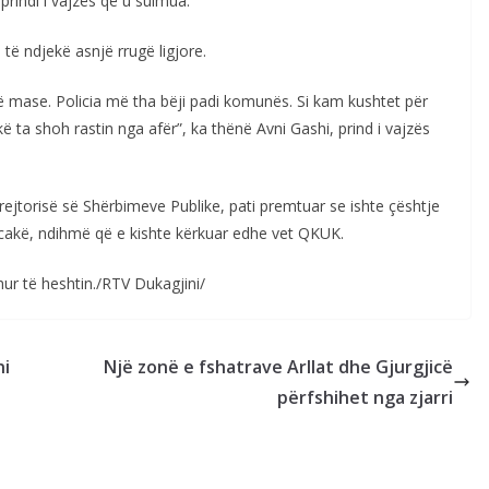
prindi i vajzës që u sulmua.
të ndjekë asnjë rrugë ligjore.
rë mase. Policia më tha bëji padi komunës. Si kam kushtet për
ta shoh rastin nga afër”, ka thënë Avni Gashi, prind i vajzës
ejtorisë së Shërbimeve Publike, pati premtuar se ishte çështje
cakë, ndihmë që e kishte kërkuar edhe vet QKUK.
hur të heshtin./RTV Dukagjini/
ni
Një zonë e fshatrave Arllat dhe Gjurgjicë
përfshihet nga zjarri