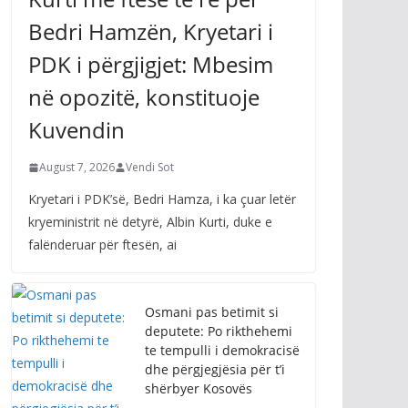
Bedri Hamzën, Kryetari i
PDK i përgjigjet: Mbesim
në opozitë, konstituoje
Kuvendin
August 7, 2026
Vendi Sot
Kryetari i PDK’së, Bedri Hamza, i ka çuar letër
kryeministrit në detyrë, Albin Kurti, duke e
falënderuar për ftesën, ai
Osmani pas betimit si
deputete: Po rikthehemi
te tempulli i demokracisë
dhe përgjegjësia për t’i
shërbyer Kosovës