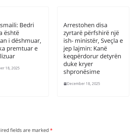
smaili: Bedri
Arrestohen disa
 është
zyrtarë përfshirë një
kan i dëshmuar,
ish- ministër, Sveçla e
 ka premtuar e
jep lajmin: Kanë
lizuar
keqpërdorur detyrën
duke kryer
er 18, 2025
shpronësime
December 18, 2025
ired fields are marked
*