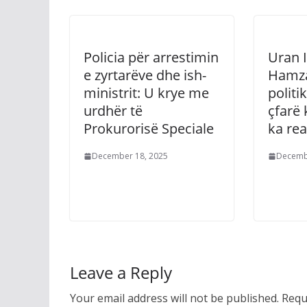
Policia për arrestimin
Uran I
e zyrtarëve dhe ish-
Hamza
ministrit: U krye me
politi
urdhër të
çfarë
Prokurorisë Speciale
ka rea
December 18, 2025
Decemb
Leave a Reply
Your email address will not be published.
Requ