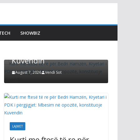
LAJMET
LAJMET
Kurti me ftesë të re për
Osmani
Bedri Hamzën, Kryetari i
depute
TECH
SHOWBIZ
PDK i përgjigjet: Mbesim
te temp
në opozitë, konstituoje
dhe për
Kuvendin
shërby
August 7, 2026
Vendi Sot
August 6, 2
LAJMET
Kurti me ftesë të re për