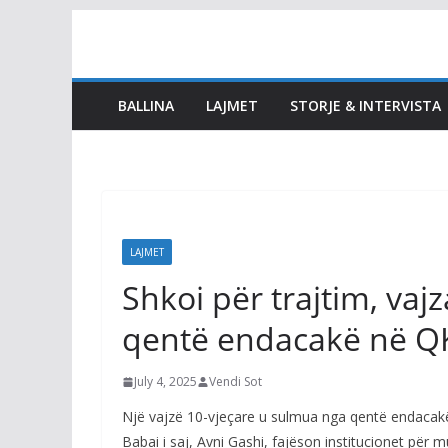
Skip
to
content
BALLINA
LAJMET
STORJE & INTERVISTA
LAJMET
Shkoi për trajtim, va
qentë endacakë në 
July 4, 2025
Vendi Sot
Një vajzë 10-vjeçare u sulmua nga qentë endacak
Babai i saj, Avni Gashi, fajëson institucionet për