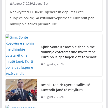
August 7, 2026
Vendi Sot
Nënkryetari i LDK-së, njëherësh deputet i këtij
subjekti politik, ka kritikuar veprimet e Kuvendit për
mbylljen e sallës plenare. Në
Gjini: Sonte Kosovën e shohin me
dhimbje qytetarët dhe miqtë tanë,
Kurti po ia qet faqen e zezë vendit
August 7, 2026
Besnik Tahiri: Dyert e sallës së
Kuvendit janë të mbyllura
August 7, 2026