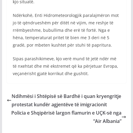
kjo situatë.
Ndërkohë, Enti Hidrometeorologjik paralajmëron mot
jo të qëndrueshëm për ditët në vijim, me reshje të
rrëmbyeshme, bubullima dhe erë të fortë. Nga e
hëna, temperaturat pritet të bien me 3 deri në 5
gradë, por mbeten kushtet për stuhi të papritura.
Sipas parashikimeve, kjo verë mund të jetë ndër më
të nxehtat dhe më ekstremet që ka përjetuar Evropa,
veçanërisht gjatë korrikut dhe gushtit.
Ndihmësi i Shtëpisë së Bardhë i quan kryengritje
protestat kundër agjentëve të imigracionit
Policia e Shqipërisë largon flamurin e UÇK-së nga
“Air Albania”