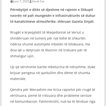
June 7, 2025
Vendi Sot
Përmbytjet e ditës së djeshme në rajonin e Shkupit
nxorën në pah mungesën e infrastrukturës së duhur
të kanalizimeve atmosferike, shkruan Gazeta Sinjali.
Rrugët e kryeqytetit të Maqedonisë së Veriut u
shndërruan në lumenj për një kohë të shkurtër,
ndërsa shumë automjete mbetën të bllokuara, me
disa që u detyruan të lëviznin në trotuare për të
shmangur ujin.
Uji që vërshonte bartte mbeturina të ndryshme, duke
krijuar pengesa në qarkullim dhe dëme të shumta
materiale.
Qendra për Menaxhim me Kriza raportoi për rrugë të
vërshuara, pemë të rrëzuara dhe probleme serioze
në komunikacion. Fatmirësisht, nuk ka të lënduar nga