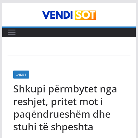
Skip
to
content
LAJMET
Shkupi përmbytet nga
reshjet, pritet mot i
paqëndrueshëm dhe
stuhi të shpeshta