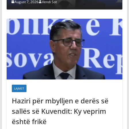
 7, 2026
Vendi Sot
August 7, 2026
LAJMET
Haziri për mbylljen e derës së
sallës së Kuvendit: Ky veprim
është frikë