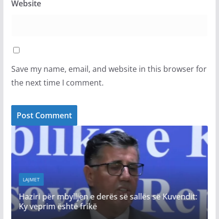
Website
Save my name, email, and website in this browser for
the next time I comment.
LAJMET
Gjini: Sonte
 për mbylljen e derës së sallës së Kuvendit:
qytetarët dh
rim është frikë
zezë vendit