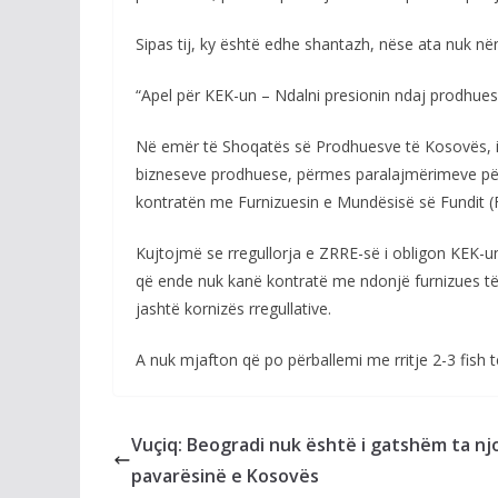
Sipas tij, ky është edhe shantazh, nëse ata nuk n
“Apel për KEK-un – Ndalni presionin ndaj prodhues
Në emër të Shoqatës së Prodhuesve të Kosovës, i 
bizneseve prodhuese, përmes paralajmërimeve për 
kontratën me Furnizuesin e Mundësisë së Fundit (
Kujtojmë se rregullorja e ZRRE-së i obligon KEK-un
që ende nuk kanë kontratë me ndonjë furnizues të 
jashtë kornizës rregullative.
A nuk mjafton që po përballemi me rritje 2-3 fish 
Vuçiq: Beogradi nuk është i gatshëm ta nj
pavarësinë e Kosovës