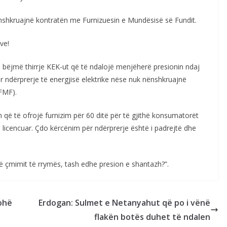
ënshkruajnë kontratën me Furnizuesin e Mundësisë së Fundit.
ve!
bëjmë thirrje KEK-ut që të ndalojë menjëherë presionin ndaj
ndërprerje të energjisë elektrike nëse nuk nënshkruajnë
FMF).
 që të ofrojë furnizim për 60 ditë për të gjithë konsumatorët
licencuar. Çdo kërcënim për ndërprerje është i padrejtë dhe
të çmimit të rrymës, tash edhe presion e shantazh?”.
ohë
Erdogan: Sulmet e Netanyahut që po i vënë
flakën botës duhet të ndalen