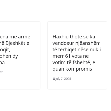
tëna me armë
Haxhiu thotë se ka
 në Bjeshkët e
vendosur njëanshëm
oqit,
të tërhiqet nëse nuk i
tohen dy
merr 61 vota në
na
votim të fshehtë, e
quan kompromis
2025
July 7, 2025