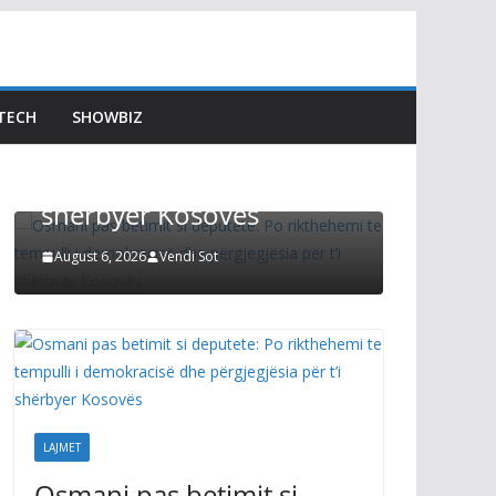
LAJMET
Afati p
Osmani pas betimit si
Kuvend
deputete: Po rikthehemi
Kurti t
TECH
SHOWBIZ
te tempulli i demokracisë
s’mund
dhe përgjegjësia për t’i
zgjidhu
shërbyer Kosovës
Preside
August 6, 2026
Vendi Sot
August 6, 2
LAJMET
Osmani pas betimit si