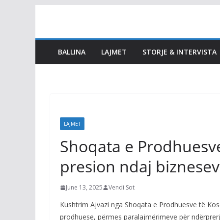
Skip
to
content
BALLINA
LAJMET
STORJE & INTERVISTA
LAJMET
Shoqata e Prodhuesve
presion ndaj biznesev
June 13, 2025
Vendi Sot
Kushtrim Ajvazi nga Shoqata e Prodhuesve të Koso
prodhuese, përmes paralajmërimeve për ndërprerj