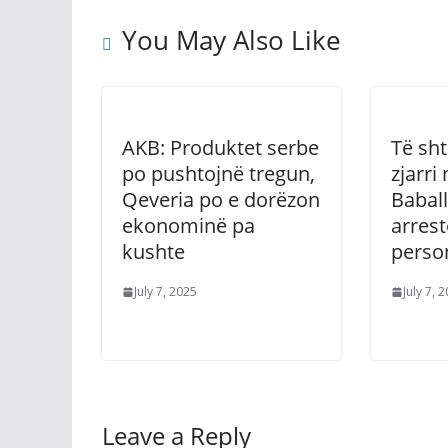
You May Also Like
AKB: Produktet serbe
Të sh
po pushtojnë tregun,
zjarri
Qeveria po e dorëzon
Baball
ekonominë pa
arres
kushte
perso
July 7, 2025
July 7, 
Leave a Reply