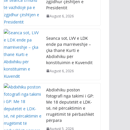
zgjidhur çështjen e
Presidentit
August 6, 2026
Seanca sot, LVV e LDK
ende pa marrëveshje –
çka thanë Kurti e
Abdixhiku për
konstituimin e Kuvendit
August 6, 2026
Abdixhiku poston
fotografi nga takimi i GP:
Me 18 deputetët e LDK-
së, në përcaktimin e
rrugëtimit të përbashkët
përpara
August 5, 2026