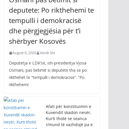
deputete: Po rikthehemi te
tempulli i demokracisë
dhe përgjegjësia për t’i
shërbyer Kosovës
August 6, 2026
Vendi Sot
Deputetja e LDK’së, ish-presidentja Vjosa
Osmani, pas betimit si deputete tha se po
rikthehet te “tempulli i demokracisë”. “Po
rikthehemi
Afati për konstituimin e
Kuvendit skadon nesër,
Kurti thotë se seanca
s’mund të vazhdojë pa e