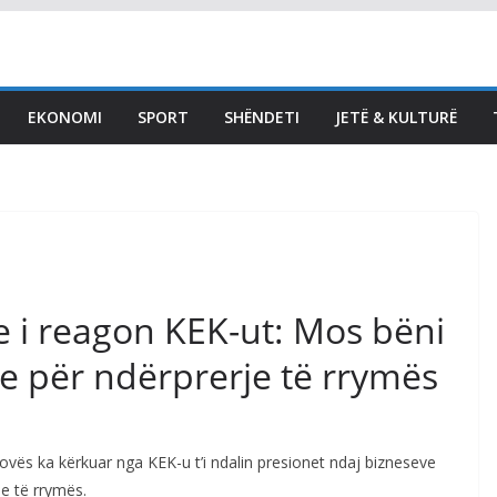
Abdixhiku poston
fotografi nga takimi i GP:
Me 18 deputetët e LDK-
EKONOMI
SPORT
SHËNDETI
JETË & KULTURË
së, në përcaktimin e
rrugëtimit të përbashkët
përpara
August 5, 2026
Vendi Sot
 i reagon KEK-ut: Mos bëni
e për ndërprerje të rrymës
vës ka kërkuar nga KEK-u t’i ndalin presionet ndaj bizneseve
e të rrymës.