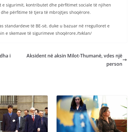
e sigurimit, kontributet dhe përfitimet sociale të njihen
dhe përfitime të tjera të mbrojtjes shoqërore.
s standardeve të BE-së, duke u bazuar në rregulloret e
min e skemave të sigurimeve shoqërore./tvklan/
dha i
Aksident në aksin Milot-Thumanë, vdes një
person