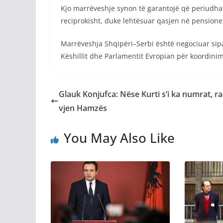
Kjo marrëveshje synon të garantojë që periudhat 
reciprokisht, duke lehtësuar qasjen në pensione 
Marrëveshja Shqipëri–Serbi është negociuar sipa
Këshillit dhe Parlamentit Evropian për koordini
Glauk Konjufca: Nëse Kurti s’i ka numrat, ra
vjen Hamzës
You May Also Like