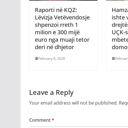
Raporti në KQZ:
Hamza
Lëvizja Vetëvendosje
ishte
shpenzoi rreth 1
drejtë
milion e 300 mijë
UÇK-s
euro nga muaji tetor
mbet
deri në dhjetor
domo
February 6, 2026
Februar
Leave a Reply
Your email address will not be published.
Requ
Comment
*