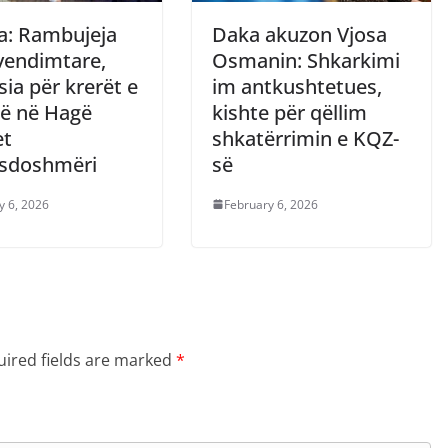
: Rambujeja
Daka akuzon Vjosa
 vendimtare,
Osmanin: Shkarkimi
sia për krerët e
im antkushtetues,
ë në Hagë
kishte për qëllim
et
shkatërrimin e KQZ-
sdoshmëri
së
y 6, 2026
February 6, 2026
ired fields are marked
*