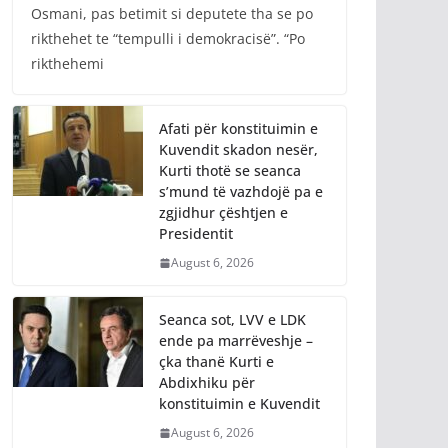
Osmani, pas betimit si deputete tha se po
rikthehet te “tempulli i demokracisë”. “Po
rikthehemi
Afati për konstituimin e
Kuvendit skadon nesër,
Kurti thotë se seanca
s’mund të vazhdojë pa e
zgjidhur çështjen e
Presidentit
August 6, 2026
Seanca sot, LVV e LDK
ende pa marrëveshje –
çka thanë Kurti e
Abdixhiku për
konstituimin e Kuvendit
August 6, 2026