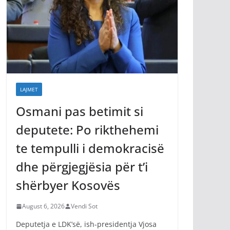
LAJMET
Osmani pas betimit si
deputete: Po rikthehemi
te tempulli i demokracisë
dhe përgjegjësia për t’i
shërbyer Kosovës
August 6, 2026
Vendi Sot
Deputetja e LDK’së, ish-presidentja Vjosa