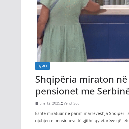
LAJMET
Shqipëria miraton në
pensionet me Serbin
June 12, 2025
Vendi Sot
Është miratuar në parim marrëveshja Shqipëri–S
njohjen e pensioneve të gjithë qytetarëve që jet