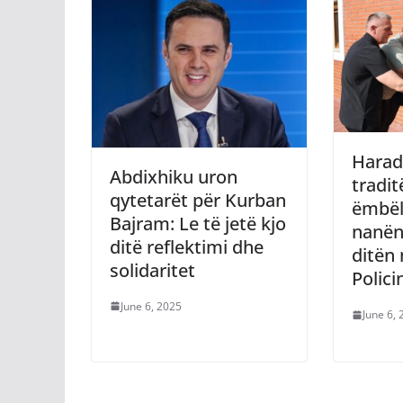
Harad
Abdixhiku uron
tradit
qytetarët për Kurban
ëmbël
Bajram: Le të jetë kjo
nanën
ditë reflektimi dhe
ditën
solidaritet
Polici
June 6, 2025
June 6,