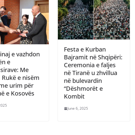
Festa e Kurban
inaj e vazhdon
Bajramit në Shqipëri:
ën e
Ceremonia e faljes
sirave: Me
në Tiranë u zhvillua
 Rukë e nisëm
në bulevardin
 me urim për
“Dëshmorët e
në e Kosovës
Kombit
 2025
June 6, 2025