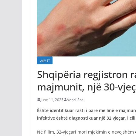
LAJMET
Shqipëria regjistron r
majmunit, një 30-vjeç
June 11, 2025
Vendi Sot
Është identifikuar rasti i parë me linë e majmu
infektive është diagnostikuar një 32 vjeçar, i ci
Në fillim, 32-vjeçari mori mjekimin e nevojshëm 