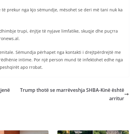
ë të prekur nga kjo sëmundje, mësohet se deri më tani nuk ka
imbje trupi, ënjtje të nyjave limfatike, skuqje dhe puçrra
ronews.al.
jenitale. Sëmundja përhapet nga kontakti i drejtpërdrejtë me
rrëdhënie intime. Por një person mund të infektohet edhe nga
 peshqirët apo rrobat.
 jenë
Trump thotë se marrëveshja SHBA-Kinë është
arritur