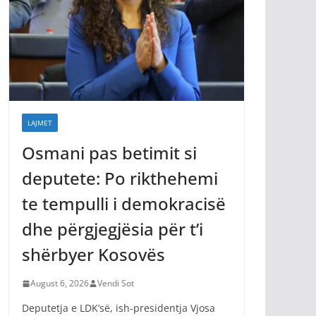
LAJMET
Osmani pas betimit si
deputete: Po rikthehemi
te tempulli i demokracisë
dhe përgjegjësia për t’i
shërbyer Kosovës
August 6, 2026
Vendi Sot
Deputetja e LDK’së, ish-presidentja Vjosa