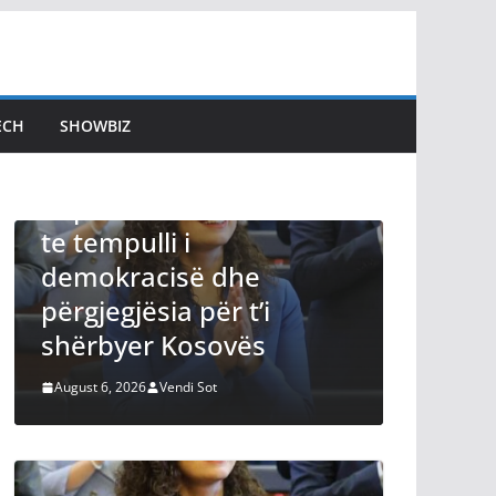
ECH
SHOWBIZ
LAJMET
betimit si
Afati për konstituimin
o rikthehemi
Kuvendit skadon nesë
i
Kurti thotë se seanca
ë dhe
s’mund të vazhdojë p
 për t’i
zgjidhur çështjen e
osovës
Presidentit
i Sot
August 6, 2026
Vendi Sot