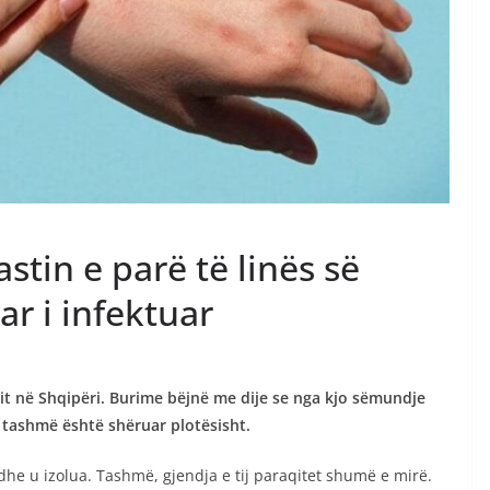
astin e parë të linës së
ar i infektuar
nit në Shqipëri. Burime bëjnë me dije se nga kjo sëmundje
li tashmë është shëruar plotësisht.
dhe u izolua. Tashmë, gjendja e tij paraqitet shumë e mirë.