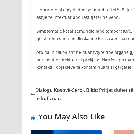
Lidhur me pikëpyetjet nëse mund të ketë të tjer
asnjë të infektuar apo rast tjetër në vend.
Simptomat e kësaj sëmundje janë temperaturë, dh
që shndërrohen në flluska me kore, raporton eu
Ato dalin zakonisht në duar fytyrë dhe organe g
personat e infektuar si prekje e lëkurës apo ma
kontakti i objekteve të kontaminuara si çarçafët,
Dialogu Kosovë-Serbi, Bildt: Pritjet duhet të
të kufizuara
You May Also Like