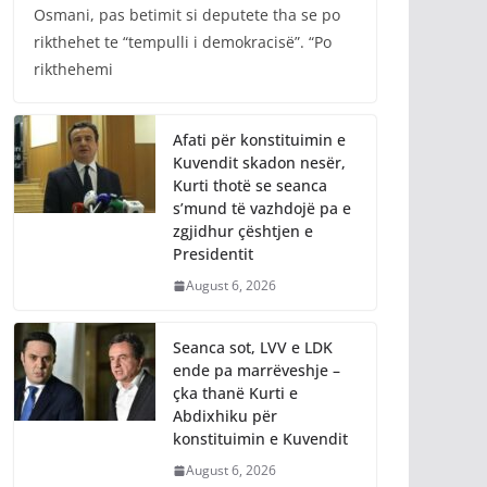
Osmani, pas betimit si deputete tha se po
rikthehet te “tempulli i demokracisë”. “Po
rikthehemi
Afati për konstituimin e
Kuvendit skadon nesër,
Kurti thotë se seanca
s’mund të vazhdojë pa e
zgjidhur çështjen e
Presidentit
August 6, 2026
Seanca sot, LVV e LDK
ende pa marrëveshje –
çka thanë Kurti e
Abdixhiku për
konstituimin e Kuvendit
August 6, 2026