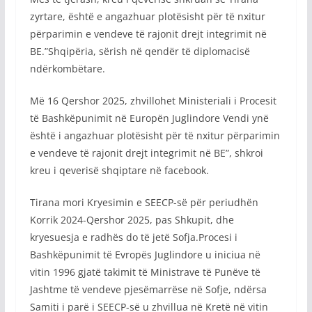
zyrtare, është e angazhuar plotësisht për të nxitur
përparimin e vendeve të rajonit drejt integrimit në
BE.”Shqipëria, sërish në qendër të diplomacisë
ndërkombëtare.
Më 16 Qershor 2025, zhvillohet Ministeriali i Procesit
të Bashkëpunimit në Europën Juglindore Vendi ynë
është i angazhuar plotësisht për të nxitur përparimin
e vendeve të rajonit drejt integrimit në BE”, shkroi
kreu i qeverisë shqiptare në facebook.
Tirana mori Kryesimin e SEECP-së për periudhën
Korrik 2024-Qershor 2025, pas Shkupit, dhe
kryesuesja e radhës do të jetë Sofja.Procesi i
Bashkëpunimit të Evropës Juglindore u iniciua në
vitin 1996 gjatë takimit të Ministrave të Punëve të
Jashtme të vendeve pjesëmarrëse në Sofje, ndërsa
Samiti i parë i SEECP-së u zhvillua në Kretë në vitin