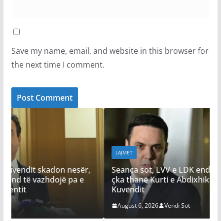
Save my name, email, and website in this browser for
the next time I comment.
LAJMET
ër,
Seanca sot, LVV e LDK ende pa marrëveshje –
e
çka thanë Kurti e Abdixhiku për konstituimin e
Kuvendit
August 6, 2026
Vendi Sot