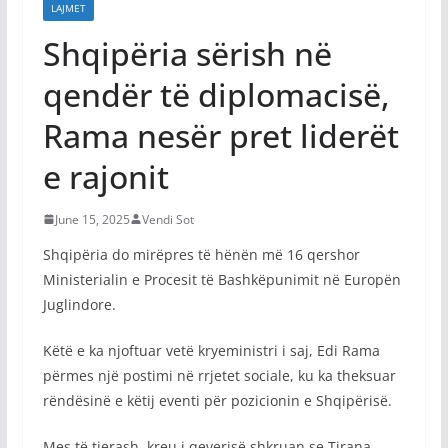
LAJMET
Shqipëria sërish në
qendër të diplomacisë,
Rama nesër pret liderët
e rajonit
June 15, 2025
Vendi Sot
Shqipëria do mirëpres të hënën më 16 qershor
Ministerialin e Procesit të Bashkëpunimit në Europën
Juglindore.
Këtë e ka njoftuar vetë kryeministri i saj, Edi Rama
përmes një postimi në rrjetet sociale, ku ka theksuar
rëndësinë e këtij eventi për pozicionin e Shqipërisë.
Mes të tjerash, kreu i qeverisë shkruan se Tirana