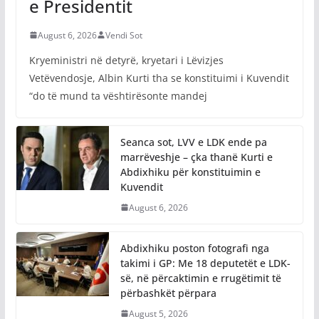
e Presidentit
August 6, 2026
Vendi Sot
Kryeministri në detyrë, kryetari i Lëvizjes
Vetëvendosje, Albin Kurti tha se konstituimi i Kuvendit
“do të mund ta vështirësonte mandej
Seanca sot, LVV e LDK ende pa
marrëveshje – çka thanë Kurti e
Abdixhiku për konstituimin e
Kuvendit
August 6, 2026
Abdixhiku poston fotografi nga
takimi i GP: Me 18 deputetët e LDK-
së, në përcaktimin e rrugëtimit të
përbashkët përpara
August 5, 2026