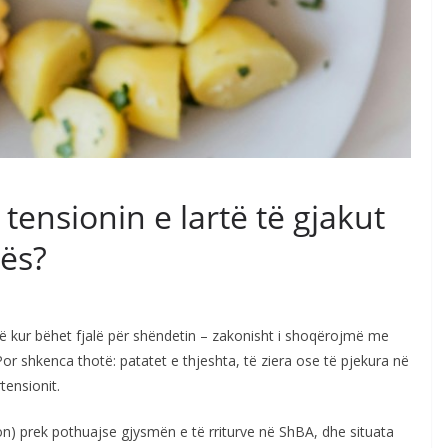
 tensionin e lartë të gjakut
ës?
 kur bëhet fjalë për shëndetin – zakonisht i shoqërojmë me
or shkenca thotë: patatet e thjeshta, të ziera ose të pjekura në
tensionit.
sion) prek pothuajse gjysmën e të rriturve në ShBA, dhe situata