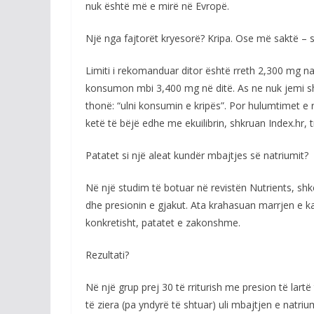
nuk është më e mirë në Evropë.
Një nga fajtorët kryesorë? Kripa. Ose më saktë – 
Limiti i rekomanduar ditor është rreth 2,300 mg nat
konsumon mbi 3,400 mg në ditë. As ne nuk jemi s
thonë: “ulni konsumin e kripës”. Por hulumtimet e
ketë të bëjë edhe me ekuilibrin, shkruan Index.hr,
Patatet si një aleat kundër mbajtjes së natriumit?
Në një studim të botuar në revistën Nutrients, shk
dhe presionin e gjakut. Ata krahasuan marrjen e 
konkretisht, patatet e zakonshme.
Rezultati?
Në një grup prej 30 të rriturish me presion të lartë
të ziera (pa yndyrë të shtuar) uli mbajtjen e natri