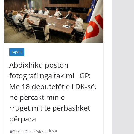
LAJMET
Abdixhiku poston
fotografi nga takimi i GP:
Me 18 deputetët e LDK-së,
në përcaktimin e
rrugëtimit të përbashkët
përpara
August 5, 2026
Vendi Sot