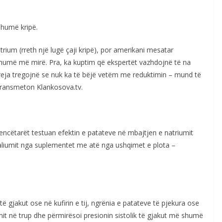
shumë kripë.
rium (rreth një lugë çaji kripë), por amerikani mesatar
humë më mirë. Pra, ka kuptim që ekspertët vazhdojnë të na
 reja tregojnë se nuk ka të bëjë vetëm me reduktimin – mund të
 transmeton Klankosova.tv.
encëtarët testuan efektin e patateve në mbajtjen e natriumit
kaliumit nga suplementet me atë nga ushqimet e plota –
 të gjakut ose në kufirin e tij, ngrënia e patateve të pjekura ose
umit në trup dhe përmirësoi presionin sistolik të gjakut më shumë