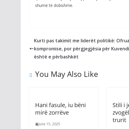
shumë të dobishme.
Kurti pas takimit me liderët politikë: Ofr
kompromise, por përgjegjësia për Kuvend
është e përbashkët
You May Also Like
Hani fasule, iu bëni
Stili 
mirë zorrëve
zvogël
trurit
June 15, 2025