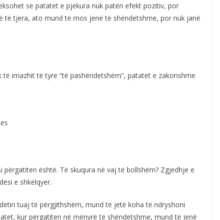
eksohet se patatet e pjekura nuk patën efekt pozitiv, por
alë të tjera, ato mund të mos jenë të shëndetshme, por nuk janë
k të imazhit të tyre “të pashëndetshëm”, patatet e zakonshme
jes
i përgatiten është. Të skuqura në vaj të bollshëm? Zgjedhje e
dësi e shkëlqyer.
etin tuaj të përgjithshëm, mund të jetë koha të ndryshoni
atatet, kur përgatiten në mënyrë të shëndetshme, mund të jenë