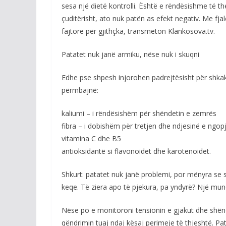
sesa një dietë kontrolli. Është e rëndësishme të th
çuditërisht, ato nuk patën as efekt negativ. Me fj
fajtore për gjithçka, transmeton Klankosova.tv.
Patatet nuk janë armiku, nëse nuk i skuqni
Edhe pse shpesh injorohen padrejtësisht për shka
përmbajnë:
kaliumi – i rëndësishëm për shëndetin e zemrës
fibra – i dobishëm për tretjen dhe ndjesinë e ngop
vitamina C dhe B5
antioksidantë si flavonoidet dhe karotenoidet.
Shkurt: patatet nuk janë problemi, por mënyra se s
keqe. Të ziera apo të pjekura, pa yndyrë? Një mun
Nëse po e monitoroni tensionin e gjakut dhe shënd
qëndrimin tuaj ndaj kësaj perimeje të thjeshtë. P