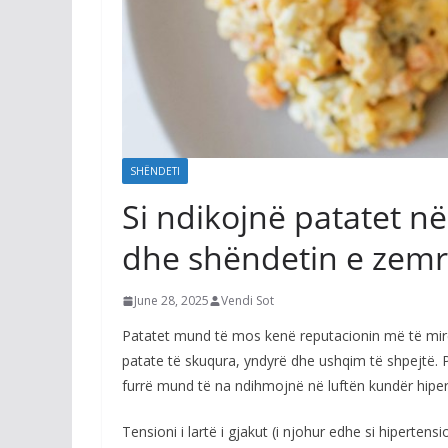
SHËNDETI
Si ndikojnë patatet në
dhe shëndetin e zemr
June 28, 2025
Vendi Sot
Patatet mund të mos kenë reputacionin më të mirë
patate të skuqura, yndyrë dhe ushqim të shpejtë. P
furrë mund të na ndihmojnë në luftën kundër hiper
Tensioni i lartë i gjakut (i njohur edhe si hiperten