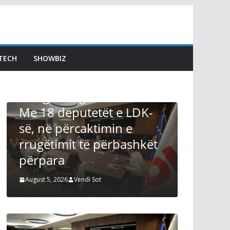
TECH
SHOWBIZ
on
imi i GP:
LAJMET
 e LDK-
Kurti del nga takimi me
in e
Abdixhikun: Nuk kemi
ërbashkët
lajme, përderisa s’kemi
marrëveshje
August 5, 2026
Vendi Sot