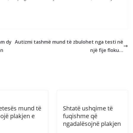
uam dy
Autizmi tashmë mund të zbulohet nga testi në
in
një fije floku…
i jetesës mund të
Shtatë ushqime të
ojë plakjen e
fuqishme që
ngadalësojnë plakjen