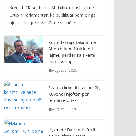
Kreu i LDK-së, Lumir Abdixhiku, bashkë me
Grupin Parlamentar, ka publikuar pamje nga
një takim i përbashkët në selinë e
Kurti del nga takimi me
Abdixhikun: Nuk kemi
lajme, përderisa s’kemi
marrëveshje
August 5, 2026
Seanca konstituive nesër,
Kuvendi njofton për
rendin e ditës
August 5, 2026
Hykmete Bajrami: Kurti