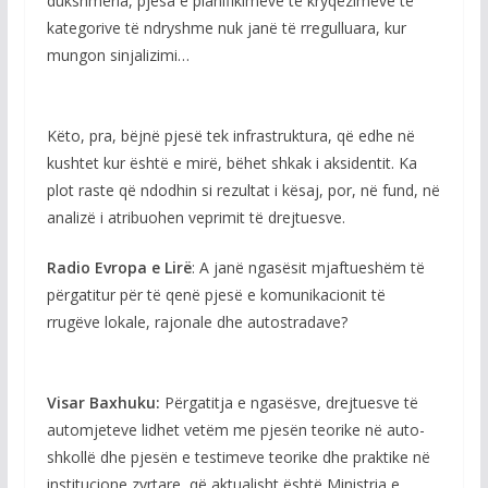
dukshmëria, pjesa e planifikimeve të kryqëzimeve të
kategorive të ndryshme nuk janë të rregulluara, kur
mungon sinjalizimi…
Këto, pra, bëjnë pjesë tek infrastruktura, që edhe në
kushtet kur është e mirë, bëhet shkak i aksidentit. Ka
plot raste që ndodhin si rezultat i kësaj, por, në fund, në
analizë i atribuohen veprimit të drejtuesve.
Radio Evropa e Lirë
: A janë ngasësit mjaftueshëm të
përgatitur për të qenë pjesë e komunikacionit të
rrugëve lokale, rajonale dhe autostradave?
Visar Baxhuku:
Përgatitja e ngasësve, drejtuesve të
automjeteve lidhet vetëm me pjesën teorike në auto-
shkollë dhe pjesën e testimeve teorike dhe praktike në
institucione zyrtare, që aktualisht është Ministria e