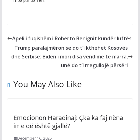
mbajtur barrën.
Apeli i fuqishëm i Roberto Benignit kundër luftës
Trump paralajmëron se do t’i kthehet Kosovës
dhe Serbisë: Biden i mori disa vendime të marra,
unë do t’i rregullojë përsëri
You May Also Like
Emocionon Haradinaj: Çka ka faj nëna
ime që është gjallë?
December 16, 2025