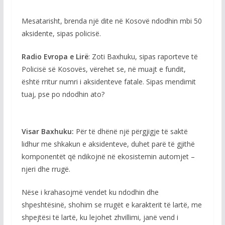
Mesatarisht, brenda një dite në Kosovë ndodhin mbi 50
aksidente, sipas policisë.
Radio Evropa e Lirë
: Zoti Baxhuku, sipas raporteve të
Policisë së Kosovës, vërehet se, në muajt e fundit,
është rritur numri i aksidenteve fatale. Sipas mendimit
tuaj, pse po ndodhin ato?
Visar Baxhuku:
Për të dhënë një përgjigje të saktë
lidhur me shkakun e aksidenteve, duhet parë të gjithë
komponentët që ndikojnë në ekosistemin automjet –
njeri dhe rrugë.
Nëse i krahasojmë vendet ku ndodhin dhe
shpeshtësinë, shohim se rrugët e karakterit të lartë, me
shpejtësi të lartë, ku lejohet zhvillimi, janë vend i