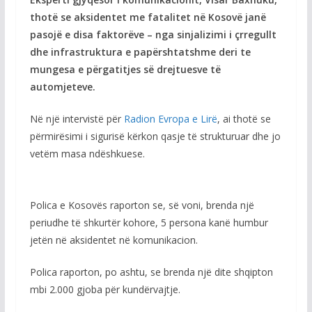
thotë se aksidentet me fatalitet në Kosovë janë
pasojë e disa faktorëve – nga sinjalizimi i çrregullt
dhe infrastruktura e papërshtatshme deri te
mungesa e përgatitjes së drejtuesve të
automjeteve.
Në një intervistë për
Radion Evropa e Lirë
, ai thotë se
përmirësimi i sigurisë kërkon qasje të strukturuar dhe jo
vetëm masa ndëshkuese.
Polica e Kosovës raporton se, së voni, brenda një
periudhe të shkurtër kohore, 5 persona kanë humbur
jetën në aksidentet në komunikacion.
Polica raporton, po ashtu, se brenda një dite shqipton
mbi 2.000 gjoba për kundërvajtje.