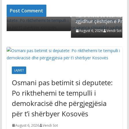
hehemi te
ër t’i
Afati për konstituimin e Kuvendit skadon nesër
Kurti thotë se seanca s’mund të vazhdojë pa e
zgjidhur çështjen e Presidentit
August 6, 2026
Vendi Sot
LAJMET
Osmani pas betimit si deputete:
Po rikthehemi te tempulli i
demokracisë dhe përgjegjësia
për t’i shërbyer Kosovës
August 6, 2026
Vendi Sot