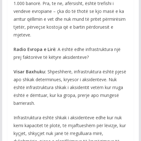
1.000 banorë. Pra, te ne, afërsisht, është trefishi i
vendeve evropiane – çka do të thotë se kjo masë e ka
arritur qëllimin e vet dhe nuk mund të pritet përmirësim
tjetër, përveçse kostoja që e bartin përdoruesit e
mjeteve.
Radio Evropa e Lirë
: A është edhe infrastruktura një
prej faktorëve të këtyre aksidenteve?
Visar Baxhuku:
Shpeshherë, infrastruktura është pjesë
apo shkak determinues, kryesor i aksidenteve. Nuk
është infrastruktura shkak i aksidentit vetëm kur rruga
është e dëmtuar, kur ka gropa, prerje apo mungesë
barrierash.
Infrastruktura është shkak i aksidenteve edhe kur nuk
kemi kapacitet të plotë, të mjaftueshëm për lëvizje, kur
kyçjet, shkyçjet nuk janë të rregulluara mirë,