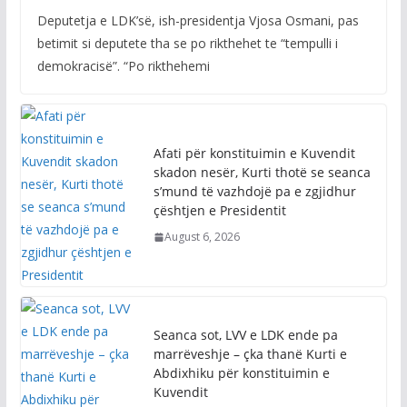
Deputetja e LDK’së, ish-presidentja Vjosa Osmani, pas
betimit si deputete tha se po rikthehet te “tempulli i
demokracisë”. “Po rikthehemi
Afati për konstituimin e Kuvendit
skadon nesër, Kurti thotë se seanca
s’mund të vazhdojë pa e zgjidhur
çështjen e Presidentit
August 6, 2026
Seanca sot, LVV e LDK ende pa
marrëveshje – çka thanë Kurti e
Abdixhiku për konstituimin e
Kuvendit