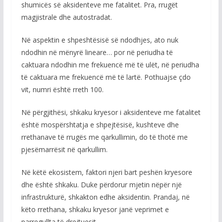
shumicës së aksidenteve me fatalitet. Pra, rrugët
magjistrale dhe autostradat.
Në aspektin e shpeshtësisë së ndodhjes, ato nuk
ndodhin në mënyrë lineare… por në periudha të
caktuara ndodhin me frekuencë më të ulët, në periudha
të caktuara me frekuencë më të lartë. Pothuajse çdo
vit, numri është rreth 100.
Në përgjithësi, shkaku kryesor i aksidenteve me fatalitet
është mospërshtatja e shpejtësisë, kushteve dhe
rrethanave të rrugës me qarkullimin, do të thotë me
pjesëmarrësit në qarkullim.
Në këtë ekosistem, faktori njeri bart peshën kryesore
dhe është shkaku. Duke përdorur mjetin nëpër një
infrastrukturë, shkakton edhe aksidentin. Prandaj, në
këto rrethana, shkaku kryesor janë veprimet e
parregullta të drejtuesit.