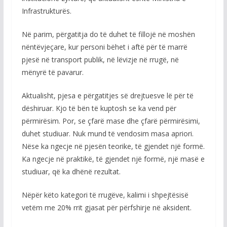
Infrastrukturës.
Në parim, përgatitja do të duhet të fillojë në moshën
nëntëvjeçare, kur personi bëhet i aftë për të marrë
pjesë në transport publik, në lëvizje në rrugë, në
mënyrë të pavarur.
Aktualisht, pjesa e përgatitjes së drejtuesve lë për të
dëshiruar. Kjo të bën të kuptosh se ka vend për
përmirësim. Por, se çfarë mase dhe çfarë përmirësimi,
duhet studiuar. Nuk mund të vendosim masa apriori.
Nëse ka ngecje në pjesën teorike, të gjendet një formë.
Ka ngecje në praktikë, të gjendet një formë, një masë e
studiuar, që ka dhënë rezultat.
Nëpër këto kategori të rrugëve, kalimi i shpejtësisë
vetëm me 20% rrit gjasat për përfshirje në aksident.