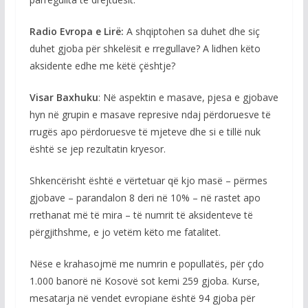
Radio Evropa e Lirë:
A shqiptohen sa duhet dhe siç
duhet gjoba për shkelësit e rregullave? A lidhen këto
aksidente edhe me këtë çështje?
Visar Baxhuku
: Në aspektin e masave, pjesa e gjobave
hyn në grupin e masave represive ndaj përdoruesve të
rrugës apo përdoruesve të mjeteve dhe si e tillë nuk
është se jep rezultatin kryesor.
Shkencërisht është e vërtetuar që kjo masë – përmes
gjobave – parandalon 8 deri në 10% – në rastet apo
rrethanat më të mira – të numrit të aksidenteve të
përgjithshme, e jo vetëm këto me fatalitet.
Nëse e krahasojmë me numrin e popullatës, për çdo
1.000 banorë në Kosovë sot kemi 259 gjoba. Kurse,
mesatarja në vendet evropiane është 94 gjoba për