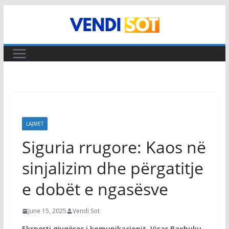
Skip
to
content
LAJMET
Siguria rrugore: Kaos në
sinjalizim dhe përgatitje
e dobët e ngasësve
June 15, 2025
Vendi Sot
Eksperti gjyqësor i komunikacionit, Visar Baxhuku,