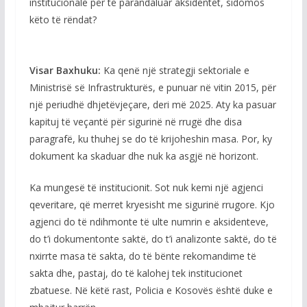
institucionale për të parandaluar aksidentet, sidomos
këto të rëndat?
Visar Baxhuku:
Ka qenë një strategji sektoriale e
Ministrisë së Infrastrukturës, e punuar në vitin 2015, për
një periudhë dhjetëvjeçare, deri më 2025. Aty ka pasuar
kapituj të veçantë për sigurinë në rrugë dhe disa
paragrafë, ku thuhej se do të krijoheshin masa. Por, ky
dokument ka skaduar dhe nuk ka asgjë në horizont.
Ka mungesë të institucionit. Sot nuk kemi një agjenci
qeveritare, që merret kryesisht me sigurinë rrugore. Kjo
agjenci do të ndihmonte të ulte numrin e aksidenteve,
do t’i dokumentonte saktë, do t’i analizonte saktë, do të
nxirrte masa të sakta, do të bënte rekomandime të
sakta dhe, pastaj, do të kalohej tek institucionet
zbatuese. Në këtë rast, Policia e Kosovës është duke e