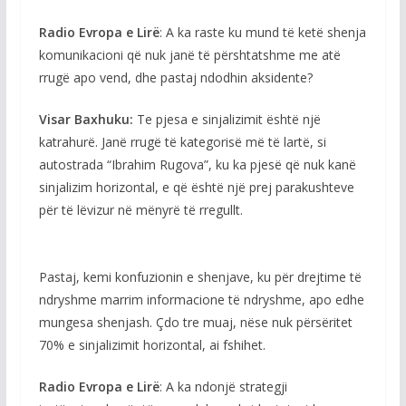
Radio Evropa e Lirë
: A ka raste ku mund të ketë shenja
komunikacioni që nuk janë të përshtatshme me atë
rrugë apo vend, dhe pastaj ndodhin aksidente?
Visar Baxhuku:
Te pjesa e sinjalizimit është një
katrahurë. Janë rrugë të kategorisë më të lartë, si
autostrada “Ibrahim Rugova”, ku ka pjesë që nuk kanë
sinjalizim horizontal, e që është një prej parakushteve
për të lëvizur në mënyrë të rregullt.
Pastaj, kemi konfuzionin e shenjave, ku për drejtime të
ndryshme marrim informacione të ndryshme, apo edhe
mungesa shenjash. Çdo tre muaj, nëse nuk përsëritet
70% e sinjalizimit horizontal, ai fshihet.
Radio Evropa e Lirë
: A ka ndonjë strategji