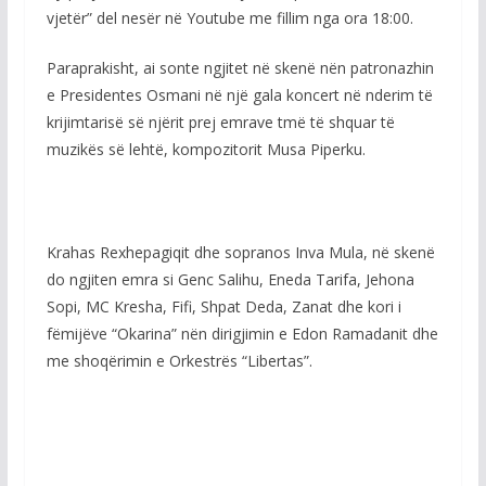
vjetër” del nesër në Youtube me fillim nga ora 18:00.
Paraprakisht, ai sonte ngjitet në skenë nën patronazhin
e Presidentes Osmani në një gala koncert në nderim të
krijimtarisë së njërit prej emrave tmë të shquar të
muzikës së lehtë, kompozitorit Musa Piperku.
Krahas Rexhepagiqit dhe sopranos Inva Mula, në skenë
do ngjiten emra si Genc Salihu, Eneda Tarifa, Jehona
Sopi, MC Kresha, Fifi, Shpat Deda, Zanat dhe kori i
fëmijëve “Okarina” nën dirigjimin e Edon Ramadanit dhe
me shoqërimin e Orkestrës “Libertas”.