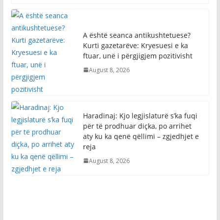
A është seanca antikushtetuese?
Kurti gazetarëve: Kryesuesi e ka
ftuar, unë i përgjigjem pozitivisht
August 8, 2026
Haradinaj: Kjo legjislaturë s’ka fuqi
për të prodhuar diçka, po arrihet
aty ku ka qenë qëllimi – zgjedhjet e
reja
August 8, 2026