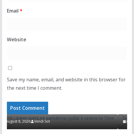
Email
*
Website
Save my name, email, and website in this browser for
the next time I comment.
LAJMET
tallona njollat e
Dimal Basha refuzon të përgjigje
shkelet Kushtetuta
August 8, 2026
Vendi Sot