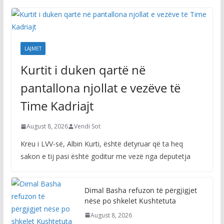
LAJMET
Kurtit i duken qartë në
pantallona njollat e vezëve të
Time Kadriajt
August 8, 2026
Vendi Sot
Kreu i LVV-së, Albin Kurti, është detyruar që ta heq
sakon e tij pasi është goditur me vezë nga deputetja
Dimal Basha refuzon të përgjigjet
nëse po shkelet Kushtetuta
August 8, 2026