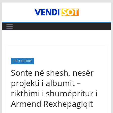
Skip
to
content
JETË & KULTURË
Sonte në shesh, nesër
projekti i albumit –
rikthimi i shumëpritur i
Armend Rexhepagiqit