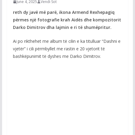
June 4, 2025
Vendi Sot
reth dy javë më parë, ikona Armend Rexhepagiq
përmes një fotografie krah Aidës dhe kompozitorit
Darko Dimitrov dha lajmin e ri të shumëpritur.
Ai po rikthehet me album të cilin e ka titulluar “Dashni e
vjetër” i cili përmbyllet me rastin e 20 vjetorit të
bashkëpunimit të dyshes me Darko Dimitrov.