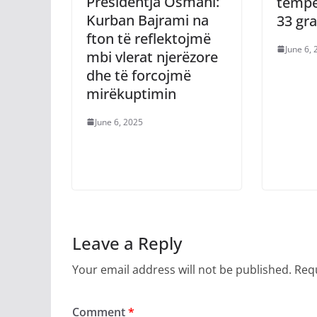
Presidentja Osmani:
tempe
Kurban Bajrami na
33 gr
fton të reflektojmë
June 6,
mbi vlerat njerëzore
dhe të forcojmë
mirëkuptimin
June 6, 2025
Leave a Reply
Your email address will not be published.
Requ
Comment
*