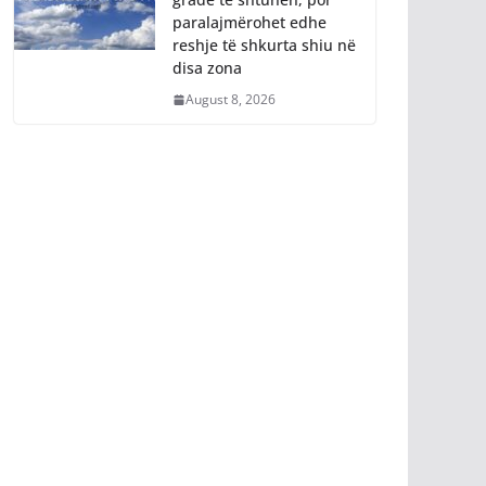
gradë të shtunën, por
paralajmërohet edhe
reshje të shkurta shiu në
disa zona
August 8, 2026