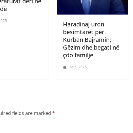
raturat deri në
adë
 2025
Haradinaj uron
besimtarët për
Kurban Bajramin:
Gëzim dhe begati në
çdo familje
June 5, 2025
ired fields are marked
*