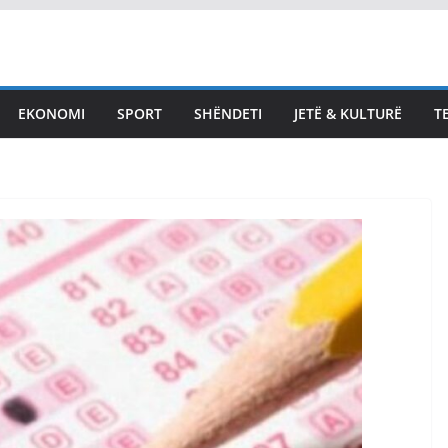
EKONOMI
SPORT
SHËNDETI
JETË & KULTURË
T
LAJMET
urat deri në 34
Shkelja e afatit për
 shtunën, por
konstituim të Kuve
ërohet edhe
Bedri Hamza nuk e
 shkurta shiu në
përjashton mundë
a
për protesta
Vendi Sot
August 8, 2026
Vendi Sot