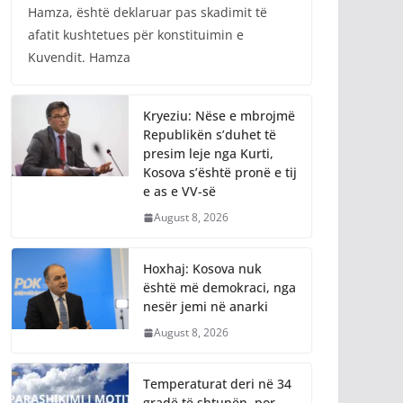
Kreu i Partisë Demokratike të Kosovës, Bedri
Hamza, është deklaruar pas skadimit të
afatit kushtetues për konstituimin e
Kuvendit. Hamza
Kryeziu: Nëse e mbrojmë
Republikën s’duhet të
presim leje nga Kurti,
Kosova s’është pronë e tij
e as e VV-së
August 8, 2026
Hoxhaj: Kosova nuk
është më demokraci, nga
nesër jemi në anarki
August 8, 2026
Temperaturat deri në 34