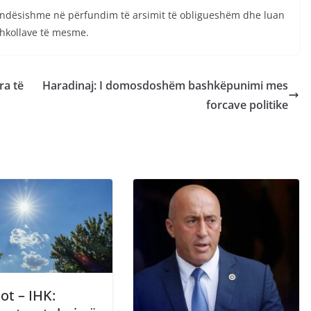
rëndësishme në përfundim të arsimit të obligueshëm dhe luan
shkollave të mesme.
ra të
Haradinaj: I domosdoshëm bashkëpunimi mes
forcave politike
ot – IHK: