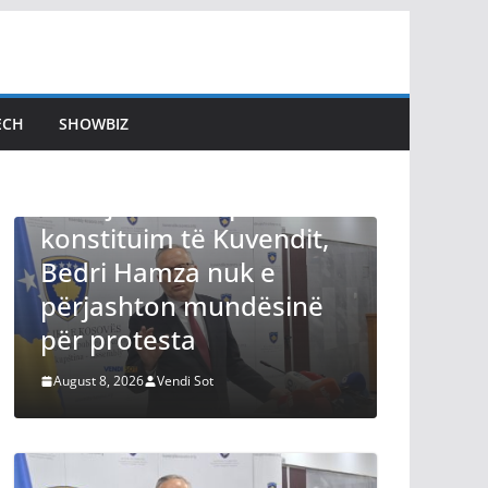
ECH
SHOWBIZ
LAJMET
Kryeziu: Nëse e mbrojmë
ndit,
Republikën s’duhet të
presim leje nga Kurti,
sinë
Kosova s’është pronë e
tij e as e VV-së
August 8, 2026
Vendi Sot