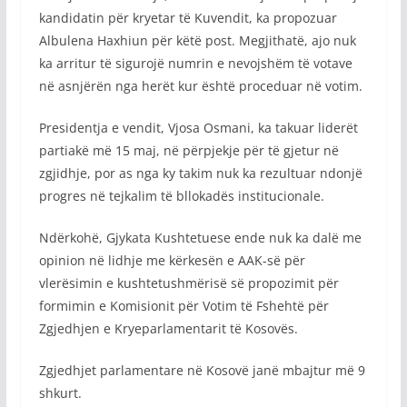
kandidatin për kryetar të Kuvendit, ka propozuar
Albulena Haxhiun për këtë post. Megjithatë, ajo nuk
ka arritur të sigurojë numrin e nevojshëm të votave
në asnjërën nga herët kur është proceduar në votim.
Presidentja e vendit, Vjosa Osmani, ka takuar liderët
partiakë më 15 maj, në përpjekje për të gjetur në
zgjidhje, por as nga ky takim nuk ka rezultuar ndonjë
progres në tejkalim të bllokadës institucionale.
Ndërkohë, Gjykata Kushtetuese ende nuk ka dalë me
opinion në lidhje me kërkesën e AAK-së për
vlerësimin e kushtetushmërisë së propozimit për
formimin e Komisionit për Votim të Fshehtë për
Zgjedhjen e Kryeparlamentarit të Kosovës.
Zgjedhjet parlamentare në Kosovë janë mbajtur më 9
shkurt.