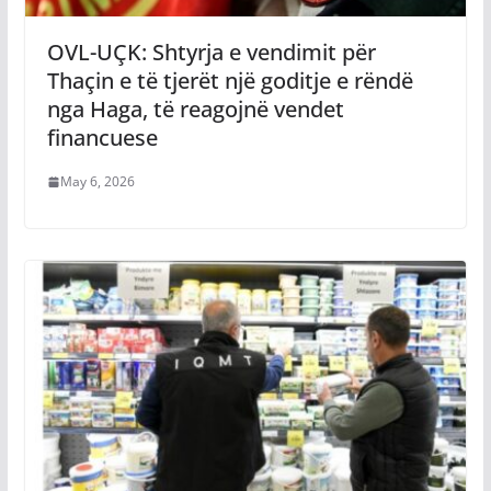
OVL-UÇK: Shtyrja e vendimit për
Thaçin e të tjerët një goditje e rëndë
nga Haga, të reagojnë vendet
financuese
May 6, 2026