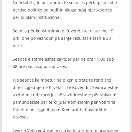
Ndërkohë çdo përfundim të seancës përfaqësuesit e
partive politike po hedhin akuza ndaj njëra-tjetrës
për bllokim institucional.
Seanca për konstituimin e Kuvendit ka nisur më 15
prill dhe po vazhdon pa asnjë rezultat e tash e 30
herë.
Seanca e sotme është caktuar për në ora 11:00 apo
48 orë pas asaj paraprakes.
Kjo seancë ka mbetur në pikën e tretë të rendit të
ditës, zgjedhjen e Kryetarit të Kuvendit. Seanca është
vazhdim i ndërprerjes së vazhdueshme për shkak të
pamundësisë për të krijuar Komisionin për Votim të
Fshehtë për zgjedhjen e Kryetarit të Kuvendit të
Kosovës.
Lëvizja Vetëvendosje, e cila ka të drejtën të propozojë