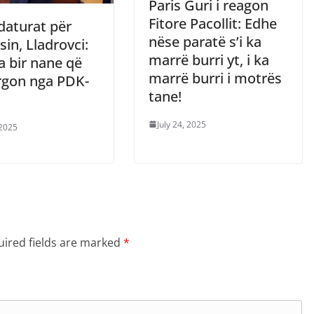
Paris Guri i reagon
Fitore Pacollit: Edhe
daturat për
nëse paratë s’i ka
in, Lladrovci:
marrë burri yt, i ka
a bir nane që
marrë burri i motrës
rgon nga PDK-
tane!
July 24, 2025
 2025
ired fields are marked
*