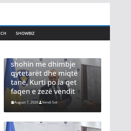
ECH
SHOWBIZ
ovën e
bje
LAJMET
iqtë
Besnik Tahiri: Dyert e
 qet
sallës së Kuvendit janë
dit
të mbyllura
August 7, 2026
Vendi Sot