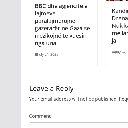
BBC dhe agjencitë e
Kandi
lajmeve
Drenas
paralajmërojnë
Nuk k
gazetarët në Gaza se
më la
rrezikojnë të vdesin
ja
nga uria
July 24,
July 24, 2025
Leave a Reply
Your email address will not be published.
Requ
Comment
*