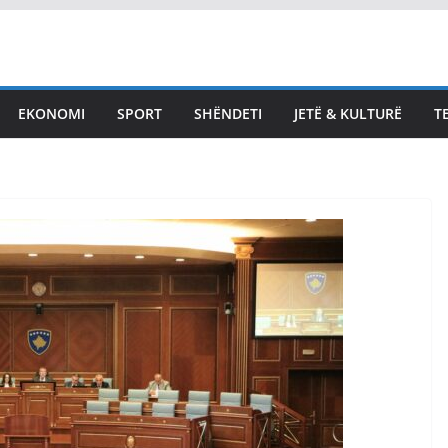
EKONOMI
SPORT
SHËNDETI
JETË & KULTURË
T
 Deputetët t’i
LAJMET
ohen Supremes për
Gjini: Sonte Kos
 e Haxhiun jo
shohin me dhim
tueses,
qytetarët dhe m
oria të hapë
tanë, Kurti po ia
urë për krim
faqen e zezë ven
 Republikës
August 7, 2026
Vendi Sot
2026
Vendi Sot