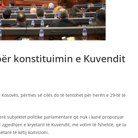
 për konstituimin e Kuvendit
 Kosovës, përmes së cilës do të tentohet për herën e 29-të të
erë subjektet politike parlamentare që nuk i kanë propozuar
 zgjedhjen e kryetarit të Kuvendit, me votim të fshehtë, që ta
tarë të këtij komisioni.