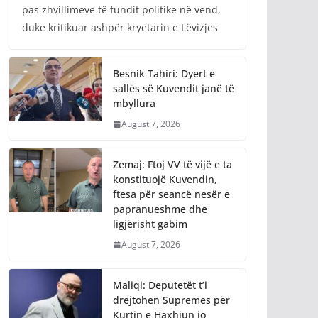
pas zhvillimeve të fundit politike në vend,
duke kritikuar ashpër kryetarin e Lëvizjes
Besnik Tahiri: Dyert e
sallës së Kuvendit janë të
mbyllura
August 7, 2026
Zemaj: Ftoj VV të vijë e ta
konstituojë Kuvendin,
ftesa për seancë nesër e
papranueshme dhe
ligjërisht gabim
August 7, 2026
Maliqi: Deputetët t’i
drejtohen Supremes për
Kurtin e Haxhiun jo