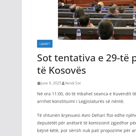
LAJMET
Sot tentativa e 29-të
të Kosovës
June 9, 2025
Vendi Sot
Në ora 11:00, do të mbahet seanca e Kuvendit të
arrihet konstituimi i Legjislaturës së nëntë.
Të shtunën kryesuesi Avni Dehari ftoi edhe njëh
deputetët për anëtarë të komisionit zgjedhor për
bëjnë këtë, por sërish nuk pati propozime për anë