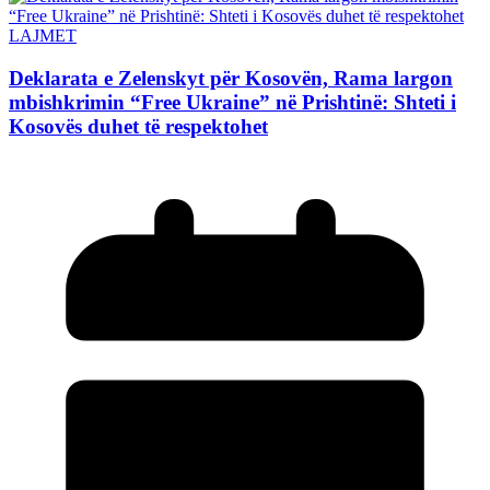
LAJMET
Deklarata e Zelenskyt për Kosovën, Rama largon
mbishkrimin “Free Ukraine” në Prishtinë: Shteti i
Kosovës duhet të respektohet