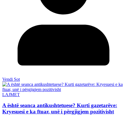
Vendi Sot
LAJMET
A është seanca antikushtetuese? Kurti gazetarëve:
Kryesuesi e ka ftuar, unë i përgjigjem pozitivisht