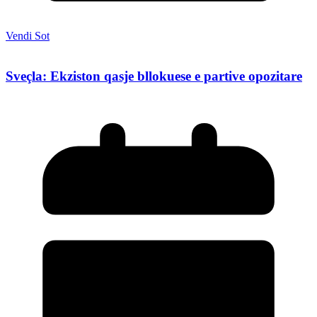
Vendi Sot
Sveçla: Ekziston qasje bllokuese e partive opozitare