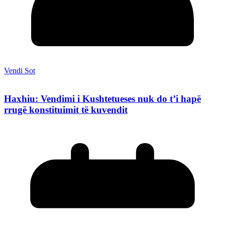
Vendi Sot
Haxhiu: Vendimi i Kushtetueses nuk do t’i hapë
rrugë konstituimit të kuvendit