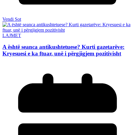
Vendi Sot
LAJMET
A është seanca antikushtetuese? Kurti gazetarëve:
Kryesuesi e ka ftuar, unë i përgjigjem pozitivisht