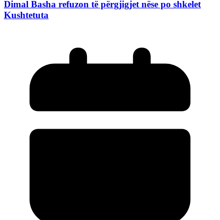
Dimal Basha refuzon të përgjigjet nëse po shkelet
Kushtetuta