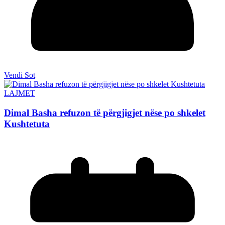
Vendi Sot
LAJMET
Dimal Basha refuzon të përgjigjet nëse po shkelet
Kushtetuta