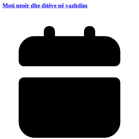
Moti nesër dhe ditëve në vazhdim