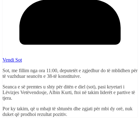
Vendi Sot
Sot, me fillim nga ora 11:00, deputetët e zgjedhur do të mblidhen për
të vazhduar seancën e 38-të konstituive.
Seanca e së premtes u shty për ditën e diel (sot), pasi kryetari i
Lëvizjes Vetëvendosje, Albin Kurti, ftoi në takim liderët e partive të
tjera.
Por ky takim, që u mbajt të shtunën dhe zgjati për mbi dy orë, nuk
duket që prodhoi rezultat pozitiv.