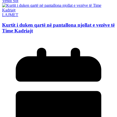
Vendi Sot
LAJMET
Kurtit i duken qartë në pantallona njollat e vezëve të
Time Kadriajt