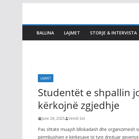
Skip
to
content
BALLINA
LAJMET
STORJE & INTERVISTA
LAJMET
Studentët e shpallin jo
kërkojnë zgjedhje
June 28, 2025
Vendi Sot
Pas shtatë muajsh bllokadash dhe organizimesh sim
përmbushjen e kërkesave të tyre drejtuar qeverisë