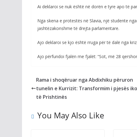
Ai deklaroi se nuk është në dorën e tyre apo të pa
Nga skena e protestës në Slavia, një studente nga 
jashtëzakonshme të drejta parlamentare.
Ajo deklaroi se kjo është rruga për të dalë nga kriz
Ajo përfundoi fjalën me fjalët: “Sot, më 28 qersho
Rama i shoqëruar nga Abdixhiku përuron
tunelin e Kurrizit: Transformim i pjesës ik
të Prishtinës
You May Also Like