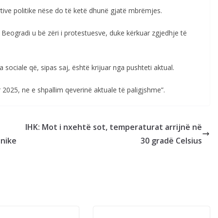
rtive politike nëse do të ketë dhunë gjatë mbrëmjes.
Beogradi u bë zëri i protestuesve, duke kërkuar zgjedhje të
a sociale që, sipas saj, është krijuar nga pushteti aktual.
r 2025, ne e shpallim qeverinë aktuale të paligjshme”.
IHK: Mot i nxehtë sot, temperaturat arrijnë në
onike
30 gradë Celsius