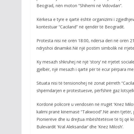
Beograd, nën moton “Shihemi në Vidovdan”.
Kërkesa e tyre e qartë është organizimi i zgjedh
kontestuar “Caciland” në qendër të Beogradit.
Protesta nisi në orën 18:00, ndërsa deri në orën 21:
ndryshoi dinamikë.Në një postim simbolik në rrjete
Ky mesazh shkruhej në një ‘story’ në rrjetet social
gjelbër, një mesazh i qartë për të ecur përpara me
Situata nisi të tensionohej në zonat përreth “Cacil
shpërndarjen e protestuesve, përfshirë gaz lotsjell
Kordonë policorë u vendosën në rrugët ‘Knez Milosh’
kalimi pranë kinemasë “Takwood”.Në anën tjetër, p
Pionierëve dhe iu drejtua mbështetësve të tij që k
Bulevardit ‘Kral Aleksandar’ dhe ‘Knez Milosh’.