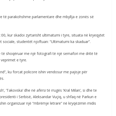
jeve të parakohshme parlamentare dhe mbyllja e zonës së
00, kur skadoi zyrtarisht ultimatumi i tyre, situata në kryeqytet
t sociale, studentët njoftuan: “Ultimatumi ka skaduar”.
e të shoqëruar me një fotografi të një semafori me dritë të
 veprimet e tyre.
and”, ku forcat policore ishin vendosur me pajisje për
ës.
, ‘Takovska’ dhe në afërsi të rrugës ‘Kral Milan’, si dhe te
residenti i Serbisë, Aleksandar Vuçiq, u shfaq në Parkun e
ishin organizuar një “mbrëmje letrare” në kryqëzimin midis