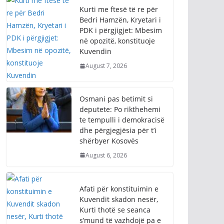
Kurti me ftesë të re për
Bedri Hamzën, Kryetari i
PDK i përgjigjet: Mbesim
në opozitë, konstituoje
Kuvendin
August 7, 2026
Osmani pas betimit si
deputete: Po rikthehemi
te tempulli i demokracisë
dhe përgjegjësia për t’i
shërbyer Kosovës
August 6, 2026
Afati për konstituimin e
Kuvendit skadon nesër,
Kurti thotë se seanca
s’mund të vazhdojë pa e