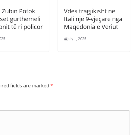
ë Zubin Potok
Vdes tragjikisht në
set gurthemeli
Itali një 9-vjeçare nga
onit të ri policor
Maqedonia e Veriut
2025
July 1, 2025
ired fields are marked
*