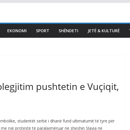
EKONOMI
SPORT
SHËNDETI
JETË & KULTURË
LAJMET
Afati për konstituimin e
Kuvendit skadon nesër,
Kurti thotë se seanca
s’mund të vazhdojë pa e
zgjidhur çështjen e
legjitim pushtetin e Vuçiqit,
Presidentit
August 6, 2026
Vendi Sot
bolike, studentët serbë i dhanë fund ultimatumit të tyre për
 me një protestë të paralajmëruar në sheshin Slavia në