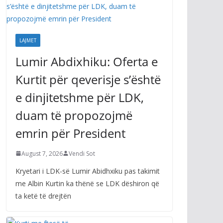
LAJMET
Lumir Abdixhiku: Oferta e
Kurtit për qeverisje s’është
e dinjitetshme për LDK,
duam të propozojmë
emrin për President
August 7, 2026
Vendi Sot
Kryetari i LDK-së Lumir Abidhxiku pas takimit
me Albin Kurtin ka thënë se LDK dëshiron që
ta ketë të drejtën