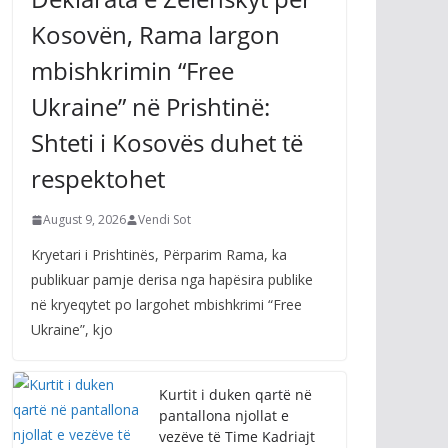
Kosovën, Rama largon
mbishkrimin “Free
Ukraine” në Prishtinë:
Shteti i Kosovës duhet të
respektohet
August 9, 2026
Vendi Sot
Kryetari i Prishtinës, Përparim Rama, ka
publikuar pamje derisa nga hapësira publike
në kryeqytet po largohet mbishkrimi “Free
Ukraine”, kjo
Kurtit i duken qartë në
pantallona njollat e
vezëve të Time Kadriajt