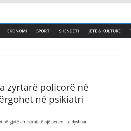
LAJMET
A është seanca
antikushtetuese? Kurti
EKONOMI
SPORT
SHËNDETI
JETË & KULTURË
gazetarëve: Kryesuesi e
ka ftuar, unë i përgjigjem
pozitivisht
August 8, 2026
Vendi Sot
a zyrtarë policorë në
dërgohet në psikiatri
htinë gjatë arrestimit të një personi të dyshuar.