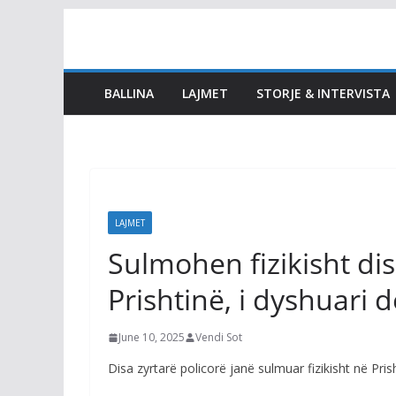
Skip
to
content
BALLINA
LAJMET
STORJE & INTERVISTA
LAJMET
Sulmohen fizikisht dis
Prishtinë, i dyshuari 
June 10, 2025
Vendi Sot
Disa zyrtarë policorë janë sulmuar fizikisht në Pris