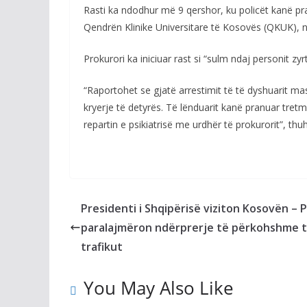
Rasti ka ndodhur më 9 qershor, ku policët kanë pra
Qendrën Klinike Universitare të Kosovës (QKUK), në 
Prokurori ka iniciuar rast si “sulm ndaj personit zyrt
“Raportohet se gjatë arrestimit të të dyshuarit mas
kryerje të detyrës. Të lënduarit kanë pranuar tre
repartin e psikiatrisë me urdhër të prokurorit”, thu
Presidenti i Shqipërisë viziton Kosovën – P
paralajmëron ndërprerje të përkohshme 
trafikut
You May Also Like