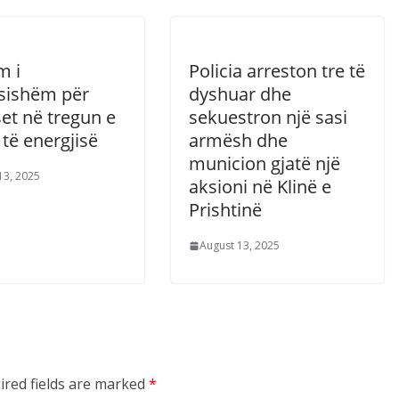
m i
Policia arreston tre të
sishëm për
dyshuar dhe
et në tregun e
sekuestron një sasi
të energjisë
armësh dhe
municion gjatë një
13, 2025
aksioni në Klinë e
Prishtinë
August 13, 2025
ired fields are marked
*