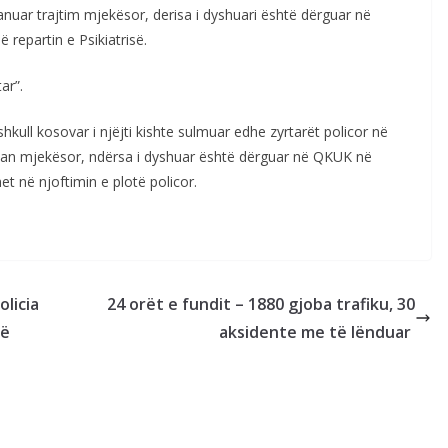
nuar trajtim mjekësor, derisa i dyshuari është dërguar në
repartin e Psikiatrisë.
ar”.
hkull kosovar i njëjti kishte sulmuar edhe zyrtarët policor në
tman mjekësor, ndërsa i dyshuar është dërguar në QKUK në
het në njoftimin e plotë policor.
olicia
24 orët e fundit – 1880 gjoba trafiku, 30
të
aksidente me të lënduar