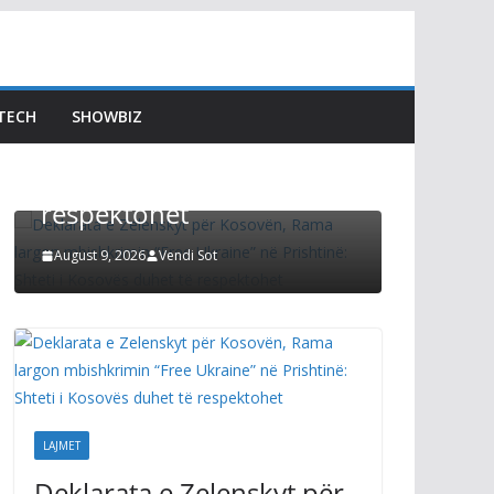
Deklarata e Zelenskyt për
Kosovën, Rama largon
LAJMET
mbishkrimin “Free
Kurtit 
TECH
SHOWBIZ
Ukraine” në Prishtinë:
pantall
Shteti i Kosovës duhet të
vezëve 
respektohet
August 8, 2
August 9, 2026
Vendi Sot
LAJMET
Deklarata e Zelenskyt për