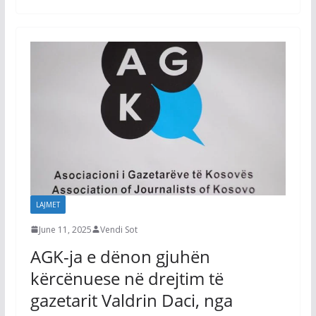
LAJMET
June 11, 2025
Vendi Sot
AGK-ja e dënon gjuhën
kërcënuese në drejtim të
gazetarit Valdrin Daci, nga