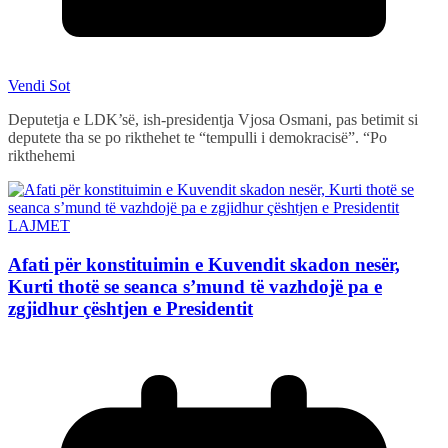
Vendi Sot
Deputetja e LDK’së, ish-presidentja Vjosa Osmani, pas betimit si
deputete tha se po rikthehet te “tempulli i demokracisë”. “Po
rikthehemi
LAJMET
Afati për konstituimin e Kuvendit skadon nesër,
Kurti thotë se seanca s’mund të vazhdojë pa e
zgjidhur çështjen e Presidentit