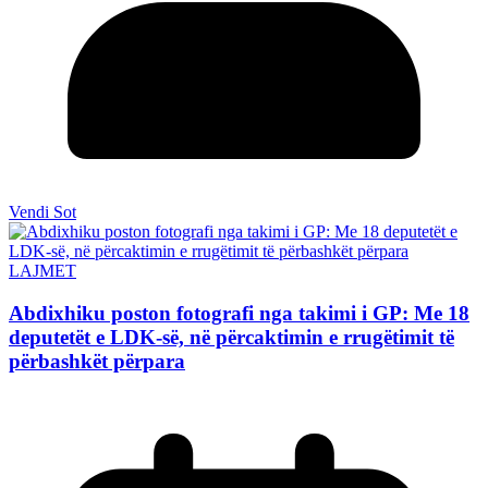
Vendi Sot
LAJMET
Abdixhiku poston fotografi nga takimi i GP: Me 18
deputetët e LDK-së, në përcaktimin e rrugëtimit të
përbashkët përpara