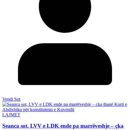
Vendi Sot
LAJMET
Seanca sot, LVV e LDK ende pa marrëveshje – çka