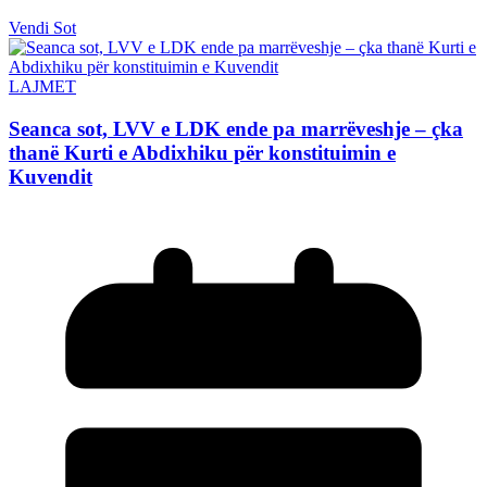
Vendi Sot
LAJMET
Seanca sot, LVV e LDK ende pa marrëveshje – çka
thanë Kurti e Abdixhiku për konstituimin e
Kuvendit