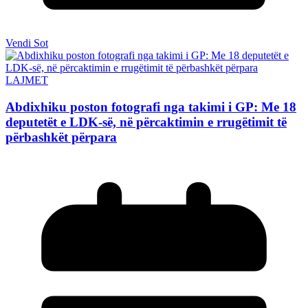
Vendi Sot
LAJMET
Abdixhiku poston fotografi nga takimi i GP: Me 18
deputetët e LDK-së, në përcaktimin e rrugëtimit të
përbashkët përpara