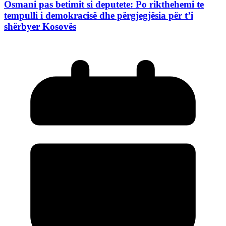
Osmani pas betimit si deputete: Po rikthehemi te
tempulli i demokracisë dhe përgjegjësia për t’i
shërbyer Kosovës