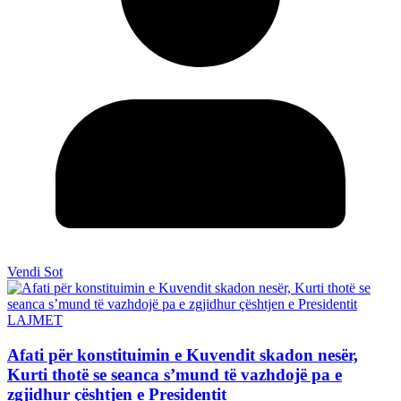
Vendi Sot
LAJMET
Afati për konstituimin e Kuvendit skadon nesër,
Kurti thotë se seanca s’mund të vazhdojë pa e
zgjidhur çështjen e Presidentit