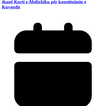
thanë Kurti e Abdixhiku për konstituimin e
Kuvendit