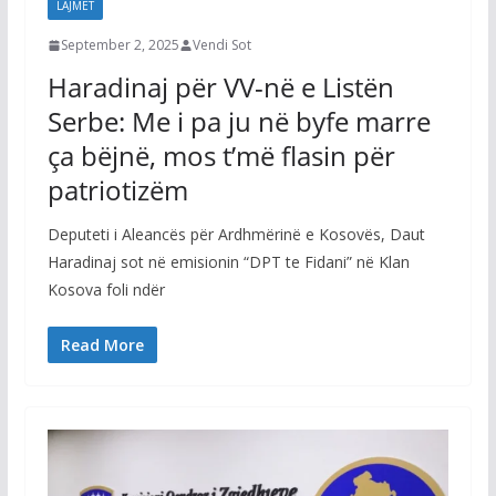
LAJMET
September 2, 2025
Vendi Sot
Haradinaj për VV-në e Listën
Serbe: Me i pa ju në byfe marre
ça bëjnë, mos t’më flasin për
patriotizëm
Deputeti i Aleancës për Ardhmërinë e Kosovës, Daut
Haradinaj sot në emisionin “DPT te Fidani” në Klan
Kosova foli ndër
Read More