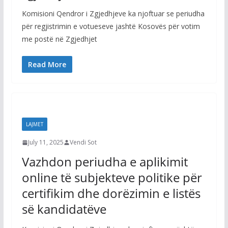
Komisioni Qendror i Zgjedhjeve ka njoftuar se periudha
për regjistrimin e votueseve jashtë Kosovës për votim
me postë në Zgjedhjet
Read More
LAJMET
July 11, 2025
Vendi Sot
Vazhdon periudha e aplikimit
online të subjekteve politike për
certifikim dhe dorëzimin e listës
së kandidatëve