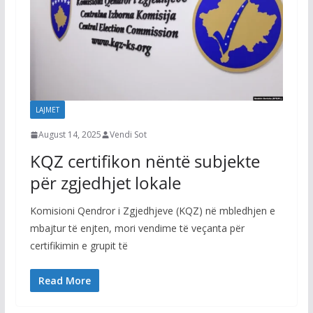
LAJMET
August 14, 2025
Vendi Sot
KQZ certifikon nëntë subjekte
për zgjedhjet lokale
Komisioni Qendror i Zgjedhjeve (KQZ) në mbledhjen e
mbajtur të enjten, mori vendime të veçanta për
certifikimin e grupit të
Read More