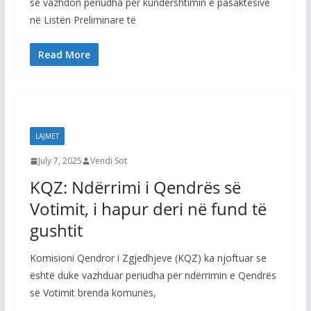
se vazhdon periudha për kundërshtimin e pasaktësive
në Listën Preliminare të
Read More
LAJMET
July 7, 2025
Vendi Sot
KQZ: Ndërrimi i Qendrës së
Votimit, i hapur deri në fund të
gushtit
Komisioni Qendror i Zgjedhjeve (KQZ) ka njoftuar se
është duke vazhduar periudha për ndërrimin e Qendrës
së Votimit brenda komunës,