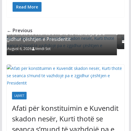
Read More
LAJMET
Seanca sot, LVV e LDK ende pa marr
thanë Kurti e Abdixhiku për konstit
ndit skadon nesër,
← Previous
Kuvendit
 të vazhdojë pa e
t
August 6, 2026
Vendi Sot
LAJMET
Afati për konstituimin e Kuvendit
skadon nesër, Kurti thotë se
seanca s’mund të vazhdojë pa e