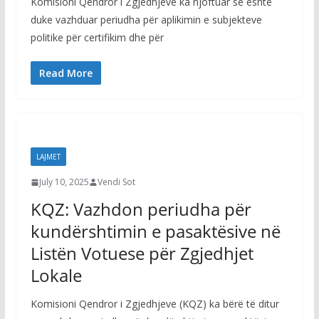
Komisioni Qendror i Zgjedhjeve ka njoftuar se është
duke vazhduar periudha për aplikimin e subjekteve
politike për certifikim dhe për
Read More
LAJMET
July 10, 2025
Vendi Sot
KQZ: Vazhdon periudha për
kundërshtimin e pasaktësive në
Listën Votuese për Zgjedhjet
Lokale
Komisioni Qendror i Zgjedhjeve (KQZ) ka bërë të ditur