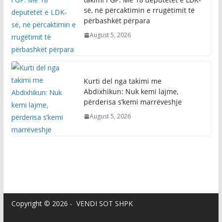
përbashkët përpara
August 5, 2026
Kurti del nga takimi me
Abdixhikun: Nuk kemi lajme,
përderisa s’kemi marrëveshje
August 5, 2026
Copyright © 2026 - VENDI SOT SHPK