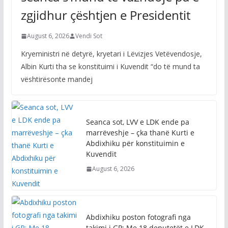
zgjidhur çështjen e Presidentit
August 6, 2026
Vendi Sot
Kryeministri në detyrë, kryetari i Lëvizjes Vetëvendosje,
Albin Kurti tha se konstituimi i Kuvendit “do të mund ta
vështirësonte mandej
Seanca sot, LVV e LDK ende pa
marrëveshje – çka thanë Kurti e
Abdixhiku për konstituimin e
Kuvendit
August 6, 2026
Abdixhiku poston fotografi nga
takimi i GP: Me 18 deputetët e LDK-
së, në përcaktimin e rrugëtimit të