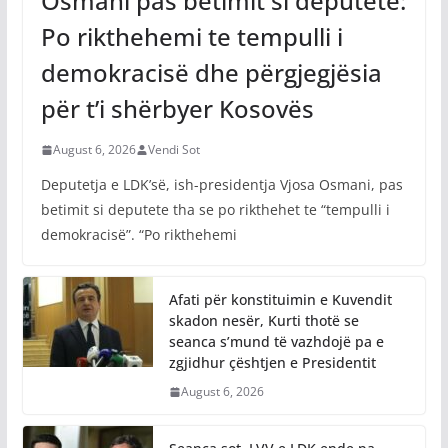
Osmani pas betimit si deputete:
Po rikthehemi te tempulli i
demokracisë dhe përgjegjësia
për t’i shërbyer Kosovës
August 6, 2026
Vendi Sot
Deputetja e LDK’së, ish-presidentja Vjosa Osmani, pas
betimit si deputete tha se po rikthehet te “tempulli i
demokracisë”. “Po rikthehemi
Afati për konstituimin e Kuvendit
skadon nesër, Kurti thotë se
seanca s’mund të vazhdojë pa e
zgjidhur çështjen e Presidentit
August 6, 2026