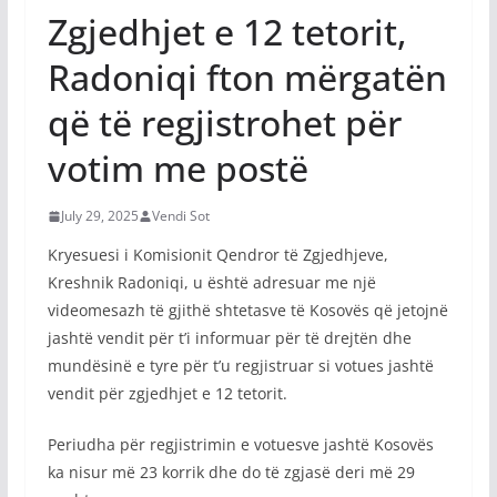
Zgjedhjet e 12 tetorit,
Radoniqi fton mërgatën
që të regjistrohet për
votim me postë
July 29, 2025
Vendi Sot
Kryesuesi i Komisionit Qendror të Zgjedhjeve,
Kreshnik Radoniqi, u është adresuar me një
videomesazh të gjithë shtetasve të Kosovës që jetojnë
jashtë vendit për t’i informuar për të drejtën dhe
mundësinë e tyre për t’u regjistruar si votues jashtë
vendit për zgjedhjet e 12 tetorit.
Periudha për regjistrimin e votuesve jashtë Kosovës
ka nisur më 23 korrik dhe do të zgjasë deri më 29