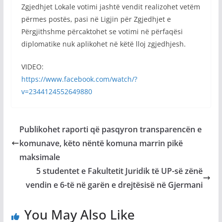
Zgjedhjet Lokale votimi jashtë vendit realizohet vetëm
përmes postës, pasi në Ligjin për Zgjedhjet e
Përgjithshme përcaktohet se votimi në përfaqësi
diplomatike nuk aplikohet në këtë lloj zgjedhjesh.
VIDEO:
https://www.facebook.com/watch/?
v=2344124552649880
Publikohet raporti që pasqyron transparencën e
komunave, këto nëntë komuna marrin pikë
maksimale
5 studentet e Fakultetit Juridik të UP-së zënë
vendin e 6-të në garën e drejtësisë në Gjermani
You May Also Like