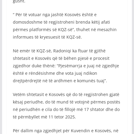
gusht.
“ Për të votuar nga jashtë Kosovës është e
domosdoshme të regjistroheni brenda këtij afati
përmes platformës së KQZ-së”, thuhet në mesazhin
informues të kryesuesit të KQZ-së.
Në emër të KQZ-së, Radoniqi ka ftuar të gjithë
shtetasit e Kosovës që të bëhen pjesë e procesit
zgjedhor duke thënë: “Pjesëmarrja e juaj në zgjedhje
është e rëndësishme dhe vota juaj ndikon
drejtpërdrejtë në të ardhmen e komunës tuaj”.
Vetëm shtetasit e Kosovës që do të regjistrohen gjatë
kësaj periudhe, do të mund të votojnë përmes postës
në periudhën e cila do të fillojë më 17 shtator dhe do
të përmbyllet më 11 tetor 2025.
Për dallim nga zgjedhjet për Kuvendin e Kosovës, në