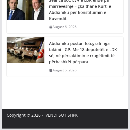
Seanca sot, LVV e LDK ende pa
marrëveshje – çka thanë Kurti e
Abdixhiku për konstituimin e
Kuvendit
August 6, 2026
Abdixhiku poston fotografi nga
takimi i GP: Me 18 deputetët e LDK-
së, në përcaktimin e rrugëtimit të
përbashkët përpara
August 5, 2026
Copyright © 2026 - VENDI SOT SHPK