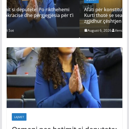
hehemi
Afati për konstituimin e Kuvendit skadon nesër
 për t’i
Kurti thotë se seanca s’mund të vazhdojë pa e
zgjidhur çështjen e Presidentit
August 6, 2026
Vendi Sot
LAJMET