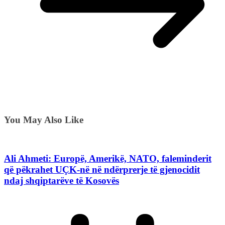
You May Also Like
Ali Ahmeti: Europë, Amerikë, NATO, faleminderit
që pëkrahet UÇK-në në ndërprerje të gjenocidit
ndaj shqiptarëve të Kosovës