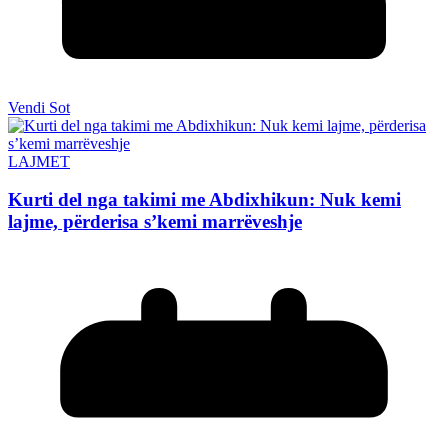
Vendi Sot
LAJMET
Kurti del nga takimi me Abdixhikun: Nuk kemi
lajme, përderisa s’kemi marrëveshje