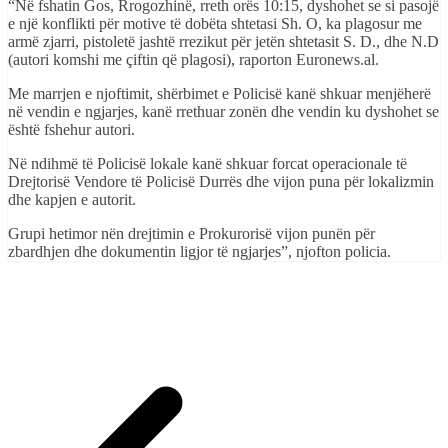
“Në fshatin Gos, Rrogozhinë, rreth orës 10:15, dyshohet se si pasojë
e një konflikti për motive të dobëta shtetasi Sh. O, ka plagosur me
armë zjarri, pistoletë jashtë rrezikut për jetën shtetasit S. D., dhe N.D
(autori komshi me çiftin që plagosi), raporton Euronews.al.
Me marrjen e njoftimit, shërbimet e Policisë kanë shkuar menjëherë
në vendin e ngjarjes, kanë rrethuar zonën dhe vendin ku dyshohet se
është fshehur autori.
Në ndihmë të Policisë lokale kanë shkuar forcat operacionale të
Drejtorisë Vendore të Policisë Durrës dhe vijon puna për lokalizmin
dhe kapjen e autorit.
Grupi hetimor nën drejtimin e Prokurorisë vijon punën për
zbardhjen dhe dokumentin ligjor të ngjarjes”, njofton policia.