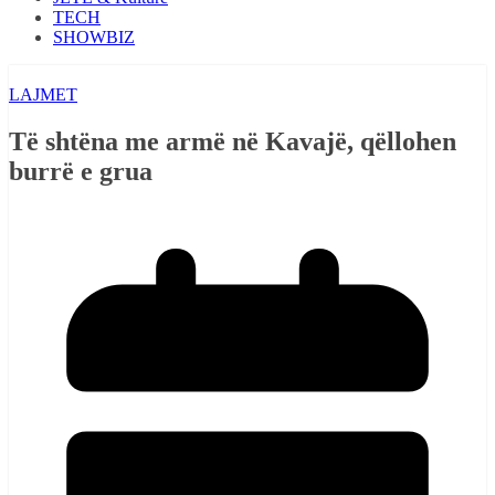
TECH
SHOWBIZ
LAJMET
Të shtëna me armë në Kavajë, qëllohen
burrë e grua