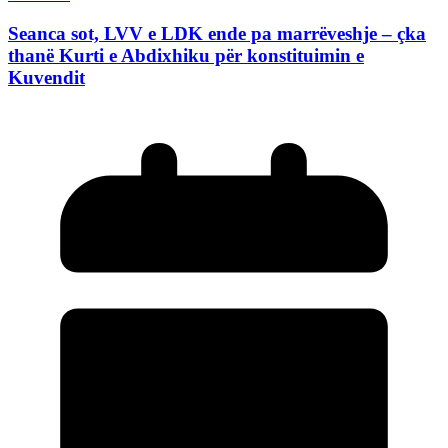
Seanca sot, LVV e LDK ende pa marrëveshje – çka
thanë Kurti e Abdixhiku për konstituimin e
Kuvendit