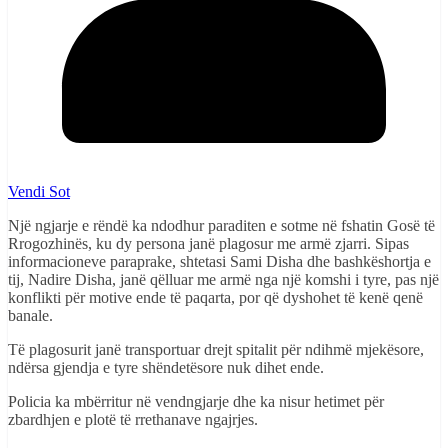
Vendi Sot
Një ngjarje e rëndë ka ndodhur paraditen e sotme në fshatin Gosë të
Rrogozhinës, ku dy persona janë plagosur me armë zjarri. Sipas
informacioneve paraprake, shtetasi Sami Disha dhe bashkëshortja e
tij, Nadire Disha, janë qëlluar me armë nga një komshi i tyre, pas një
konflikti për motive ende të paqarta, por që dyshohet të kenë qenë
banale.
Të plagosurit janë transportuar drejt spitalit për ndihmë mjekësore,
ndërsa gjendja e tyre shëndetësore nuk dihet ende.
Policia ka mbërritur në vendngjarje dhe ka nisur hetimet për
zbardhjen e plotë të rrethanave ngajrjes.