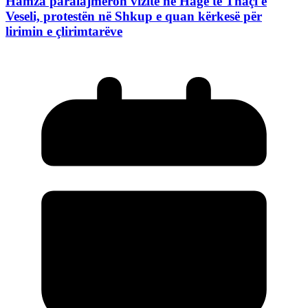
Hamza paralajmëron vizitë në Hagë te Thaçi e
Veseli, protestën në Shkup e quan kërkesë për
lirimin e çlirimtarëve