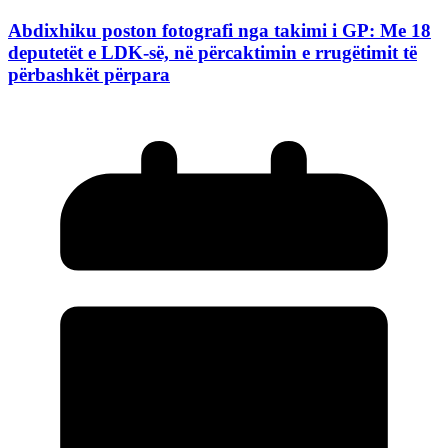
Abdixhiku poston fotografi nga takimi i GP: Me 18
deputetët e LDK-së, në përcaktimin e rrugëtimit të
përbashkët përpara