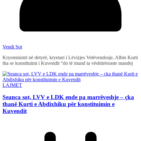
Vendi Sot
Kryeministri në detyrë, kryetari i Lëvizjes Vetëvendosje, Albin Kurti
tha se konstituimi i Kuvendit “do të mund ta vështirësonte mandej
LAJMET
Seanca sot, LVV e LDK ende pa marrëveshje – çka
thanë Kurti e Abdixhiku për konstituimin e
Kuvendit