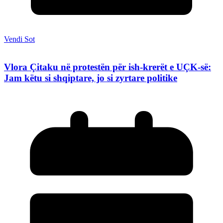
Vendi Sot
Vlora Çitaku në protestën për ish-krerët e UÇK-së:
Jam këtu si shqiptare, jo si zyrtare politike