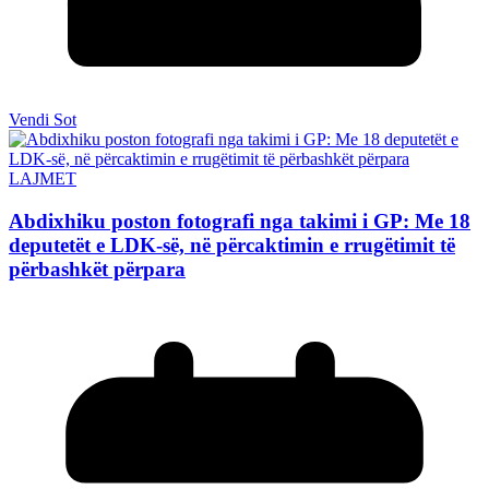
Vendi Sot
LAJMET
Abdixhiku poston fotografi nga takimi i GP: Me 18
deputetët e LDK-së, në përcaktimin e rrugëtimit të
përbashkët përpara