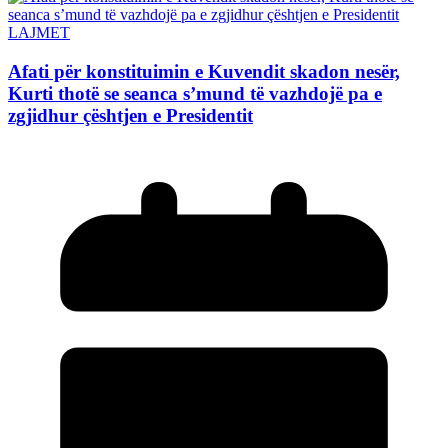
LAJMET
Afati për konstituimin e Kuvendit skadon nesër,
Kurti thotë se seanca s’mund të vazhdojë pa e
zgjidhur çështjen e Presidentit