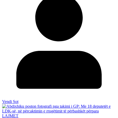
Vendi Sot
LAJMET