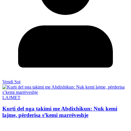
Vendi Sot
LAJMET
Kurti del nga takimi me Abdixhikun: Nuk kemi
lajme, përderisa s’kemi marrëveshje