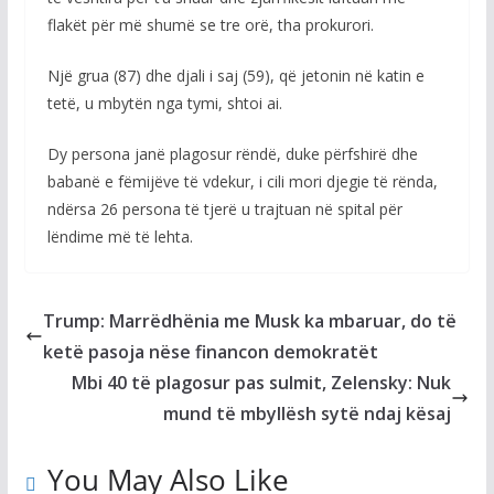
flakët për më shumë se tre orë, tha prokurori.
Një grua (87) dhe djali i saj (59), që jetonin në katin e
tetë, u mbytën nga tymi, shtoi ai.
Dy persona janë plagosur rëndë, duke përfshirë dhe
babanë e fëmijëve të vdekur, i cili mori djegie të rënda,
ndërsa 26 persona të tjerë u trajtuan në spital për
lëndime më të lehta.
Trump: Marrëdhënia me Musk ka mbaruar, do të
ketë pasoja nëse financon demokratët
Mbi 40 të plagosur pas sulmit, Zelensky: Nuk
mund të mbyllësh sytë ndaj kësaj
You May Also Like