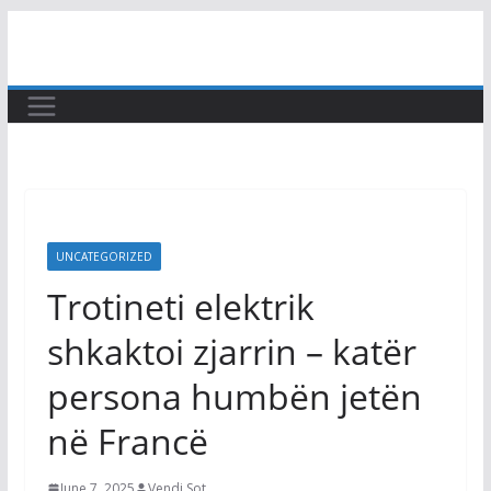
Skip
to
content
UNCATEGORIZED
Trotineti elektrik
shkaktoi zjarrin – katër
persona humbën jetën
në Francë
June 7, 2025
Vendi Sot