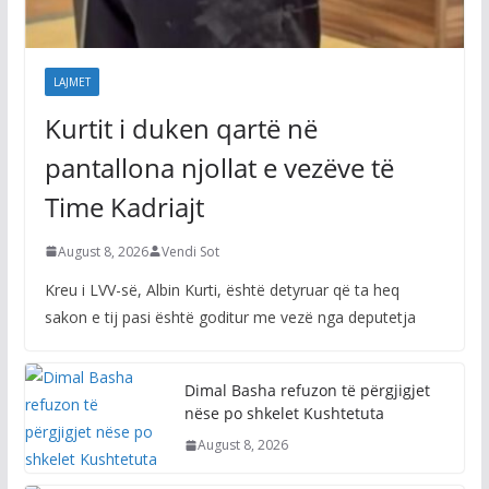
LAJMET
Kurtit i duken qartë në
pantallona njollat e vezëve të
Time Kadriajt
August 8, 2026
Vendi Sot
Kreu i LVV-së, Albin Kurti, është detyruar që ta heq
sakon e tij pasi është goditur me vezë nga deputetja
Dimal Basha refuzon të përgjigjet
nëse po shkelet Kushtetuta
August 8, 2026