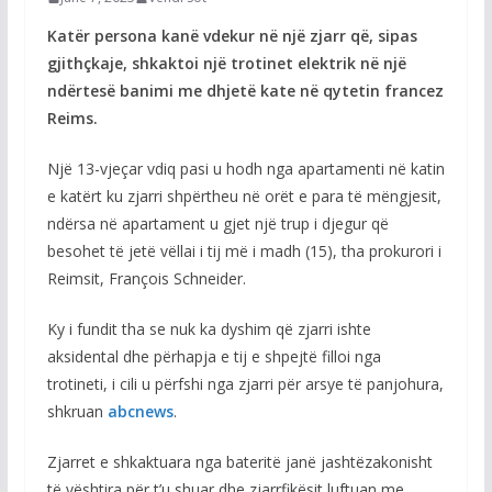
Katër persona kanë vdekur në një zjarr që, sipas
gjithçkaje, shkaktoi një trotinet elektrik në një
ndërtesë banimi me dhjetë kate në qytetin francez
Reims.
Një 13-vjeçar vdiq pasi u hodh nga apartamenti në katin
e katërt ku zjarri shpërtheu në orët e para të mëngjesit,
ndërsa në apartament u gjet një trup i djegur që
besohet të jetë vëllai i tij më i madh (15), tha prokurori i
Reimsit, François Schneider.
Ky i fundit tha se nuk ka dyshim që zjarri ishte
aksidental dhe përhapja e tij e shpejtë filloi nga
trotineti, i cili u përfshi nga zjarri për arsye të panjohura,
shkruan
abcnews
.
Zjarret e shkaktuara nga bateritë janë jashtëzakonisht
të vështira për t’u shuar dhe zjarrfikësit luftuan me