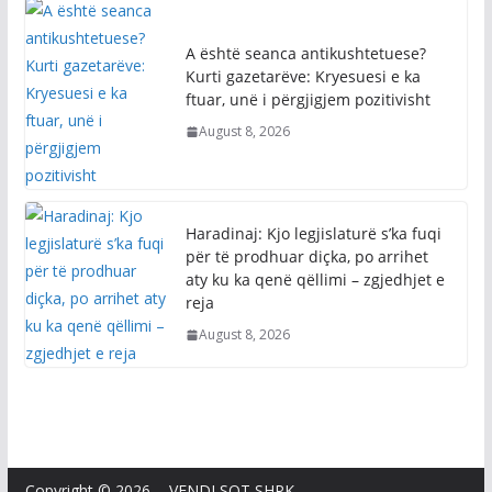
A është seanca antikushtetuese?
Kurti gazetarëve: Kryesuesi e ka
ftuar, unë i përgjigjem pozitivisht
August 8, 2026
Haradinaj: Kjo legjislaturë s’ka fuqi
për të prodhuar diçka, po arrihet
aty ku ka qenë qëllimi – zgjedhjet e
reja
August 8, 2026
Copyright © 2026 - VENDI SOT SHPK