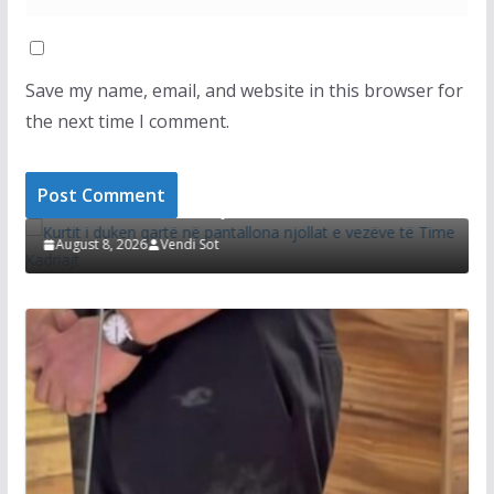
Save my name, email, and website in this browser for
the next time I comment.
LAJMET
LA
Kurtit i duken qartë në pantallona njollat e
Di
vezëve të Time Kadriajt
sh
August 8, 2026
Vendi Sot
A