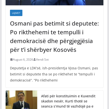
LAJMET
Osmani pas betimit si deputete:
Po rikthehemi te tempulli i
demokracisë dhe përgjegjësia
për t’i shërbyer Kosovës
August 6, 2026
Vendi Sot
Deputetja e LDK’së, ish-presidentja Vjosa Osmani, pas
betimit si deputete tha se po rikthehet te “tempulli i
demokracisë”. “Po rikthehemi
Afati për konstituimin e Kuvendit
skadon nesër, Kurti thotë se
seanca s’mund të vazhdojë pa e