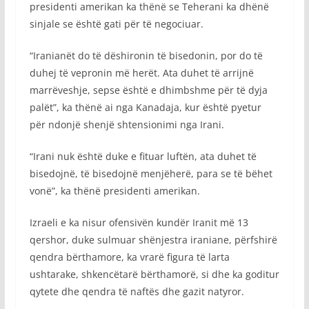
presidenti amerikan ka thënë se Teherani ka dhënë
sinjale se është gati për të negociuar.
“Iranianët do të dëshironin të bisedonin, por do të
duhej të vepronin më herët. Ata duhet të arrijnë
marrëveshje, sepse është e dhimbshme për të dyja
palët”, ka thënë ai nga Kanadaja, kur është pyetur
për ndonjë shenjë shtensionimi nga Irani.
“Irani nuk është duke e fituar luftën, ata duhet të
bisedojnë, të bisedojnë menjëherë, para se të bëhet
vonë”, ka thënë presidenti amerikan.
Izraeli e ka nisur ofensivën kundër Iranit më 13
qershor, duke sulmuar shënjestra iraniane, përfshirë
qendra bërthamore, ka vrarë figura të larta
ushtarake, shkencëtarë bërthamorë, si dhe ka goditur
qytete dhe qendra të naftës dhe gazit natyror.