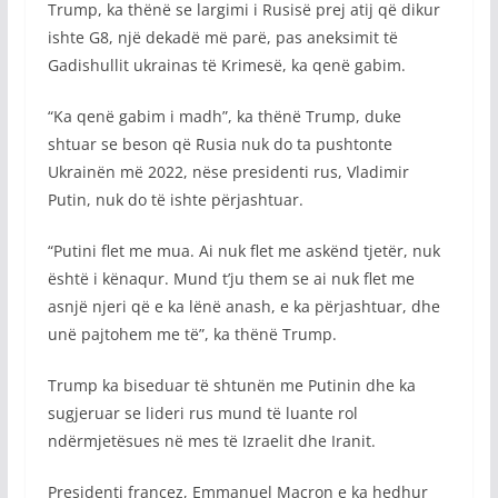
Trump, ka thënë se largimi i Rusisë prej atij që dikur
ishte G8, një dekadë më parë, pas aneksimit të
Gadishullit ukrainas të Krimesë, ka qenë gabim.
“Ka qenë gabim i madh”, ka thënë Trump, duke
shtuar se beson që Rusia nuk do ta pushtonte
Ukrainën më 2022, nëse presidenti rus, Vladimir
Putin, nuk do të ishte përjashtuar.
“Putini flet me mua. Ai nuk flet me askënd tjetër, nuk
është i kënaqur. Mund t’ju them se ai nuk flet me
asnjë njeri që e ka lënë anash, e ka përjashtuar, dhe
unë pajtohem me të”, ka thënë Trump.
Trump ka biseduar të shtunën me Putinin dhe ka
sugjeruar se lideri rus mund të luante rol
ndërmjetësues në mes të Izraelit dhe Iranit.
Presidenti francez, Emmanuel Macron e ka hedhur