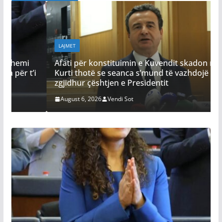
LAJMET
Afati për konstituimin e Kuvendit skadon nesër,
i
Kurti thotë se seanca s’mund të vazhdojë pa e
zgjidhur çështjen e Presidentit
August 6, 2026
Vendi Sot