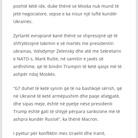
poshtë këtë ide, duke thënë se Moska nuk mund të
jetë negociatore, sepse e ka nisur një luftë kundër
Ukrainës.
Zyrtarët evropianë kanë thënë se shpresojnë që të
shfrytëzojnë takimin e së martës me presidentin
ukrainas, Volodymyr Zelensky dhe atë me Sekretarin
e NATO-s, Mark Rutte, në samitin e javës së
ardhshme, që të bindin Trumpin të ketë qasje më të
ashpër ndaj Moskës.
“G7 duhet të ketë synim që të na bashkojë sërish, që
në Ukrainë të ketë armëpushim dhe paqe afatgjatë,
dhe sipas meje, është në pyetje nëse presidenti
Trump është gati të shtyjë përpara sanksione më të
ashpra kundër Rusisë”, ka thënë Macron.
I pyetur për konfliktin mes Izraelit dhe Iranit,