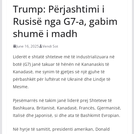
Trump: Përjashtimi i
Rusisë nga G7-a, gabim
shumë i madh
June 16, 2025
Vendi Sot
Liderët e shtatë shteteve më të industrializuara në
botë (G7) janë takuar të hënën në Kananaskis të
Kanadasë, me synim të gjetjes së një gjuhe të
përbashkët për luftërat në Ukrainë dhe Lindje të
Mesme.
Pjesëmarrës në takim janë liderë prej Shteteve të
Bashkuara, Britanisë, Kanadasë, Francës, Gjermanisë,
Italisë dhe Japonisë, si dhe ata të Bashkimit Evropian.
Në hyrje të samitit, presidenti amerikan, Donald