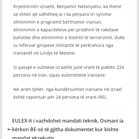
Kryeministri izraelit, Benjamin Netanyahu, ka thënë
se shteti që udhëheq ai i ka përpara tri synime:
eliminimin e programit bërthamor iranian,
eliminimin e kapaciteteve për prodhim të raketave
balistike dhe eliminimin e boshtit të terrorizmit, duke
iu referuar grupeve militante të përkrahura nga
iranianët në Lindje të Mesme.
Si pasojë e sulmeve izraelite janë vrarë të paktën 224
persona në Iran, sipas autoriteteve iraniane.
Në anën tjetër, nga kundërsulmet iraniane në Izrael
është raportuar për 24 persona të vrarë./REL
EULEX-it i vazhdohet mandati teknik, Osmani ia
kërkon BE-së të gjitha dokumentet kur kishte
mandat ekzekutiv