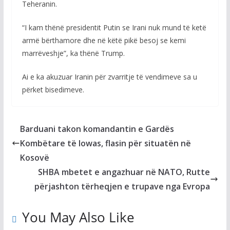
Teheranin.
“I kam thënë presidentit Putin se Irani nuk mund të ketë
armë bërthamore dhe në këtë pikë besoj se kemi
marrëveshje”, ka thënë Trump.
Ai e ka akuzuar Iranin për zvarritje të vendimeve sa u
përket bisedimeve.
Barduani takon komandantin e Gardës
Kombëtare të Iowas, flasin për situatën në
Kosovë
SHBA mbetet e angazhuar në NATO, Rutte
përjashton tërheqjen e trupave nga Evropa
You May Also Like