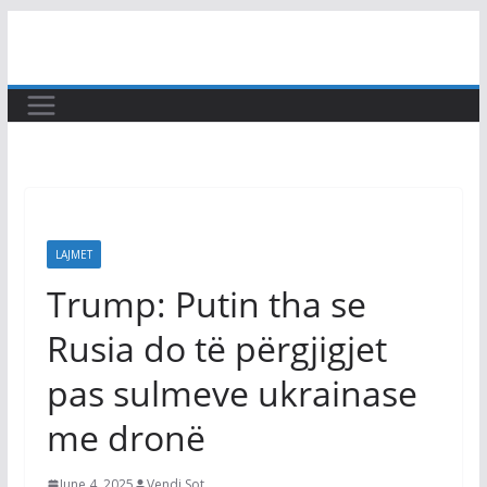
Skip
to
content
LAJMET
Trump: Putin tha se
Rusia do të përgjigjet
pas sulmeve ukrainase
me dronë
June 4, 2025
Vendi Sot