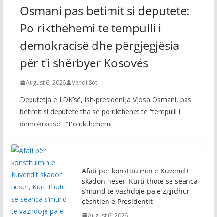
Osmani pas betimit si deputete:
Po rikthehemi te tempulli i
demokracisë dhe përgjegjësia
për t’i shërbyer Kosovës
August 6, 2026
Vendi Sot
Deputetja e LDK’së, ish-presidentja Vjosa Osmani, pas
betimit si deputete tha se po rikthehet te “tempulli i
demokracisë”. “Po rikthehemi
Afati për konstituimin e Kuvendit
skadon nesër, Kurti thotë se seanca
s’mund të vazhdojë pa e zgjidhur
çështjen e Presidentit