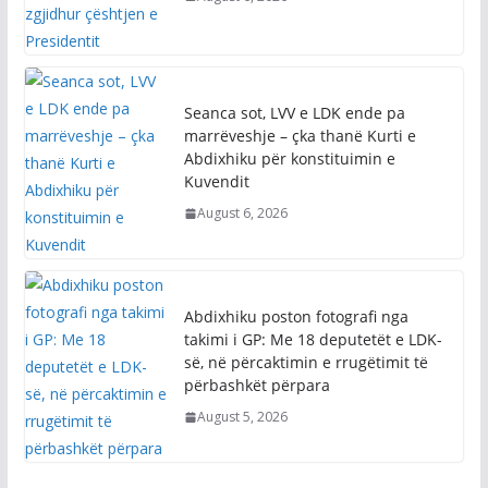
August 6, 2026
Seanca sot, LVV e LDK ende pa
marrëveshje – çka thanë Kurti e
Abdixhiku për konstituimin e
Kuvendit
August 6, 2026
Abdixhiku poston fotografi nga
takimi i GP: Me 18 deputetët e LDK-
së, në përcaktimin e rrugëtimit të
përbashkët përpara
August 5, 2026