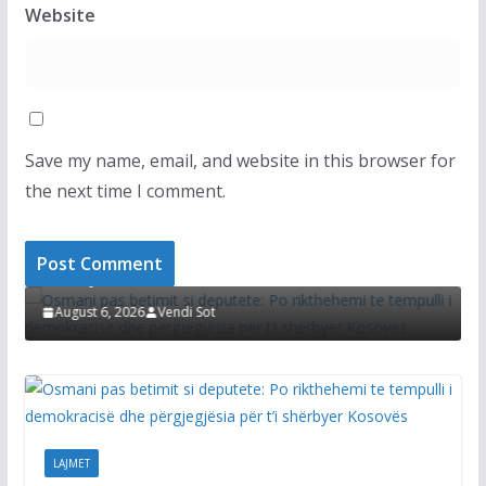
Website
Save my name, email, and website in this browser for
the next time I comment.
T
LAJMET
i pas betimit si deputete: Po rikthehemi te
lli i demokracisë dhe përgjegjësia për t’i
Afati për k
byer Kosovës
Kurti thotë
zgjidhur çë
st 6, 2026
Vendi Sot
August 6, 20
LAJMET