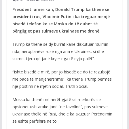
Presidenti amerikan, Donald Trump ka thënë se
presidenti rus, Vladimir Putin i ka treguar në një
bisedë telefonike se Moska do të duhet të
përgjigjet pas sulmeve ukrainase me dronë.
Trump ka thënë se dy burrat kanë diskutuar “sulmin
ndaj aeroplanëve rusë nga ana e Ukrainës, si dhe
sulmet tjera që janë kryer nga të dyja palët”.
“Ishte bisedë e mirë, por jo bisedë që do të rezultojë
me paqe të menjëhershme”, ka thënë Trump përmes
një postimi në rrjetin social, Truth Social.
Moska ka thënë më herët gjatë së mërkurës se
opsionet ushtarake janë “në tavolinë”, pas sulmeve
ukrainase thellë në Rusi, dhe e ka akuzuar Perëndimin
se është përfshirë në to.