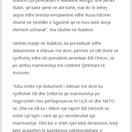
diskutim pa përkrahjen e Madeline Albright dhe James
Rubin, që kanë qenë në atë kohë, nuk do të bëhej
sepse edhe brenda evropianëve edhe Rusia lobonin
shumë në Këshillin e Sigurimit që të mos ketë asnjë
element ushtarak”, tha Ukshini në Rubikon.
Ukshini madje në Rubikon, ka prezantuar edhe
dokumentin e shkruar me dorë, përmes së cilit thotë se
njoftohej edhe ish-presidenti amerikan Bill Clinton, se
po arrihej marrëveshja me Ushtrinë Çlirimtare të
Kosovës.
“Këtu është një dokument i shkruar me dorë ku
njoftohet G8 dhe SHBA-të që marrëveshja po
negociohet mes përfaqësuesve të UÇK-së dhe NATO-
së. Dhe në G8 ku i shkon një raport Bill Clintonit se
është një lajm i mirë që po nënshkruhet kjo
marrëveshje. Dhe kur e sheh njeri këtë dimension, krejt
këtë angazhim të bashkësisë ndërkombëtare e