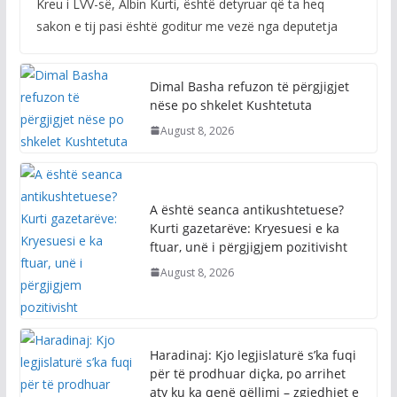
Kreu i LVV-së, Albin Kurti, është detyruar që ta heq
sakon e tij pasi është goditur me vezë nga deputetja
Dimal Basha refuzon të përgjigjet
nëse po shkelet Kushtetuta
August 8, 2026
A është seanca antikushtetuese?
Kurti gazetarëve: Kryesuesi e ka
ftuar, unë i përgjigjem pozitivisht
August 8, 2026
Haradinaj: Kjo legjislaturë s’ka fuqi
për të prodhuar diçka, po arrihet
aty ku ka qenë qëllimi – zgjedhjet e