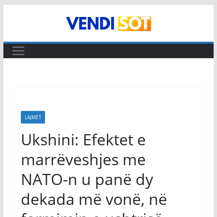
Skip
to
content
LAJMET
Ukshini: Efektet e
marrëveshjes me
NATO-n u panë dy
dekada më vonë, në