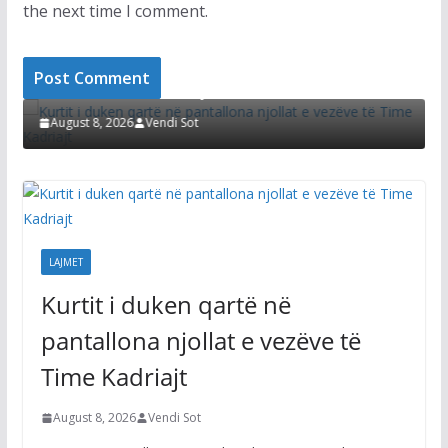
the next time I comment.
LAJMET
L
Kurtit i duken qartë në pantallona njollat e
D
vezëve të Time Kadriajt
s
August 8, 2026
Vendi Sot
LAJMET
Kurtit i duken qartë në
pantallona njollat e vezëve të
Time Kadriajt
August 8, 2026
Vendi Sot