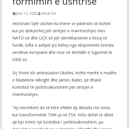
formimin e ushtrisë
June 12, 2025
Vendi Sot
Historiani Sylë Ukshini ka thënë se pikërisht në kohën
kur po diskutohej për arritjen e marrëveshjes mes
NATO-së dhe UÇK-së për demilitarizimin e kësaj të
fundit, luftë e ashpër po bëhej nga eksponentë brenda
vendeve evropiane dhe ruse në Këshillin e Sigurimit të
OKB-së.
Siç thotë ish-ambasadori Ukshini, është meritë e madhe
e Madelene Albright dhe James Rubin, që dhanë
kontribut të jashtëzakonshëm për arritjen e
marrëveshjes.
“Ky nënshkrim do të ketë efekte dy dekada më vonë,
kur transformohet TMK-ja në FSK. Këtu duhet të dihet
që kjo është një kontribut i jashtëzakonshëm, pa