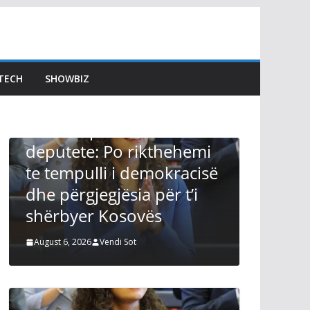
TECH
SHOWBIZ
LAJMET
LAJMET
Afati për 
Osmani pas betimit si
Kuvendit 
deputete: Po rikthehemi
Kurti tho
te tempulli i demokracisë
s’mund të
dhe përgjegjësia për t’i
zgjidhur ç
shërbyer Kosovës
Presidenti
August 6, 2026
Vendi Sot
August 6, 2026