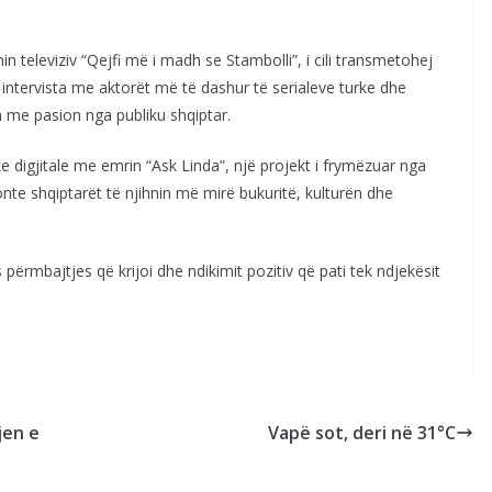
n televiziv “Qejfi më i madh se Stambolli”, i cili transmetohej
 intervista me aktorët më të dashur të serialeve turke dhe
 me pasion nga publiku shqiptar.
tike digjitale me emrin “Ask Linda”, një projekt i frymëzuar nga
nte shqiptarët të njihnin më mirë bukuritë, kulturën dhe
ërmbajtjes që krijoi dhe ndikimit pozitiv që pati tek ndjekësit
jen e
Vapë sot, deri në 31°C