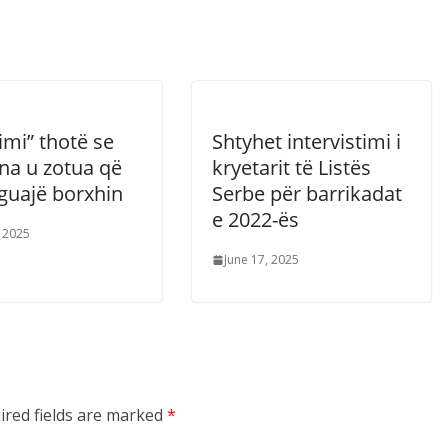
imi” thotë se
Shtyhet intervistimi i
a u zotua që
kryetarit të Listës
aguajë borxhin
Serbe për barrikadat
e 2022-ës
, 2025
June 17, 2025
ired fields are marked
*