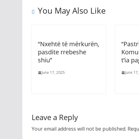
You May Also Like
“Nxehtë të mërkurën,
“Pastr
pasdite rrebeshe
Komun
shiu”
t’ia p
June 17, 2025
June 17
Leave a Reply
Your email address will not be published.
Requ