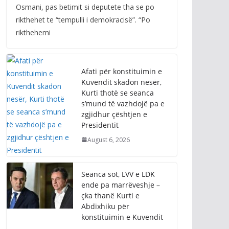
Osmani, pas betimit si deputete tha se po
rikthehet te “tempulli i demokracisë”. “Po
rikthehemi
Afati për konstituimin e
Kuvendit skadon nesër,
Kurti thotë se seanca
s’mund të vazhdojë pa e
zgjidhur çështjen e
Presidentit
August 6, 2026
Seanca sot, LVV e LDK
ende pa marrëveshje –
çka thanë Kurti e
Abdixhiku për
konstituimin e Kuvendit