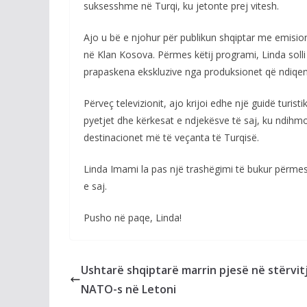
suksesshme në Turqi, ku jetonte prej vitesh.
Ajo u bë e njohur për publikun shqiptar me emisioni
në Klan Kosova. Përmes këtij programi, Linda solli
prapaskena ekskluzive nga produksionet që ndiqen
Përveç televizionit, ajo krijoi edhe një guidë turis
pyetjet dhe kërkesat e ndjekësve të saj, ku ndihmo
destinacionet më të veçanta të Turqisë.
Linda Imami la pas një trashëgimi të bukur përmes p
e saj.
Pusho në paqe, Linda!
Ushtarë shqiptarë marrin pjesë në stërvit
NATO-s në Letoni