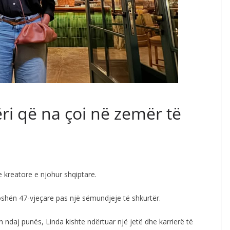
ri që na çoi në zemër të
 kreatore e njohur shqiptare.
oshën 47-vjeçare pas një sëmundjeje të shkurtër.
 ndaj punës, Linda kishte ndërtuar një jetë dhe karrierë të