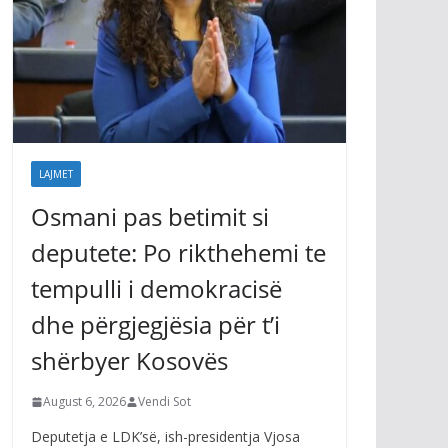
LAJMET
Osmani pas betimit si
deputete: Po rikthehemi te
tempulli i demokracisë
dhe përgjegjësia për t’i
shërbyer Kosovës
August 6, 2026
Vendi Sot
Deputetja e LDK’së, ish-presidentja Vjosa