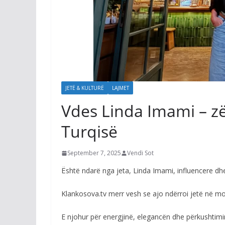
JETË & KULTURË
LAJMET
Vdes Linda Imami – zë
Turqisë
September 7, 2025
Vendi Sot
Është ndarë nga jeta, Linda Imami, influencere dhe
Klankosova.tv merr vesh se ajo ndërroi jetë në m
E njohur për energjinë, elegancën dhe përkushtimin