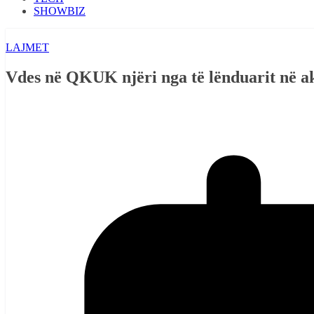
SHOWBIZ
LAJMET
Vdes në QKUK njëri nga të lënduarit në aks