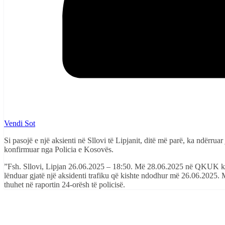
Vendi Sot
Si pasojë e një aksienti në Sllovi të Lipjanit, ditë më parë, ka ndërr
konfirmuar nga Policia e Kosovës.
”Fsh. Sllovi, Lipjan 26.06.2025 – 18:50. Më 28.06.2025 në QKUK ka ndë
lënduar gjatë një aksidenti trafiku që kishte ndodhur më 26.06.2025. 
thuhet në raportin 24-orësh të policisë.