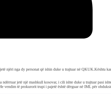
uar jetë njëri nga dy personat që ishin duke u trajtuar në QKUK.Kështu ka
rruar jetë një mashkull kosovar, i cili ishte duke u trajtuar pasi isht
Me vendim të prokurorit trupi i pajetë është dërguar në IML për obduksi