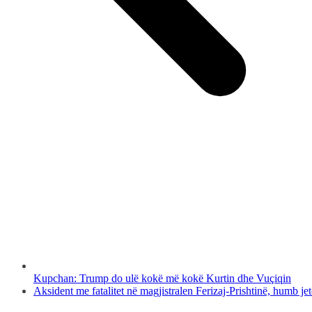
Kupchan: Trump do ulë kokë më kokë Kurtin dhe Vuçiqin
Aksident me fatalitet në magjistralen Ferizaj-Prishtinë, humb je