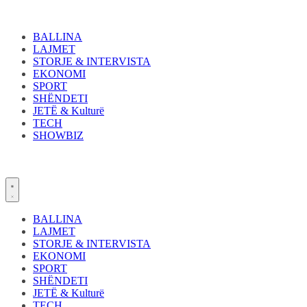
Skip
to
content
BALLINA
LAJMET
STORJE & INTERVISTA
EKONOMI
SPORT
SHËNDETI
JETË & Kulturë
TECH
SHOWBIZ
BALLINA
LAJMET
STORJE & INTERVISTA
EKONOMI
SPORT
SHËNDETI
JETË & Kulturë
TECH