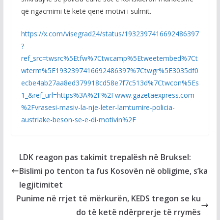
që ngacmimi të ketë qenë motivi i sulmit.
https://x.com/visegrad24/status/1932397416692486397
?
ref_src=twsrc%5Etfw%7Ctwcamp%5Etweetembed%7Ct
wterm%5E1932397416692486397%7Ctwgr%5E3035df0
ecbe4ab27aa8ed379918cd58e7f7c513d%7Ctwcon%5Es
1_&ref_url=https%3A%2F%2Fwww.gazetaexpress.com
%2Fvrasesi-masiv-la-nje-leter-lamtumire-policia-
austriake-beson-se-e-di-motivin%2F
LDK reagon pas takimit trepalësh në Bruksel:
Bislimi po tenton ta fus Kosovën në obligime, s’ka
legjitimitet
Punime në rrjet të mërkurën, KEDS tregon se ku
do të ketë ndërprerje të rrymës