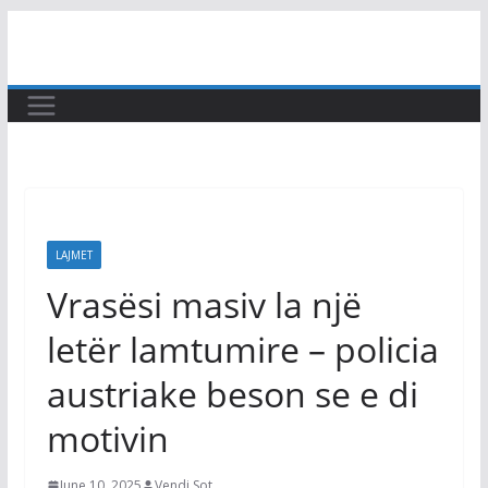
Skip
to
content
LAJMET
Vrasësi masiv la një
letër lamtumire – policia
austriake beson se e di
motivin
June 10, 2025
Vendi Sot