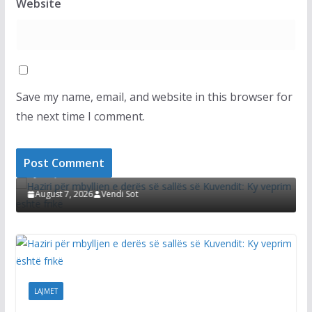
Website
Save my name, email, and website in this browser for
the next time I comment.
LAJMET
G
Haziri për mbylljen e derës së sallës së Kuvendit:
q
Ky veprim është frikë
z
August 7, 2026
Vendi Sot
LAJMET