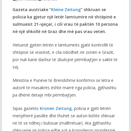
Gazeta austriake “
Kleine Zeitung
” shkruan se
policia ka gjetur një letër lamtumire në shtëpinë e
sulmuesit 21-vjeçar, i cili vrau të paktën 10 persona
në një shkollë në Graz dhe më pas vrau veten.
Hetuesit gjetën letrën e lamtumirës gjatë kontrollit të
shtëpisë së vrasësit, e cila ndodhet në zonën e Grazit,
por nuk kanë dashur të zbulojnë përmbajtjen e saktë të
saj.
Ministria e Punëve të Brendshme konfirmoi se letra e
autorit të masakrës është marrë nga policia, gjithashtu
pa dhënë detaje mbi përmbajtjen.
Sipas gazetës
Kronen Zeitung,
policia e gjeti letrën
menjëherë pasdite dhe thuhet se autori kishte shkruar
në të se ndihej i bulizuar (malltretuar). Ata gjithashtu
shkruajnë se policia edhe sot e konsideron mundësinë