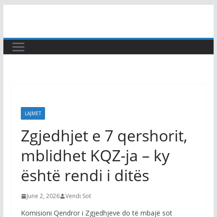
Skip
to
content
LAJMET
Zgjedhjet e 7 qershorit,
mblidhet KQZ-ja – ky
është rendi i ditës
June 2, 2026
Vendi Sot
Komisioni Qendror i Zgjedhjeve do të mbajë sot