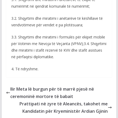
numërimit në qendrat komunale të numërimit;
3.2. Shqyrtimi dhe miratimi i anëtarëve të këshillave të
vendvotimeve për vendet e pa plotësuara;
3.3. Shqyrtimi dhe miratimi i formulës për ekipet mobile
për Votimin me Nevoja të Veçanta (VPNV);3.4. Shqyrtimi
dhe miratimi i stafit rezervë të KVV dhe stafit asistues
në përfaqësi diplomatike.
4. Të ndryshme.
Ilir Meta lë burgun për të marrë pjesë në
ceremoninë mortore të babait
Prattipati në zyre të Aleancës, takohet me
Kandidatin për Kryeministër Ardian Gjinin