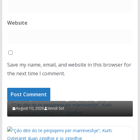
Website
Save my name, email, and website in this browser for
the next time I comment.
LAJMET
LAJME
“Çdo ditë do të përpiqemi për marrëveshje”,
Kons
Kurti: Qytetarët duan zgjidhje e jo zgjedhje
që p
August 10, 2026
Vendi Sot
Augu