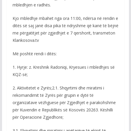
mbledhjen e radhës.
Kjo mbledhje mbahet nga ora 11:00, ndërsa në rendin e
ditës së saj janë disa pika të ndryshme që kanë të bëjnë
me përgatitjet për zgjedhjet e 7 qershorit, transmeton
Klankosova.tv
Më poshtë rendi i ditës:
1. Hyrje: z. Kreshnik Radoniqi, Kryesues i mbledhjes së
KQZ-së;
2. Aktivitetet e Zyrës;2.1. Shqyrtimi dhe miratimi i
rekomandimit të Zyrës për grupin e dytë të
organizatave vëzhguese për Zgjedhjet e parakohshme
për Kuvendin e Republikës së Kosovës 20263. Këshilli
për Operacione Zgjedhore;
3.1. Shqyrtimi dhe miratimi i anëtarëve të ekipit të