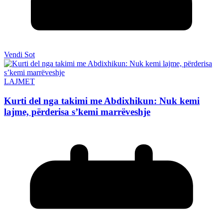
Vendi Sot
LAJMET
Kurti del nga takimi me Abdixhikun: Nuk kemi
lajme, përderisa s’kemi marrëveshje