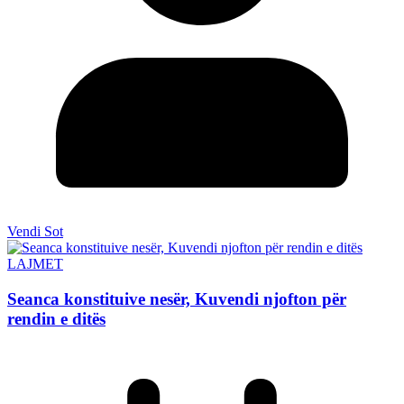
Vendi Sot
LAJMET
Seanca konstituive nesër, Kuvendi njofton për
rendin e ditës