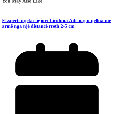
You May Also Like
Eksperti mjeko-ligjor: Liridona Ademaj u qëllua me
armë nga një distancë rreth 2-5 cm