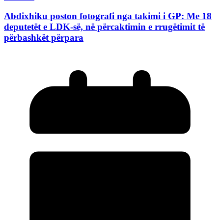
Abdixhiku poston fotografi nga takimi i GP: Me 18
deputetët e LDK-së, në përcaktimin e rrugëtimit të
përbashkët përpara