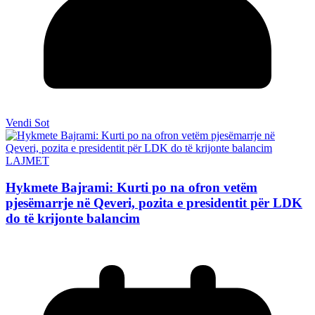
Vendi Sot
LAJMET
Hykmete Bajrami: Kurti po na ofron vetëm
pjesëmarrje në Qeveri, pozita e presidentit për LDK
do të krijonte balancim