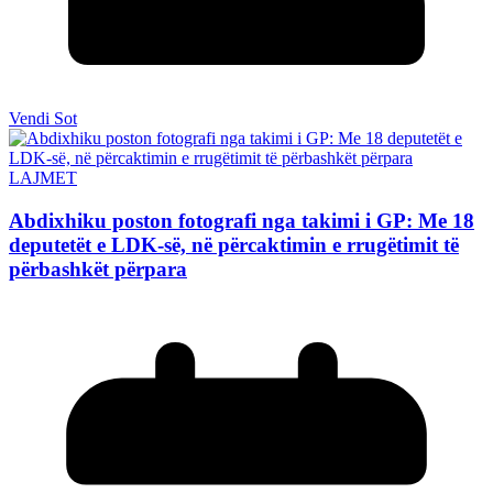
Vendi Sot
LAJMET
Abdixhiku poston fotografi nga takimi i GP: Me 18
deputetët e LDK-së, në përcaktimin e rrugëtimit të
përbashkët përpara