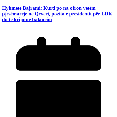
Hykmete Bajrami: Kurti po na ofron vetëm
pjesëmarrje në Qeveri, pozita e presidentit për LDK
do të krijonte balancim