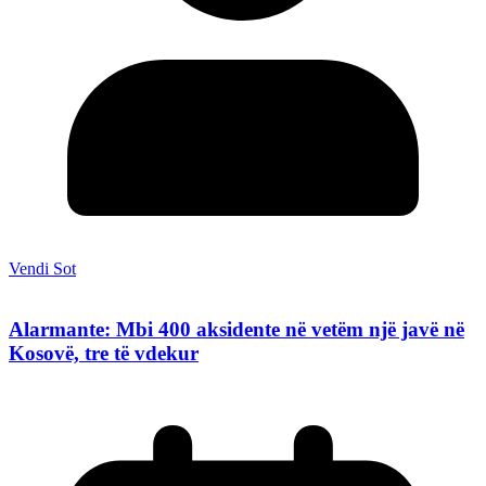
Vendi Sot
Alarmante: Mbi 400 aksidente në vetëm një javë në
Kosovë, tre të vdekur