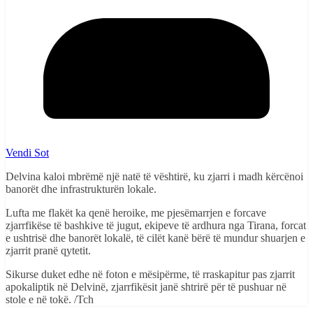
Vendi Sot
Delvina kaloi mbrëmë një natë të vështirë, ku zjarri i madh kërcënoi
banorët dhe infrastrukturën lokale.
Lufta me flakët ka qenë heroike, me pjesëmarrjen e forcave
zjarrfikëse të bashkive të jugut, ekipeve të ardhura nga Tirana, forcat
e ushtrisë dhe banorët lokalë, të cilët kanë bërë të mundur shuarjen e
zjarrit pranë qytetit.
Sikurse duket edhe në foton e mësipërme, të rraskapitur pas zjarrit
apokaliptik në Delvinë, zjarrfikësit janë shtrirë për të pushuar në
stole e në tokë. /Tch