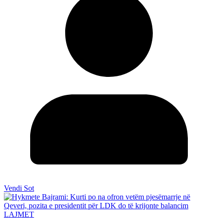
Vendi Sot
LAJMET