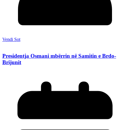
Vendi Sot
Presidentja Osmani mbërrin në Samitin e Brdo-
Brijunit