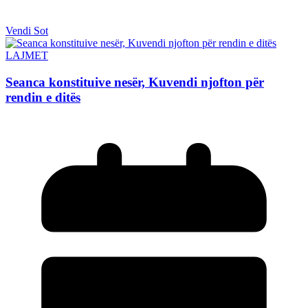
Vendi Sot
LAJMET
Seanca konstituive nesër, Kuvendi njofton për
rendin e ditës