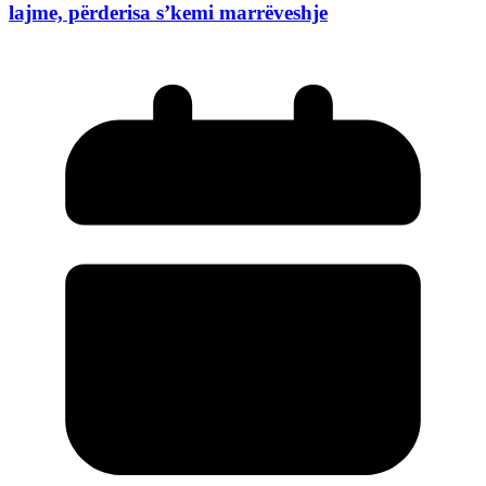
lajme, përderisa s’kemi marrëveshje