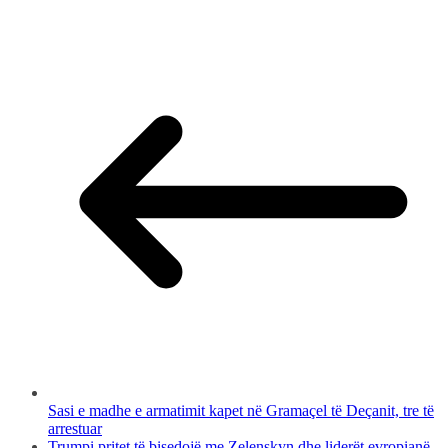
Sasi e madhe e armatimit kapet në Gramaçel të Deçanit, tre të
arrestuar
Trumpi pritet të bisedojë me Zelenskyn dhe liderët evropianë