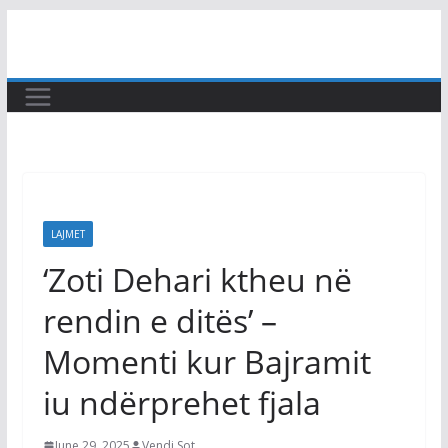
Skip
to
content
LAJMET
‘Zoti Dehari ktheu në
rendin e ditës’ –
Momenti kur Bajramit
iu ndërprehet fjala
June 29, 2025
Vendi Sot