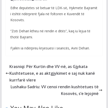
Edhe deputetes së betuar të LDK-së, Hykmete Bajramit
i është ndërprerë fjala në foltoren e Kuvendit të
Kosovës.
“Zoti Dehari ktheu në rendin e ditës”, kaq iu lejua të
thotë Bajrami.
Fjalën ia ndërpreu kryesuesi i seancës, Avni Dehari.
Krasniqi: Për Kurtin dhe VV-në, as Gjykata
Kushtetuese, e as aktgjykimet e saj nuk kanë
kurrfarë vlere
Lushaku-Sadriu: VV cenoi rendin kushtetues të
Kosovës, s’e lejojmë