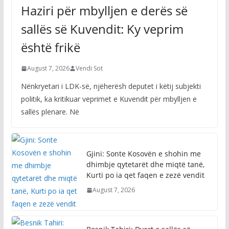
Haziri për mbylljen e derës së
sallës së Kuvendit: Ky veprim
është frikë
August 7, 2026
Vendi Sot
Nënkryetari i LDK-së, njëherësh deputet i këtij subjekti
politik, ka kritikuar veprimet e Kuvendit për mbylljen e
sallës plenare. Në
Gjini: Sonte Kosovën e shohin me
dhimbje qytetarët dhe miqtë tanë,
Kurti po ia qet faqen e zezë vendit
August 7, 2026